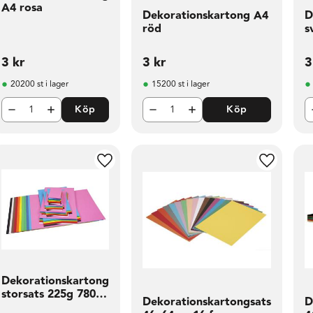
A4 rosa
Dekorationskartong A4
D
röd
s
3
kr
3
kr
3
20200 st i lager
15200 st i lager
Köp
Köp
l i favoriter
Lägg till i favoriter
Lägg till 
Dekorationskartong
storsats 225g 780
Dekorationskartongsats
D
fp