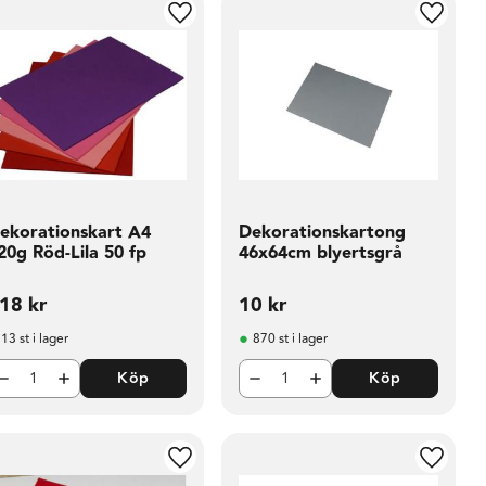
i favoriter
Lägg till i favoriter
Lägg til
ekorationskart A4
Dekorationskartong
20g Röd-Lila 50 fp
46x64cm blyertsgrå
18
kr
10
kr
13 st i lager
870 st i lager
Köp
Köp
i favoriter
Lägg till i favoriter
Lägg til