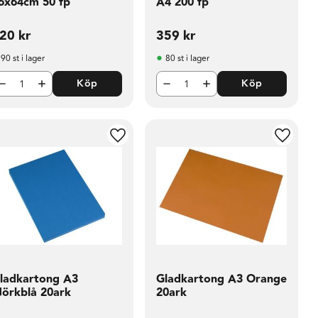
6x64cm 50 fp
A4 200 fp
20
kr
359
kr
90 st i lager
80 st i lager
Köp
Köp
i favoriter
Lägg till i favoriter
Lägg til
ladkartong A3
Gladkartong A3 Orange
örkblå 20ark
20ark