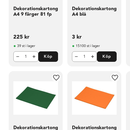
Dekorationskartong
Dekorationskartong
A4 9 färger 81 fp
A4 blå
225
kr
3
kr
39 st i lager
15100 st i lager
Köp
Köp
Lägg till i favoriter
Lägg til
Dekorationskartong
Dekorationskartong