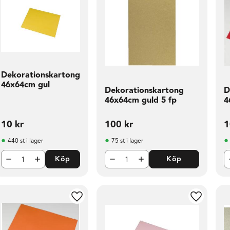
Dekorationskartong
46x64cm gul
Dekorationskartong
D
46x64cm guld 5 fp
4
10
kr
100
kr
1
440 st i lager
75 st i lager
Köp
Köp
l i favoriter
Lägg till i favoriter
Lägg till 