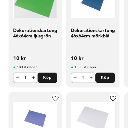
Dekorationskartong
Dekorationskartong
46x64cm ljusgrön
46x64cm mörkblå
10
kr
10
kr
180 st i lager
1300 st i lager
Köp
Köp
Lägg till i favoriter
Lägg til