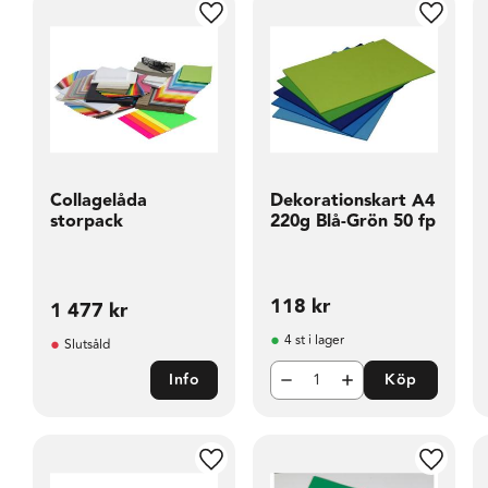
Lägg till i favoriter
Lägg til
Collagelåda
Dekorationskart A4
storpack
220g Blå-Grön 50 fp
118
kr
1 477
kr
4 st i lager
Slutsåld
Info
Köp
Lägg till i favoriter
Lägg til