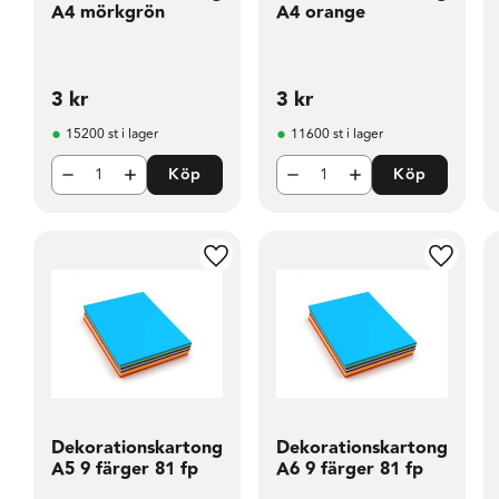
A4 mörkgrön
A4 orange
3
kr
3
kr
15200 st i lager
11600 st i lager
Köp
Köp
Lägg till i favoriter
Lägg til
Dekorationskartong
Dekorationskartong
A5 9 färger 81 fp
A6 9 färger 81 fp