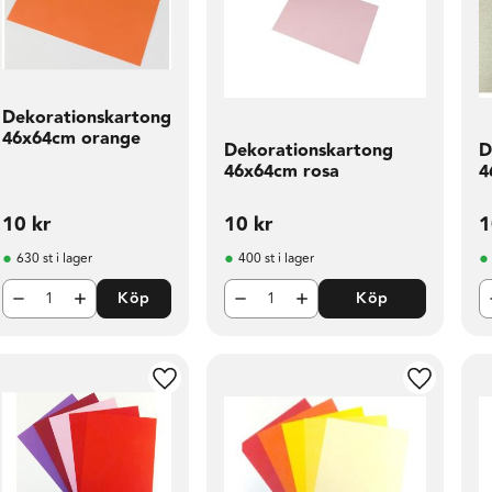
Dekorationskartong
46x64cm orange
Dekorationskartong
D
46x64cm rosa
4
10
kr
10
kr
1
630 st i lager
400 st i lager
Köp
Köp
l i favoriter
Lägg till i favoriter
Lägg till 