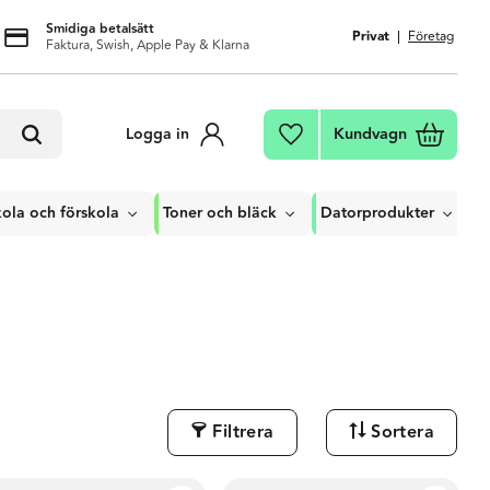
Smidiga betalsätt
Privat
Företag
Faktura, Swish, Apple Pay & Klarna
Kundvagn
Logga in
Favoriter
ola och förskola
Toner och bläck
Datorprodukter
Filtrera
Sortera