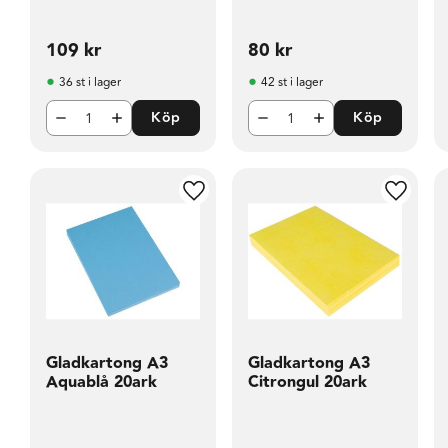
109
kr
80
kr
36 st i lager
42 st i lager
Köp
Köp
Lägg till i favoriter
Lägg til
Gladkartong A3
Gladkartong A3
Aquablå 20ark
Citrongul 20ark