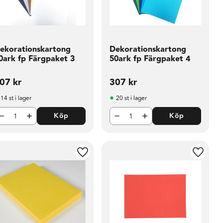
ekorationskartong
Dekorationskartong
0ark fp Färgpaket 3
50ark fp Färgpaket 4
07
kr
307
kr
14 st i lager
20 st i lager
Köp
Köp
i favoriter
Lägg till i favoriter
Lägg til