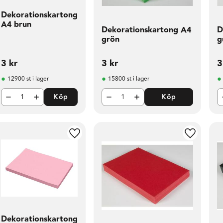
Dekorationskartong
A4 brun
Dekorationskartong A4
D
grön
g
3
kr
3
kr
3
12900 st i lager
15800 st i lager
Köp
Köp
l i favoriter
Lägg till i favoriter
Lägg till 
Dekorationskartong