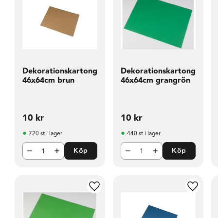
Dekorationskartong
Dekorationskartong
46x64cm brun
46x64cm grangrön
10
kr
10
kr
720 st i lager
440 st i lager
Köp
Köp
Lägg till i favoriter
Lägg til