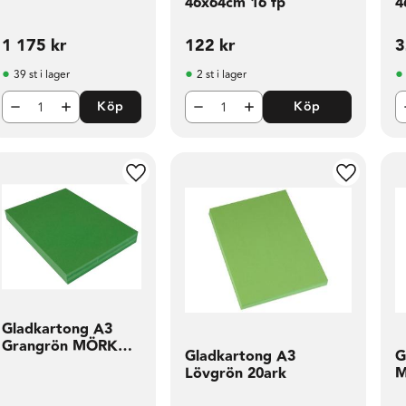
46x64cm 16 fp
4
1 175
kr
122
kr
3
39 st i lager
2 st i lager
Köp
Köp
l i favoriter
Lägg till i favoriter
Lägg till 
Gladkartong A3
Grangrön MÖRK
Gladkartong A3
G
20ark
Lövgrön 20ark
M