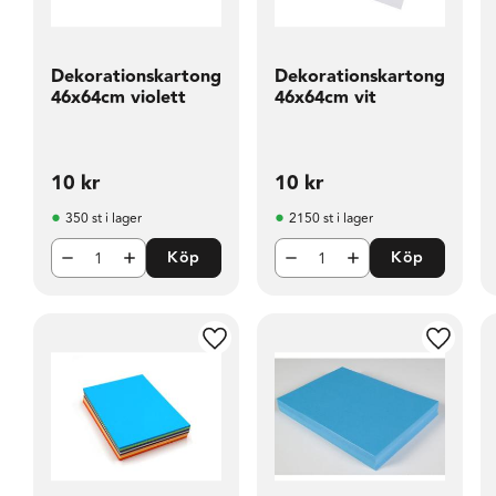
Dekorationskartong
Dekorationskartong
46x64cm violett
46x64cm vit
10
kr
10
kr
350 st i lager
2150 st i lager
Köp
Köp
Lägg till i favoriter
Lägg til