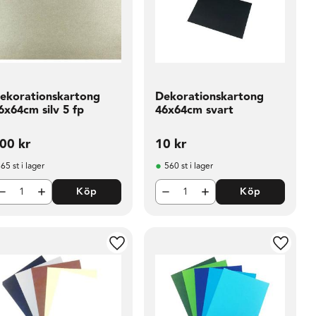
ekorationskartong
Dekorationskartong
6x64cm silv 5 fp
46x64cm svart
00
kr
10
kr
65 st i lager
560 st i lager
Köp
Köp
i favoriter
Lägg till i favoriter
Lägg til