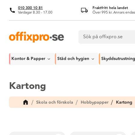
010 300 10 81
Fraktfritt hela landet
Vardagar 8.30 - 17.00
Över 995 kr. Annars endas
Kontor & Papper
Städ och hygien
Skyddsutrustnin
Kartong
Skola och förskola
Hobbypapper
Kartong