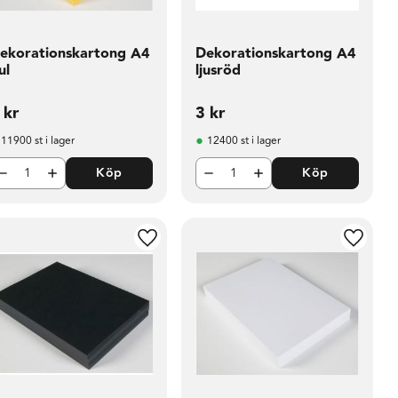
ekorationskartong A4
Dekorationskartong A4
ul
ljusröd
kr
3
kr
11900 st i lager
12400 st i lager
Köp
Köp
i favoriter
Lägg till i favoriter
Lägg til