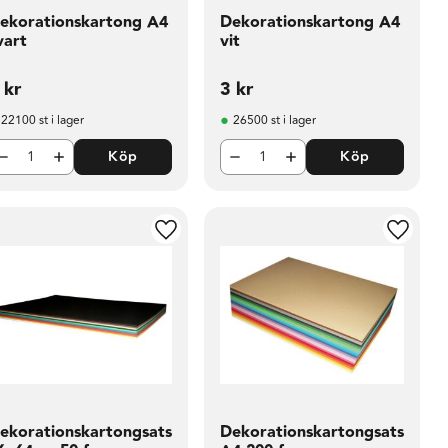
ekorationskartong A4
Dekorationskartong A4
vart
vit
kr
3
kr
22100 st i lager
26500 st i lager
Köp
Köp
i favoriter
Lägg till i favoriter
Lägg til
ekorationskartongsats
Dekorationskartongsats