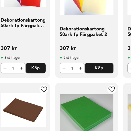
Dekorationskartong
50ark fp Färgpaket
Dekorationskartong
D
1
50ark fp Färgpaket 2
5
307
kr
307
kr
3
8 st i lager
9 st i lager
Köp
Köp
l i favoriter
Lägg till i favoriter
Lägg till 