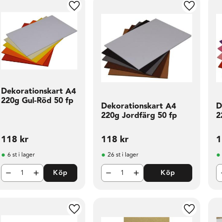
l i favoriter
Lägg till i favoriter
Lägg till 
Dekorationskart A4
220g Gul-Röd 50 fp
Dekorationskart A4
D
220g Jordfärg 50 fp
2
118
kr
118
kr
1
6 st i lager
26 st i lager
Köp
Köp
l i favoriter
Lägg till i favoriter
Lägg till 