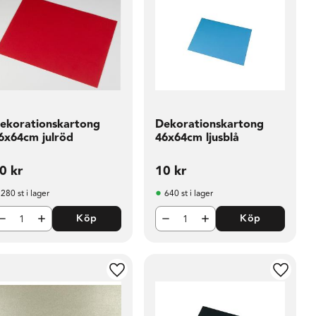
ekorationskartong
Dekorationskartong
6x64cm julröd
46x64cm ljusblå
0
kr
10
kr
280 st i lager
640 st i lager
Köp
Köp
i favoriter
Lägg till i favoriter
Lägg til