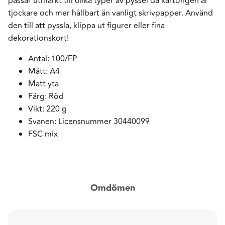
passar utmärkt till olika typer av pyssel då kartongen är
tjockare och mer hållbart än vanligt skrivpapper. Använd
den till att pyssla, klippa ut figurer eller fina
dekorationskort!
Antal: 100/FP
Mått: A4
Matt yta
Färg: Röd
Vikt: 220 g
Svanen: Licensnummer 30440099
FSC mix
Omdömen