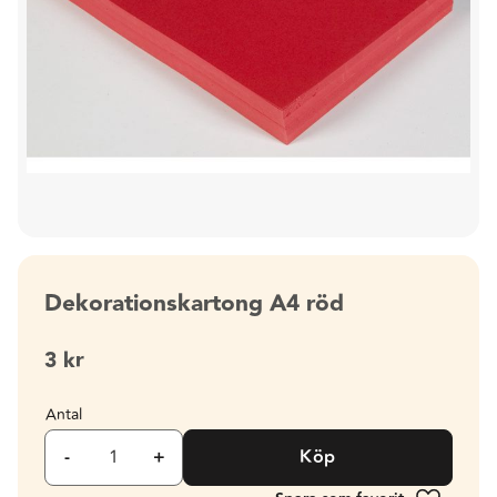
Dekorationskartong A4 röd
3
kr
Antal
-
+
Köp