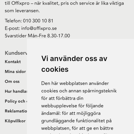
till Offixpro – när kvalitet, pris och service är lika viktiga
som leveransen.
Telefon:
010 300 10 81
E-post:
info@offixpro.se
Svarstider Mån-Fre 8.30-17.00
Kundservice
Vi använder oss av
Kontakt
cookies
Mina sidor
Om oss
Den här webbplatsen använder
cookies och annan spårningsteknik
Hur handlar jag?
för att förbättra din
Policy och cookies
webbupplevelse för följande
Reklamation och retur
ändamål:
för att möjliggöra
grundläggande funktionalitet på
Köpvillkor
webbplatsen
,
för att ge en bättre