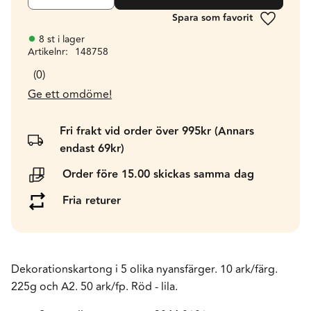
Lägg till 
8 st i lager
Artikelnr
148758
0
Ge ett omdöme!
Fri frakt vid order över 995kr (Annars
endast 69kr)
Order före 15.00 skickas samma dag
Fria returer
Dekorationskartong i 5 olika nyansfärger. 10 ark/färg.
225g och A2. 50 ark/fp. Röd - lila.