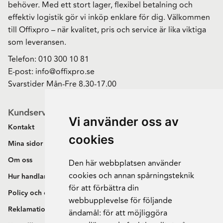
behöver. Med ett stort lager, flexibel betalning och
effektiv logistik gör vi inköp enklare för dig. Välkommen
till Offixpro – när kvalitet, pris och service är lika viktiga
som leveransen.
Telefon:
010 300 10 81
E-post:
info@offixpro.se
Svarstider Mån-Fre 8.30-17.00
Kundservice
Vi använder oss av
Kontakt
cookies
Mina sidor
Om oss
Den här webbplatsen använder
cookies och annan spårningsteknik
Hur handlar jag?
för att förbättra din
Policy och cookies
webbupplevelse för följande
Reklamation och retur
ändamål:
för att möjliggöra