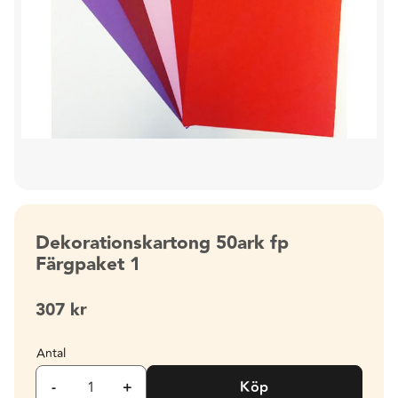
Dekorationskartong 50ark fp
Färgpaket 1
307
kr
Antal
-
+
Köp