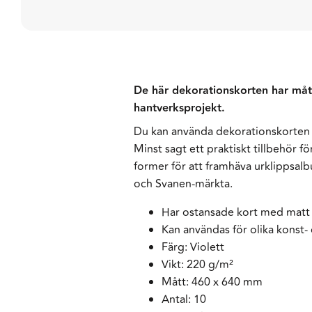
De här dekorationskorten har mått
hantverksprojekt.
Du kan använda dekorationskorten fö
Minst sagt ett praktiskt tillbehör 
former för att framhäva urklippsal
och Svanen-märkta.
Har ostansade kort med matt 
Kan användas för olika konst-
Färg: Violett
Vikt: 220 g/m²
Mått: 460 x 640 mm
Antal: 10