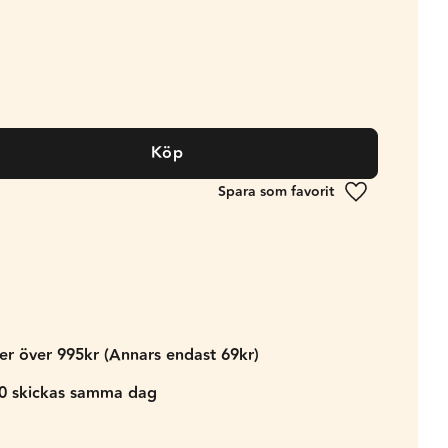
Köp
Lägg till i fa
der över 995kr (Annars endast 69kr)
00 skickas samma dag