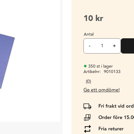
10
kr
Antal
-
+
350 st i lager
Artikelnr
9010133
0
Ge ett omdöme!
Fri frakt vid or
Order före 15.
Fria returer