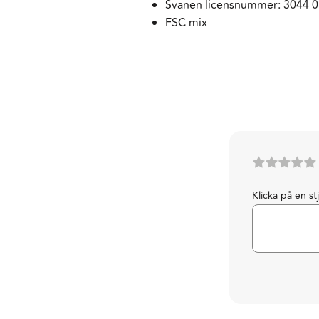
Svanen licensnummer: 3044 
FSC mix
Klicka på en st