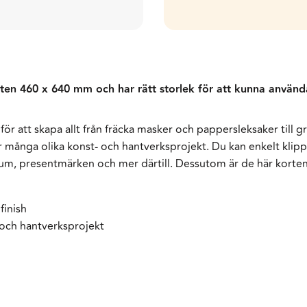
en 460 x 640 mm och har rätt storlek för att kunna användas
r att skapa allt från fräcka masker och pappersleksaker till g
för många olika konst- och hantverksprojekt. Du kan enkelt kli
bum, presentmärken och mer därtill. Dessutom är de här korten
finish
 och hantverksprojekt