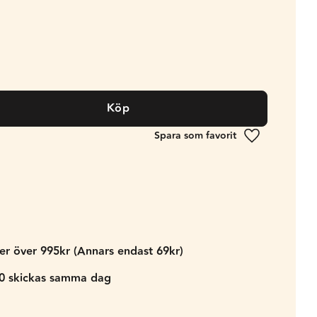
Köp
Lägg till i fa
der över 995kr (Annars endast 69kr)
00 skickas samma dag