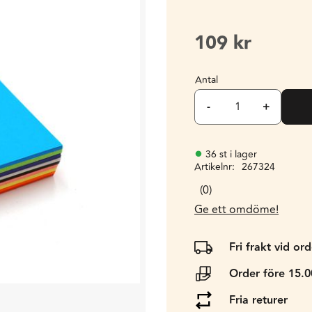
109
kr
Antal
-
+
36 st i lager
Artikelnr
267324
0
Ge ett omdöme!
Fri frakt vid or
Order före 15.
Fria returer