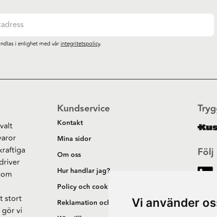
ndlas i enlighet med vår
integritetspolicy
.
Kundservice
Tryg
Kontakt
valt
varor
Mina sidor
kraftiga
Följ
Om oss
driver
Hur handlar jag?
 som
h
Policy och cookies
t stort
Vi använder os
Reklamation och retur
 gör vi