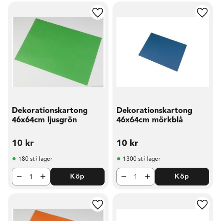
Lägg till i favoriter
Lägg t
Dekorationskartong
Dekorationskartong
46x64cm ljusgrön
46x64cm mörkblå
10
kr
10
kr
180 st i lager
1300 st i lager
Köp
Köp
Lägg till i favoriter
Lägg t