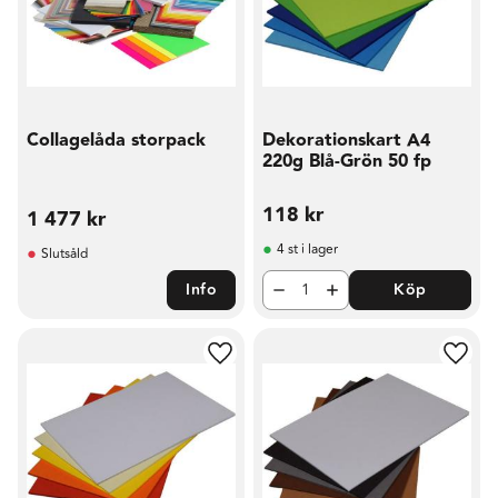
Collagelåda storpack
Dekorationskart A4
220g Blå-Grön 50 fp
118
kr
1 477
kr
4 st i lager
Slutsåld
Info
Köp
Lägg till i favoriter
Lägg t