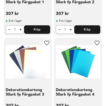
50ark fp Färgpaket 1
50ark fp Färgpaket 2
307
kr
307
kr
8 st i lager
9 st i lager
Köp
Köp
Lägg till i favoriter
Lägg t
Dekorationskartong
Dekorationskartong
50ark fp Färgpaket 3
50ark fp Färgpaket 4
307
kr
307
kr