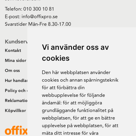
Telefon:
010 300 10 81
E-post:
info@offixpro.se
Svarstider Mån-Fre 8.30-17.00
Kundservice
Vi använder oss av
Kontakt
cookies
Mina sidor
Om oss
Den här webbplatsen använder
cookies och annan spårningsteknik
Hur handlar jag?
för att förbättra din
Policy och cookies
webbupplevelse för följande
Reklamation och retur
ändamål:
för att möjliggöra
grundläggande funktionalitet på
Köpvillkor
webbplatsen
,
för att ge en bättre
upplevelse på webbplatsen
,
för att
mäta ditt intresse för våra