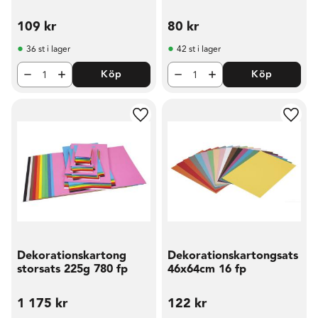
109
kr
80
kr
36 st i lager
42 st i lager
Köp
Köp
Lägg till i favoriter
Lägg t
Dekorationskartong
Dekorationskartongsats
storsats 225g 780 fp
46x64cm 16 fp
1 175
kr
122
kr