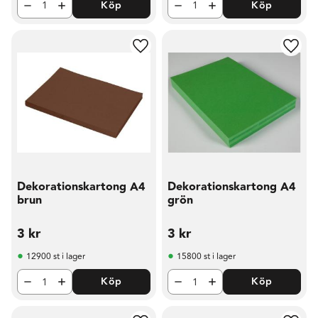
Köp
Köp
Lägg till i favoriter
Lägg t
Dekorationskartong A4
Dekorationskartong A4
brun
grön
3
kr
3
kr
12900 st i lager
15800 st i lager
Köp
Köp