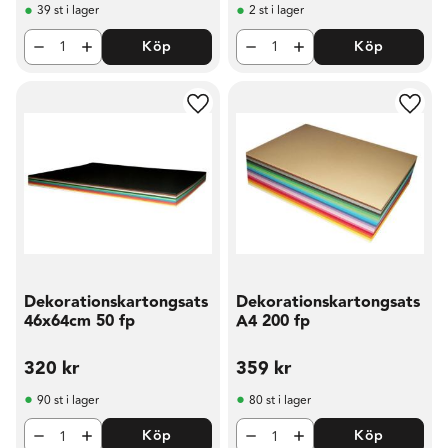
39 st i lager
2 st i lager
Köp
Köp
Lägg till i favoriter
Lägg t
Dekorationskartongsats
Dekorationskartongsats
46x64cm 50 fp
A4 200 fp
320
kr
359
kr
90 st i lager
80 st i lager
Köp
Köp