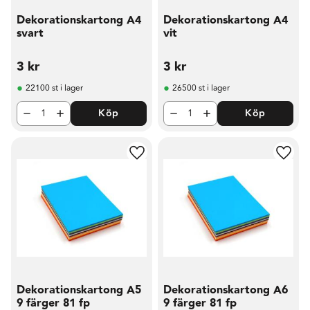
Dekorationskartong A4
Dekorationskartong A4
svart
vit
3
kr
3
kr
22100 st i lager
26500 st i lager
Köp
Köp
Lägg till i favoriter
Lägg t
Dekorationskartong A5
Dekorationskartong A6
9 färger 81 fp
9 färger 81 fp