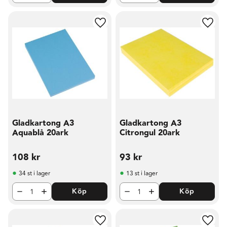
Lägg till i favoriter
Lägg t
Gladkartong A3
Gladkartong A3
Aquablå 20ark
Citrongul 20ark
108
kr
93
kr
34 st i lager
13 st i lager
Köp
Köp
Lägg till i favoriter
Lägg t