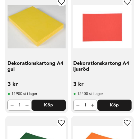
Lägg till i favoriter
Lägg t
Dekorationskartong A4
Dekorationskartong A4
gul
ljusröd
3
kr
3
kr
11900 st i lager
12400 st i lager
Köp
Köp
Lägg till i favoriter
Lägg t