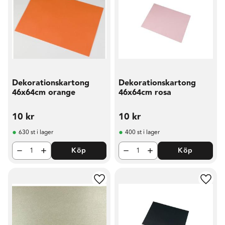
Dekorationskartong
Dekorationskartong
46x64cm orange
46x64cm rosa
10
kr
10
kr
630 st i lager
400 st i lager
Köp
Köp
Lägg till i favoriter
Lägg t