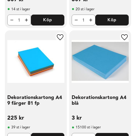
14 st i lager
20 st i lager
Köp
Köp
Lägg till i favoriter
Lägg t
Dekorationskartong A4
Dekorationskartong A4
9 färger 81 fp
blå
225
kr
3
kr
39 st i lager
15100 st i lager