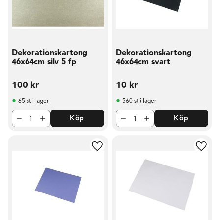
Dekorationskartong
Dekorationskartong
46x64cm silv 5 fp
46x64cm svart
100
kr
10
kr
65 st i lager
560 st i lager
Köp
Köp
Lägg till i favoriter
Lägg t