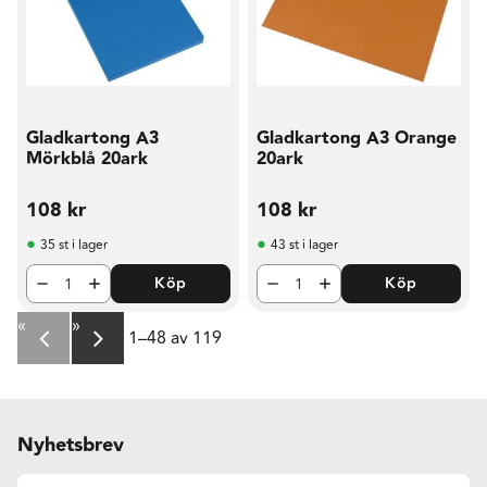
Gladkartong A3
Gladkartong A3 Orange
Mörkblå 20ark
20ark
108
kr
108
kr
35 st i lager
43 st i lager
Köp
Köp
«
»
1–
48
av
119
Nyhetsbrev