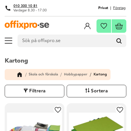
010 300 10 81
Privat
Företag
Vardagar 8.30 - 17.00
Meny
Kundva
Favoriter
Kartong
Skola och förskola
Hobbypapper
Kartong
Filtrera
Sortera
Lägg till i favoriter
Lägg t