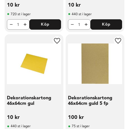
10
kr
10
kr
720 st i lager
440 st i lager
Köp
Köp
Lägg till i favoriter
Lägg t
Dekorationskartong
Dekorationskartong
46x64cm gul
46x64cm guld 5 fp
10
kr
100
kr
440 st i lager
75 st i lager