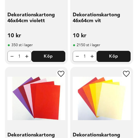
Dekorationskartong
Dekorationskartong
46x64cm violett
46x64cm vit
10
kr
10
kr
350 st i lager
2150 st i lager
Köp
Köp
Lägg till i favoriter
Lägg t
Dekorationskartong
Dekorationskartong