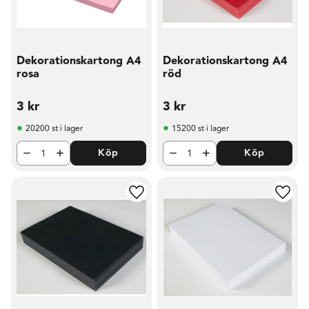
Dekorationskartong A4
Dekorationskartong A4
rosa
röd
3
kr
3
kr
20200 st i lager
15200 st i lager
Köp
Köp
Lägg till i favoriter
Lägg t