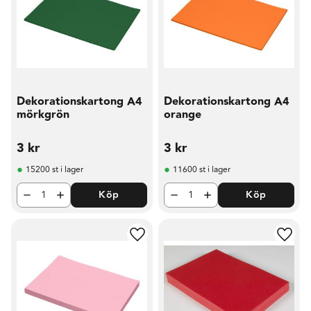
Dekorationskartong A4
Dekorationskartong A4
mörkgrön
orange
3
kr
3
kr
15200 st i lager
11600 st i lager
Köp
Köp
Lägg till i favoriter
Lägg t