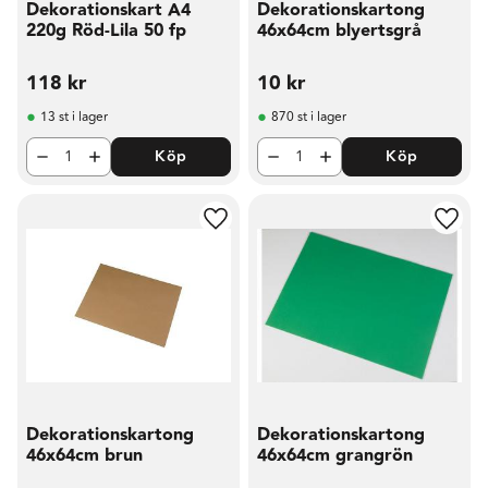
Dekorationskart A4
Dekorationskartong
220g Röd-Lila 50 fp
46x64cm blyertsgrå
118
kr
10
kr
13 st i lager
870 st i lager
Köp
Köp
Lägg till i favoriter
Lägg t
Dekorationskartong
Dekorationskartong
46x64cm brun
46x64cm grangrön