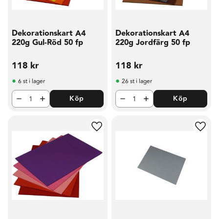
Dekorationskart A4
Dekorationskart A4
220g Gul-Röd 50 fp
220g Jordfärg 50 fp
118
kr
118
kr
6 st i lager
26 st i lager
Köp
Köp
Lägg till i favoriter
Lägg t