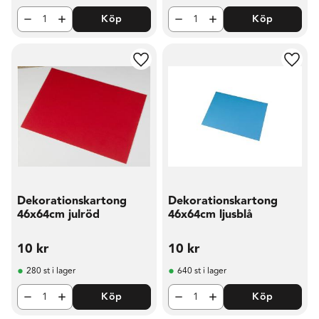
Köp
Köp
Lägg till i favoriter
Lägg t
Dekorationskartong
Dekorationskartong
46x64cm julröd
46x64cm ljusblå
10
kr
10
kr
280 st i lager
640 st i lager
Köp
Köp