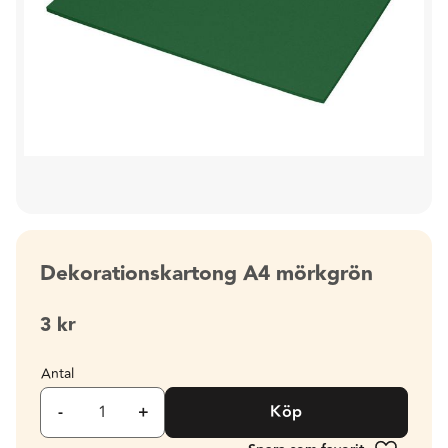
Dekorationskartong A4 mörkgrön
3
kr
Antal
-
+
Köp