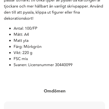
passar utmärkt till olika typer av pyssel då kartongen är
tjockare och mer hållbart än vanligt skrivpapper. Använd
den till att pyssla, klippa ut figurer eller fina
dekorationskort!
Antal: 100/FP
Mått: A4
Matt yta
Färg: Mörkgrön
Vikt: 220 g
FSC mix
Svanen: Licensnummer 30440099
Omdömen