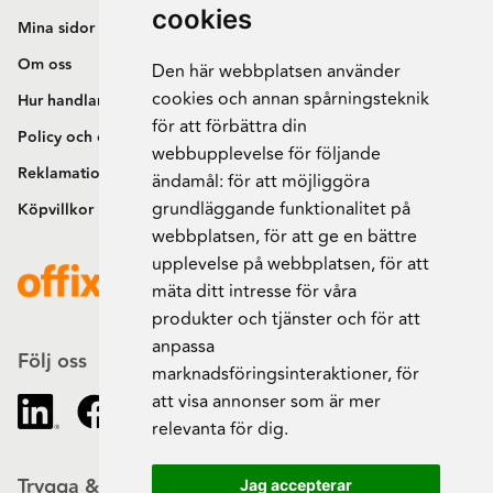
cookies
Mina sidor
Om oss
Den här webbplatsen använder
cookies och annan spårningsteknik
Hur handlar jag?
för att förbättra din
Policy och cookies
webbupplevelse för följande
Reklamation och retur
ändamål:
för att möjliggöra
grundläggande funktionalitet på
Köpvillkor
webbplatsen
,
för att ge en bättre
upplevelse på webbplatsen
,
för att
mäta ditt intresse för våra
produkter och tjänster och för att
anpassa
Följ oss
marknadsföringsinteraktioner
,
för
att visa annonser som är mer
relevanta för dig
.
Trygga & säkra beställningar
Jag accepterar