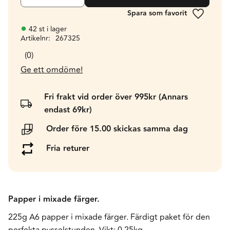
Lägg till 
42 st i lager
Artikelnr
267325
0
Ge ett omdöme!
Fri frakt vid order över 995kr (Annars
endast 69kr)
Order före 15.00 skickas samma dag
Fria returer
Papper i mixade färger.
225g A6 papper i mixade färger. Färdigt paket för den
perfekta pysselstunden. Vikt: 0,25kg