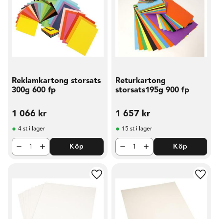
Reklamkartong storsats
Returkartong
300g 600 fp
storsats195g 900 fp
1 066
kr
1 657
kr
4 st i lager
15 st i lager
Köp
Köp
Lägg till i favoriter
Lägg t