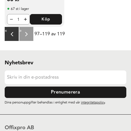
67 st i lager
Köp
«
»
97–
119
av
119
Nyhetsbrev
Prenumerera
Dina personuppgifter behandlas i enlighet med vår
integritetspolicy
.
Offixpro AB