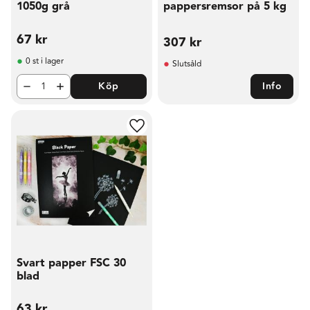
1050g grå
pappersremsor på 5 kg
67
kr
307
kr
0 st i lager
Slutsåld
Köp
Info
Lägg till i favoriter
Svart papper FSC 30
blad
63
kr