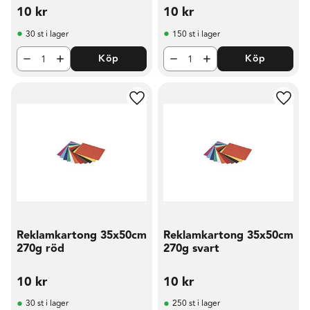
10
kr
10
kr
30 st i lager
150 st i lager
Köp
Köp
Lägg till i favoriter
Lägg t
Reklamkartong 35x50cm
Reklamkartong 35x50cm
270g röd
270g svart
10
kr
10
kr
30 st i lager
250 st i lager