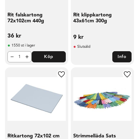
Rit falskartong
Rit klippkartong
72x102cm 440g
43x61cm 300g
36
kr
9
kr
1550 st i lager
Slutsåld
Köp
Info
Lägg till i favoriter
Lägg t
Ritkartong 72x102 cm
Strimmellåda Sats