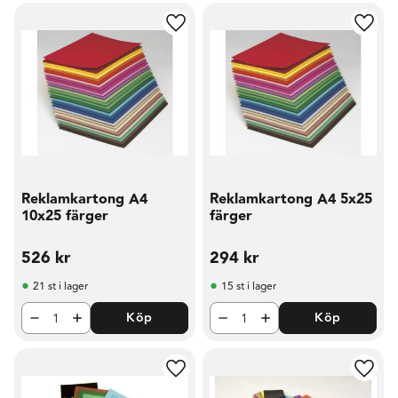
Lägg till i favoriter
Lägg t
Reklamkartong A4
Reklamkartong A4 5x25
10x25 färger
färger
526
kr
294
kr
21 st i lager
15 st i lager
Köp
Köp
Lägg till i favoriter
Lägg t