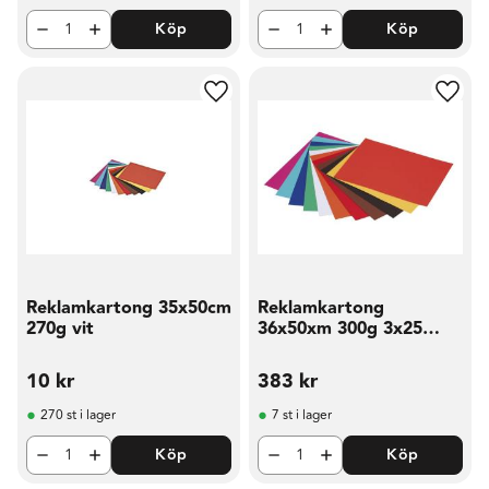
Köp
Köp
Lägg till i favoriter
Lägg t
Reklamkartong 35x50cm
Reklamkartong
270g vit
36x50xm 300g 3x25
färger
10
kr
383
kr
270 st i lager
7 st i lager
Köp
Köp