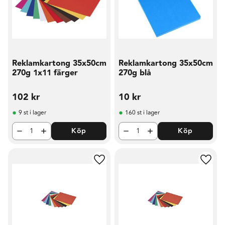
Reklamkartong 35x50cm
Reklamkartong 35x50cm
270g 1x11 färger
270g blå
102
kr
10
kr
9 st i lager
160 st i lager
Köp
Köp
Lägg till i favoriter
Lägg t