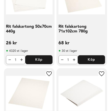
Rit falskartong 50x70cm
Rit falskartong
440g
71x102cm 780g
26
kr
68
kr
4320 st i lager
30 st i lager
Köp
Köp
Lägg till i favoriter
Lägg t