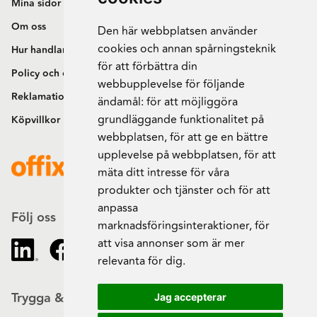
Mina sidor
Om oss
Den här webbplatsen använder
cookies och annan spårningsteknik
Hur handlar jag?
för att förbättra din
Policy och cookies
webbupplevelse för följande
Reklamation och retur
ändamål:
för att möjliggöra
grundläggande funktionalitet på
Köpvillkor
webbplatsen
,
för att ge en bättre
upplevelse på webbplatsen
,
för att
mäta ditt intresse för våra
produkter och tjänster och för att
anpassa
Följ oss
marknadsföringsinteraktioner
,
för
att visa annonser som är mer
relevanta för dig
.
Trygga & säkra beställningar
Jag accepterar