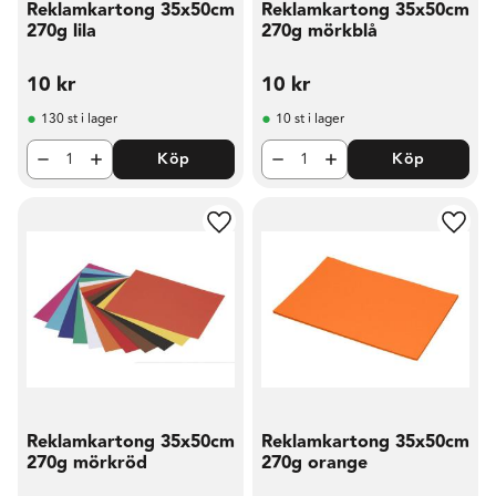
Reklamkartong 35x50cm
Reklamkartong 35x50cm
270g lila
270g mörkblå
10
kr
10
kr
130 st i lager
10 st i lager
Köp
Köp
Lägg till i favoriter
Lägg t
Reklamkartong 35x50cm
Reklamkartong 35x50cm
270g mörkröd
270g orange