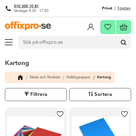
010 300 10 81
Privat
Företag
Vardagar 8.30 - 17.00
Meny
Kundva
Favoriter
Kartong
Skola och förskola
Hobbypapper
Kartong
Filtrera
Sortera
Lägg till i favoriter
Lägg t