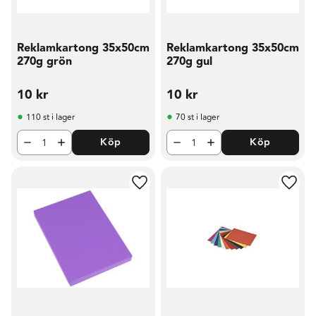
Reklamkartong 35x50cm
Reklamkartong 35x50cm
270g grön
270g gul
10
kr
10
kr
110 st i lager
70 st i lager
Köp
Köp
Lägg till i favoriter
Lägg t