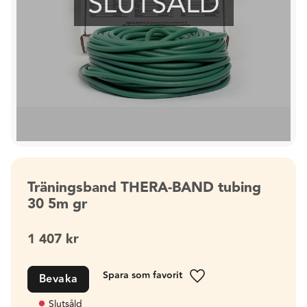
SLUTSÅLD
Träningsband THERA-BAND tubing
30 5m gr
1 407
kr
Bevaka
Lägg till i favoriter
Slutsåld