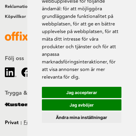
webbupplevelse för följande
Reklamation och retur
ändamål:
för att möjliggöra
grundläggande funktionalitet på
Köpvillkor
webbplatsen
,
för att ge en bättre
upplevelse på webbplatsen
,
för att
mäta ditt intresse för våra
produkter och tjänster och för att
anpassa
Följ oss
marknadsföringsinteraktioner
,
för
att visa annonser som är mer
relevanta för dig
.
Trygga & säkra beställningar
Jag accepterar
Jag avböjer
Ändra mina inställningar
Privat
Företag