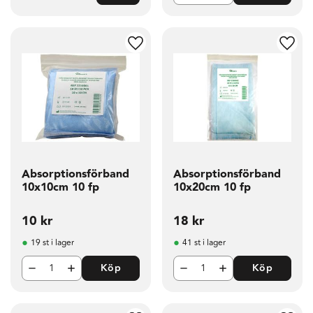
g till i favoriter
Lägg till i favoriter
Lägg t
Absorptionsförband
Absorptionsförband
10x10cm 10 fp
10x20cm 10 fp
10
kr
18
kr
19 st i lager
41 st i lager
Köp
Köp