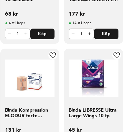
fp
68
kr
177
kr
4 st i lager
14 st i lager
Köp
Köp
ill i favoriter
Lägg till i favoriter
Lägg til
Binda Kompression
Binda LIBRESSE Ultra
ELODUR forte
Large Wings 10 fp
8cmx7m
131
kr
45
kr