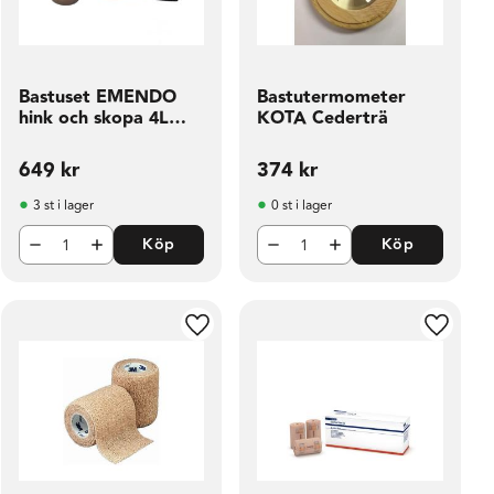
Bastuset EMENDO
Bastutermometer
hink och skopa 4L
KOTA Cederträ
rökgrå
649
kr
374
kr
3 st i lager
0 st i lager
Köp
Köp
ill i favoriter
Lägg till i favoriter
Lägg til