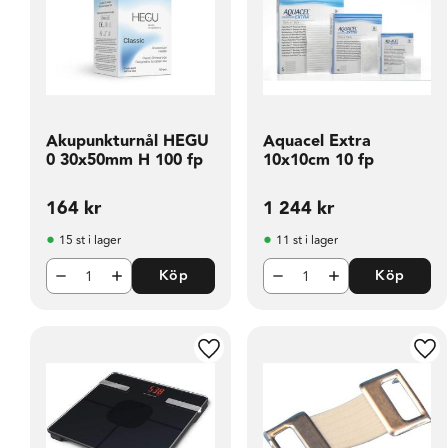
Akupunkturnål HEGU
Aquacel Extra
0 30x50mm H 100 fp
10x10cm 10 fp
164
kr
1 244
kr
15 st i lager
11 st i lager
Köp
Köp
Lägg till i favoriter
Läg