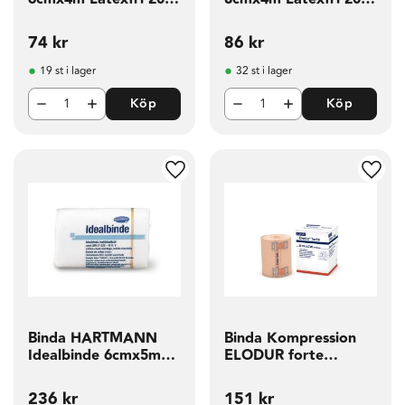
fp
fp
74
kr
86
kr
19 st i lager
32 st i lager
Köp
Köp
g till i favoriter
Lägg till i favoriter
Lägg t
Binda HARTMANN
Binda Kompression
Idealbinde 6cmx5m
ELODUR forte
10 fp
10cmx7m
236
kr
151
kr