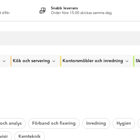
Snabb leverans
t 69kr
Order före 15.00 skickas samma dag
g
Kök och servering
Kontorsmöbler och inredning
Sk
och analys
Förband och fixering
Inredning
Hygien
isir
Kemteknik