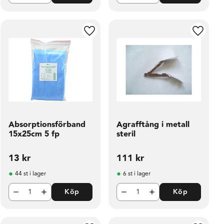
ill i favoriter
Lägg till i favoriter
Lägg til
Absorptionsförband
Agrafftång i metall
15x25cm 5 fp
steril
13
kr
111
kr
44 st i lager
6 st i lager
Köp
Köp