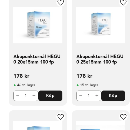
Lägg till i favoriter
Läg
Akupunkturnål HEGU
Akupunkturnål HEGU
0 20x15mm 100 fp
0 25x15mm 100 fp
178
kr
178
kr
46 st i lager
15 st i lager
Köp
Köp
Lägg till i favoriter
Läg