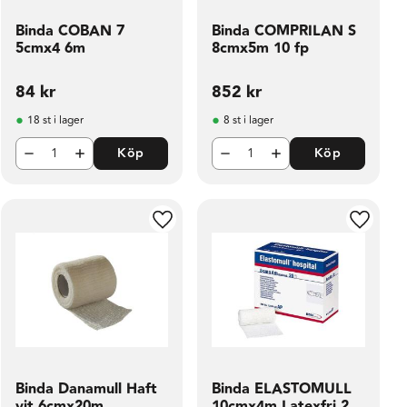
Binda COBAN 7
Binda COMPRILAN S
5cmx4 6m
8cmx5m 10 fp
84
kr
852
kr
18 st i lager
8 st i lager
Köp
Köp
ill i favoriter
Lägg till i favoriter
Lägg til
Binda Danamull Haft
Binda ELASTOMULL
vit 6cmx20m
10cmx4m Latexfri 20