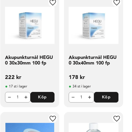
ill i favoriter
Lägg till i favoriter
Lägg til
Akupunkturnål HEGU
Akupunkturnål HEGU
0 30x30mm 100 fp
0 30x40mm 100 fp
222
kr
178
kr
17 st i lager
34 st i lager
Köp
Köp
ill i favoriter
Lägg till i favoriter
Lägg til