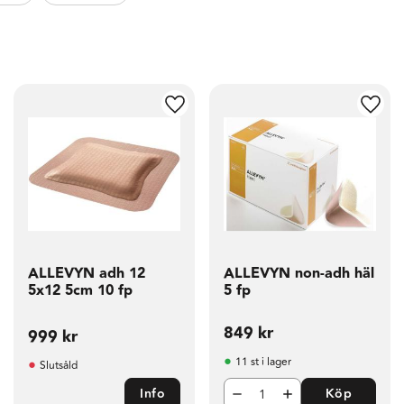
g till i favoriter
Lägg till i favoriter
Lägg t
ALLEVYN adh 12
ALLEVYN non-adh häl
5x12 5cm 10 fp
5 fp
849
kr
999
kr
11 st i lager
Slutsåld
Info
Köp