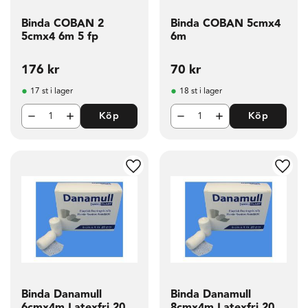
Binda COBAN 2
Binda COBAN 5cmx4
5cmx4 6m 5 fp
6m
176
kr
70
kr
17 st i lager
18 st i lager
Köp
Köp
g till i favoriter
Lägg till i favoriter
Lägg t
Binda Danamull
Binda Danamull
6cmx4m Latexfri 20
8cmx4m Latexfri 20