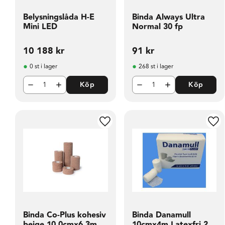
Belysningslåda H-E
Binda Always Ultra
Mini LED
Normal 30 fp
10 188
kr
91
kr
0 st i lager
268 st i lager
Köp
Köp
Lägg till i favoriter
Läg
Binda Co-Plus kohesiv
Binda Danamull
beige 10 0cmx6 3m
10cmx4m Latexfri 20