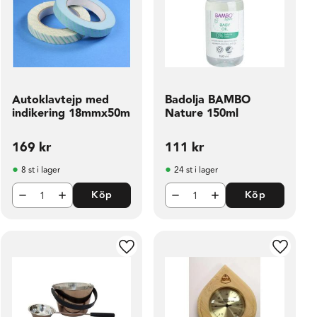
Autoklavtejp med
Badolja BAMBO
indikering 18mmx50m
Nature 150ml
169
kr
111
kr
8 st i lager
24 st i lager
Köp
Köp
ill i favoriter
Lägg till i favoriter
Lägg til