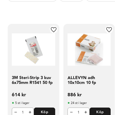
Lägg till i favoriter
Läg
3M Steri-Strip 3 kuv
ALLEVYN adh
6x75mm R1541 50 fp
10x10cm 10 fp
614
kr
886
kr
5 st i lager
24 st i lager
Köp
Köp