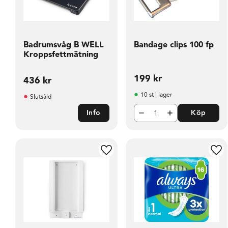
Badrumsvåg B WELL
Bandage clips 100 fp
Kroppsfettmätning
199
kr
436
kr
10 st i lager
Slutsåld
Info
Köp
Lägg till i favoriter
Läg