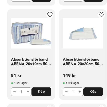
Lägg till i favoriter
Läg
Absorbtionsförband
Absorbtionsförband
ABENA 20x10cm 50
ABENA 20x20cm 50
fp
fp
81
kr
149
kr
4 st i lager
6 st i lager
Köp
Köp