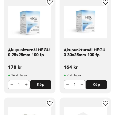
g till i favoriter
Lägg till i favoriter
Lägg t
Akupunkturnål HEGU
Akupunkturnål HEGU
0 25x25mm 100 fp
0 30x25mm 100 fp
178
kr
164
kr
14 st i lager
7 st i lager
Köp
Köp
g till i favoriter
Lägg till i favoriter
Lägg t