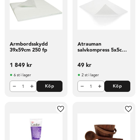
Armbordsskydd
Atrauman
39x59cm 250 fp
salvkompress 5x5cm
10 fp
1 849
kr
49
kr
6 st i lager
2 st i lager
Köp
Köp
g till i favoriter
Lägg till i favoriter
Lägg t