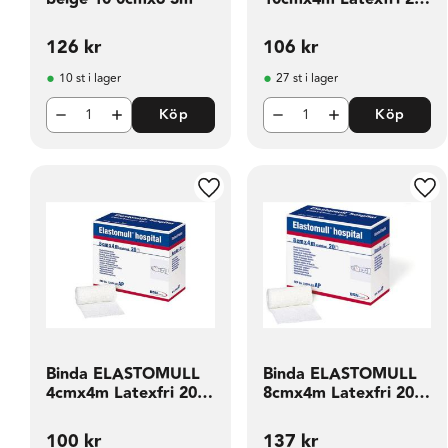
fp
126
kr
106
kr
10 st i lager
27 st i lager
Köp
Köp
Lägg till i favoriter
Läg
Binda ELASTOMULL
Binda ELASTOMULL
4cmx4m Latexfri 20
8cmx4m Latexfri 20
fp
fp
100
kr
137
kr