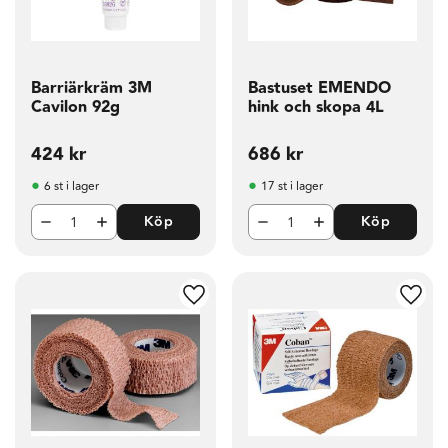
Barriärkräm 3M
Bastuset EMENDO
Cavilon 92g
hink och skopa 4L
424
kr
686
kr
6 st i lager
17 st i lager
Köp
Köp
g till i favoriter
Lägg till i favoriter
Lägg t