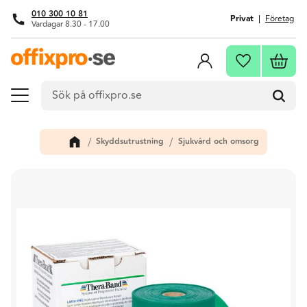
010 300 10 81
Privat
Företag
Vardagar 8.30 - 17.00
Meny
Kundva
Favoriter
Skyddsutrustning
Sjukvård och omsorg