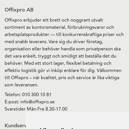
Offixpro AB
Offixpro erbjuder ett brett och noggrant utvalt
sortiment av kontorsmaterial, förbrukningsvaror och
arbetsplatsprodukter — till konkurrenskraftiga priser och
med snabb leverans. Vare sig du driver företag,
organisation eller behöver handla som privatperson ska
det vara enkelt, tryggt och smidigt att beställa det du
behöver. Med ett stort lager, flexibel betalning och
effektiv logistik gör vi inköp enklare för dig. Välkommen
till Offixpro – när kvalitet, pris och service är lika viktiga
som leveransen.
Telefon:
010 300 10 81
E-post:
info@offixpro.se
Svarstider Mån-Fre 8.30-17.00
Kundservice