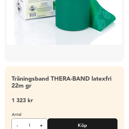
Träningsband THERA-BAND latexfri
22m gr
1 323
kr
Antal
-
+
Köp