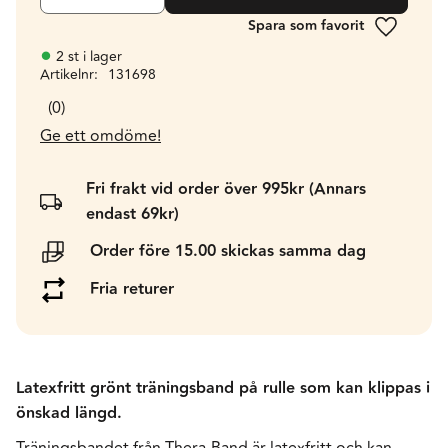
Lägg till 
2 st i lager
Artikelnr
131698
0
Ge ett omdöme!
Fri frakt vid order över 995kr (Annars
endast 69kr)
Order före 15.00 skickas samma dag
Fria returer
Latexfritt grönt träningsband på rulle som kan klippas i
önskad längd.
Träningsbandet från Thera-Band är latexfritt och kan