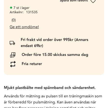
Lägg till 
7 st i lager
Artikelnr
131535
0
Ge ett omdöme!
Fri frakt vid order över 995kr (Annars
endast 69kr)
Order före 15.00 skickas samma dag
Fria returer
Mjukt plastbälte med spännband och sändarenhet.
Används för mätning av pulsen till en träningmaskin som
är förberedd för pulsmätning. Kan även användas när