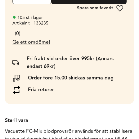
Lägg till 
105 st i lager
Artikelnr
133235
0
Ge ett omdöme!
Fri frakt vid order över 995kr (Annars
endast 69kr)
Order före 15.00 skickas samma dag
Fria returer
Steril vara
Vacuette FC-Mix blodprovsrör används för att stabilisera
in vivo-glukosnivån i blod eller blodplasma i upp till 48