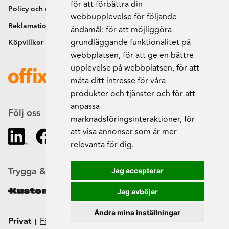
för att förbättra din
Policy och cookies
webbupplevelse för följande
Reklamation och retur
ändamål:
för att möjliggöra
grundläggande funktionalitet på
Köpvillkor
webbplatsen
,
för att ge en bättre
upplevelse på webbplatsen
,
för att
mäta ditt intresse för våra
produkter och tjänster och för att
anpassa
Följ oss
marknadsföringsinteraktioner
,
för
att visa annonser som är mer
relevanta för dig
.
Trygga & säkra beställningar
Jag accepterar
Jag avböjer
Ändra mina inställningar
Privat
Företag