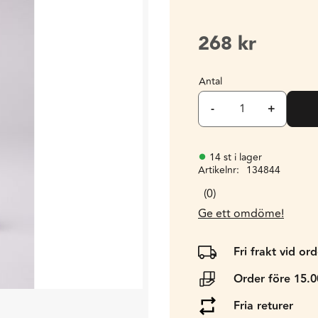
268
kr
Antal
-
+
14 st i lager
Artikelnr
134844
0
Ge ett omdöme!
Fri frakt vid or
Order före 15.
Fria returer