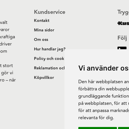
Kundservice
Tryg
Kontakt
valt
varor
Mina sidor
kraftiga
Följ
Om oss
driver
Hur handlar jag?
 som
h
Policy och cookies
t stort
Vi använder os
Reklamation och retur
 gör vi
Köpvillkor
ro – när
Den här webbplatsen anv
förbättra din webbupple
grundläggande funktion
på webbplatsen
,
för att
för att anpassa marknad
relevanta för dig
.