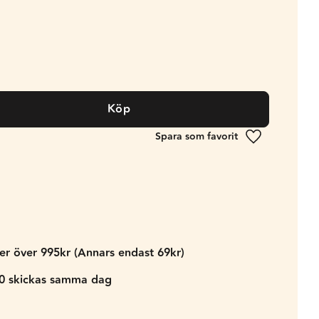
Köp
Lägg till i fa
der över 995kr (Annars endast 69kr)
00 skickas samma dag