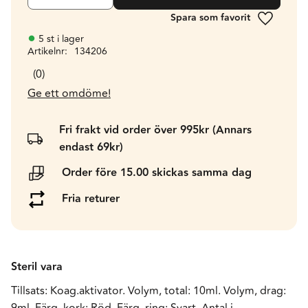
Lägg till 
5 st i lager
Artikelnr
134206
0
Ge ett omdöme!
Fri frakt vid order över 995kr (Annars
endast 69kr)
Order före 15.00 skickas samma dag
Fria returer
Steril vara
Tillsats: Koag.aktivator. Volym, total: 10ml. Volym, drag:
9ml. Färg, kork: Röd. Färg, ring: Svart. Antal i