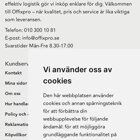
effektiv logistik gör vi inköp enklare för dig. Välkommen
till Offixpro – när kvalitet, pris och service är lika viktiga
som leveransen.
Telefon:
010 300 10 81
E-post:
info@offixpro.se
Svarstider Mån-Fre 8.30-17.00
Kundservice
Vi använder oss av
Kontakt
cookies
Mina sidor
Om oss
Den här webbplatsen använder
cookies och annan spårningsteknik
Hur handlar jag?
för att förbättra din
Policy och cookies
webbupplevelse för följande
Reklamation och retur
ändamål:
för att möjliggöra
grundläggande funktionalitet på
Köpvillkor