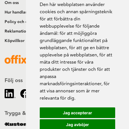
Om oss
Den här webbplatsen använder
cookies och annan spårningsteknik
Hur handlar jag?
för att förbättra din
Policy och cookies
webbupplevelse för följande
Reklamation och retur
ändamål:
för att möjliggöra
grundläggande funktionalitet på
Köpvillkor
webbplatsen
,
för att ge en bättre
upplevelse på webbplatsen
,
för att
mäta ditt intresse för våra
produkter och tjänster och för att
anpassa
Följ oss
marknadsföringsinteraktioner
,
för
att visa annonser som är mer
relevanta för dig
.
Trygga & säkra beställningar
Jag accepterar
Jag avböjer