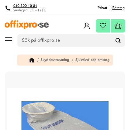
010 300 10 81
Privat
Företag
Vardagar 8.30 - 17.00
Meny
Kundva
Favoriter
Skyddsutrustning
Sjukvård och omsorg