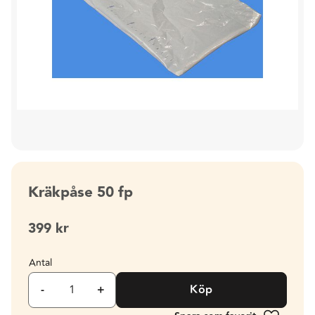
Kräkpåse 50 fp
399
kr
Antal
-
+
Köp