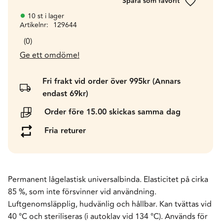
Lägg till 
10 st i lager
Artikelnr
129644
0
Ge ett omdöme!
Fri frakt vid order över 995kr (Annars
endast 69kr)
Order före 15.00 skickas samma dag
Fria returer
Permanent lågelastisk universalbinda. Elasticitet på cirka
85 %, som inte försvinner vid användning.
Luftgenomsläpplig, hudvänlig och hållbar. Kan tvättas vid
40 °C och steriliseras (i autoklav vid 134 °C). Används för