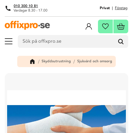
010 300 10 81
Privat
Företag
Vardagar 8.30 - 17.00
Meny
Kundva
Favoriter
Skyddsutrustning
Sjukvård och omsorg