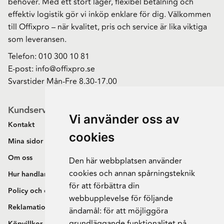
behöver. Med ett stort lager, flexibel betalning och
effektiv logistik gör vi inköp enklare för dig. Välkommen
till Offixpro – när kvalitet, pris och service är lika viktiga
som leveransen.
Telefon:
010 300 10 81
E-post:
info@offixpro.se
Svarstider Mån-Fre 8.30-17.00
Kundservice
Vi använder oss av
Kontakt
cookies
Mina sidor
Om oss
Den här webbplatsen använder
cookies och annan spårningsteknik
Hur handlar jag?
för att förbättra din
Policy och cookies
webbupplevelse för följande
Reklamation och retur
ändamål:
för att möjliggöra
grundläggande funktionalitet på