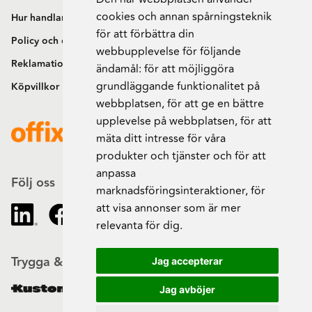
cookies och annan spårningsteknik
Hur handlar jag?
för att förbättra din
Policy och cookies
webbupplevelse för följande
Reklamation och retur
ändamål:
för att möjliggöra
grundläggande funktionalitet på
Köpvillkor
webbplatsen
,
för att ge en bättre
upplevelse på webbplatsen
,
för att
mäta ditt intresse för våra
produkter och tjänster och för att
anpassa
Följ oss
marknadsföringsinteraktioner
,
för
att visa annonser som är mer
relevanta för dig
.
Trygga & säkra beställningar
Jag accepterar
Jag avböjer