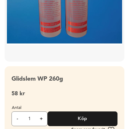
Glidslem WP 260g
58
kr
Antal
-
+
Köp