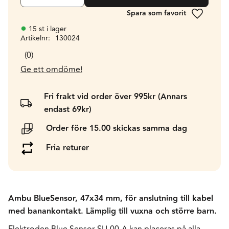
Lägg till 
15 st i lager
Artikelnr
130024
0
Ge ett omdöme!
Fri frakt vid order över 995kr (Annars
endast 69kr)
Order före 15.00 skickas samma dag
Fria returer
Ambu BlueSensor, 47x34 mm, för anslutning till kabel
med banankontakt. Lämplig till vuxna och större barn.
Elektroden Blue Sensor SU-00-A kan placeras på alla