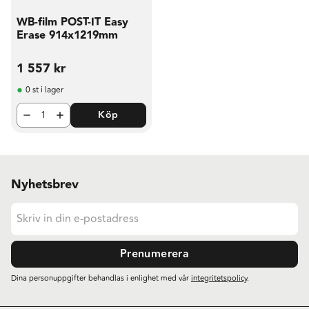
WB-film POST-IT Easy
Erase 914x1219mm
1 557
kr
0 st i lager
Köp
Nyhetsbrev
Prenumerera
Dina personuppgifter behandlas i enlighet med vår
integritetspolicy
.