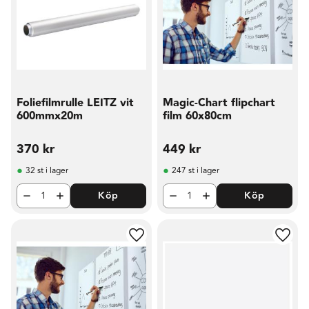
Foliefilmrulle LEITZ vit
Magic-Chart flipchart
600mmx20m
film 60x80cm
370
kr
449
kr
32 st i lager
247 st i lager
Köp
Köp
Lägg till i favoriter
Lägg t