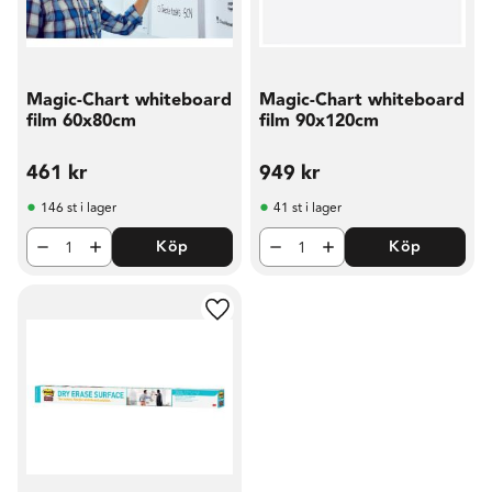
Magic-Chart whiteboard
Magic-Chart whiteboard
film 60x80cm
film 90x120cm
461
kr
949
kr
146 st i lager
41 st i lager
Köp
Köp
Lägg till i favoriter