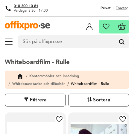
010 300 10 81
Privat
Företag
Vardagar 8.30 - 17.00
Meny
Kundva
Favoriter
Whiteboardfilm - Rulle
Kontorsmöbler och inredning
Whiteboardtavlor och tillbehör
Whiteboardfilm - Rulle
Filtrera
Sortera
Lägg till i favoriter
Lägg t