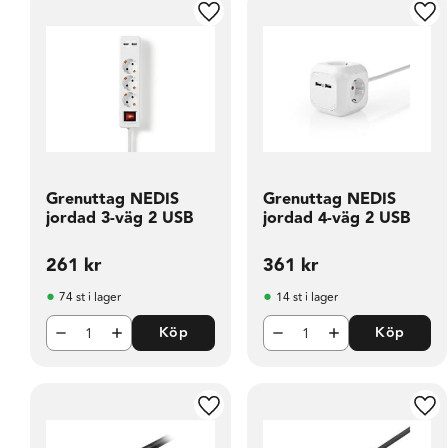
Lägg till i favoriter
Läg
Grenuttag NEDIS
Grenuttag NEDIS
jordad 3-väg 2 USB
jordad 4-väg 2 USB
261
kr
361
kr
74 st i lager
14 st i lager
Köp
Köp
Lägg till i favoriter
Läg