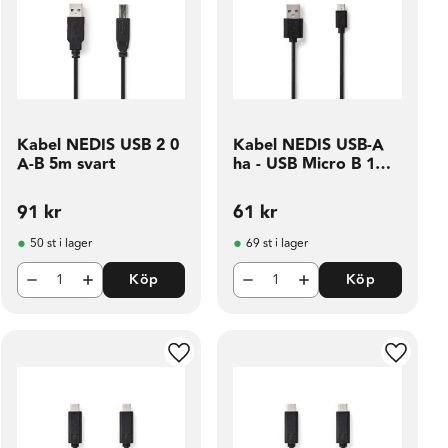
Kabel NEDIS USB 2 0
Kabel NEDIS USB-A
A-B 5m svart
ha - USB Micro B 1m
sv
91
kr
61
kr
50 st i lager
69 st i lager
Köp
Köp
ill i favoriter
Lägg till i favoriter
Lägg til