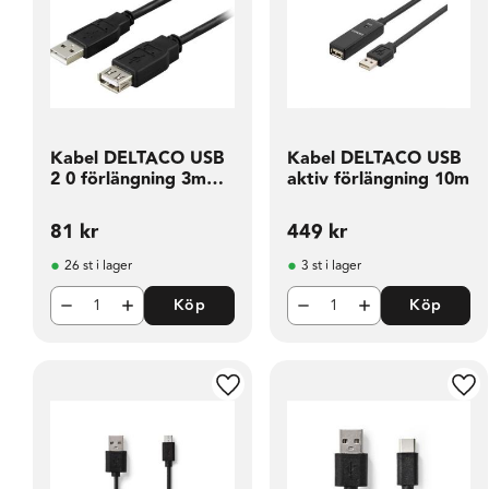
Kabel DELTACO USB
Kabel DELTACO USB
2 0 förlängning 3m
aktiv förlängning 10m
sva
81
kr
449
kr
26 st i lager
3 st i lager
Köp
Köp
Lägg till i favoriter
Läg