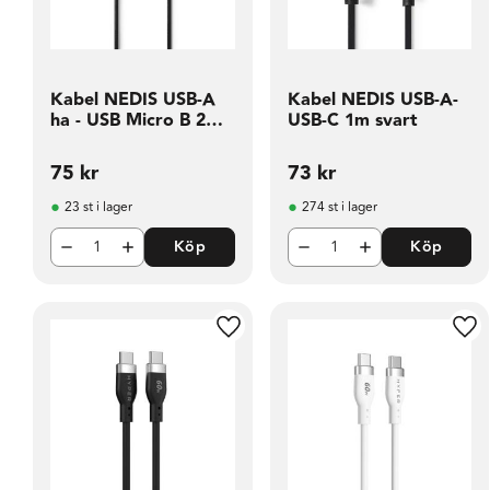
Kabel NEDIS USB-A
Kabel NEDIS USB-A-
ha - USB Micro B 2m
USB-C 1m svart
sv
75
kr
73
kr
23 st i lager
274 st i lager
Köp
Köp
Lägg till i favoriter
Läg