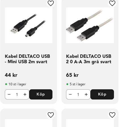
ill i favoriter
Lägg till i favoriter
Lägg til
Kabel DELTACO USB
Kabel DELTACO USB
- Mini USB 2m svart
2 0 A-A 3m grå svart
44
kr
65
kr
10 st i lager
5 st i lager
Köp
Köp
ill i favoriter
Lägg till i favoriter
Lägg til