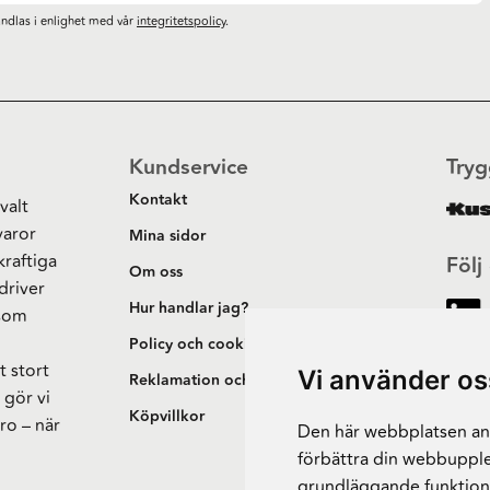
ndlas i enlighet med vår
integritetspolicy
.
Kundservice
Tryg
Kontakt
valt
varor
Mina sidor
kraftiga
Följ
Om oss
driver
Hur handlar jag?
 som
h
Policy och cookies
t stort
Vi använder os
Reklamation och retur
 gör vi
Köpvillkor
ro – när
Den här webbplatsen anv
förbättra din webbupple
grundläggande funktion