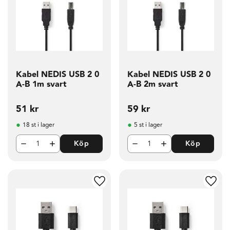
Kabel NEDIS USB 2 0
Kabel NEDIS USB 2 0
A-B 1m svart
A-B 2m svart
51
kr
59
kr
18 st i lager
5 st i lager
Köp
Köp
g till i favoriter
Lägg till i favoriter
Lägg t