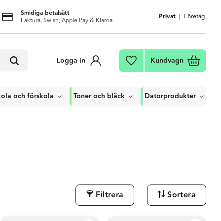
Smidiga betalsätt
Privat
Företag
Faktura, Swish, Apple Pay & Klarna
Kundvagn
Logga in
Favoriter
ola och förskola
Toner och bläck
Datorprodukter
Filtrera
Sortera