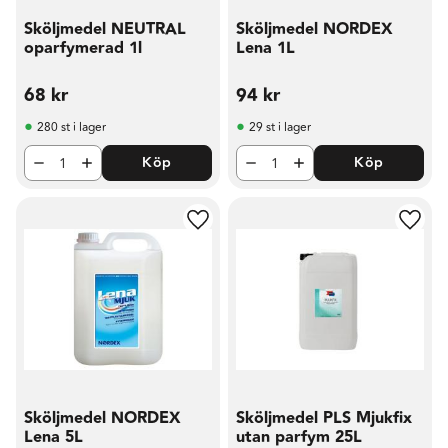
Sköljmedel NEUTRAL
Sköljmedel NORDEX
oparfymerad 1l
Lena 1L
68
kr
94
kr
280 st i lager
29 st i lager
Köp
Köp
Lägg till i favoriter
Lägg t
Sköljmedel NORDEX
Sköljmedel PLS Mjukfix
Lena 5L
utan parfym 25L