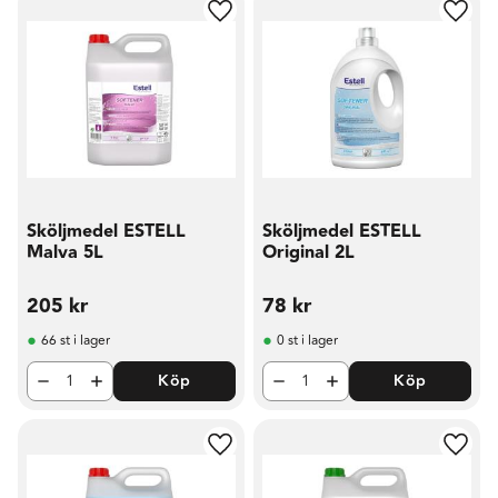
Lägg till i favoriter
Lägg t
Sköljmedel ESTELL
Sköljmedel ESTELL
Malva 5L
Original 2L
205
kr
78
kr
66 st i lager
0 st i lager
Köp
Köp
Lägg till i favoriter
Lägg t