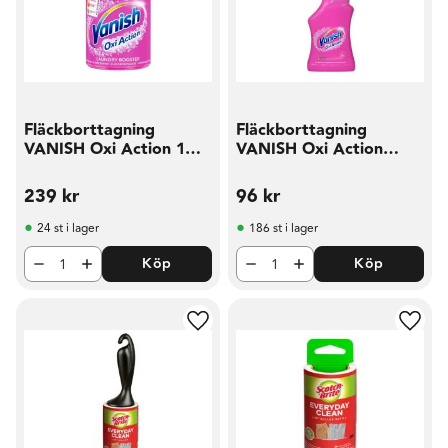
Fläckborttagning
Fläckborttagning
VANISH Oxi Action 1
VANISH Oxi Action
5kg
750ml
239
kr
96
kr
24 st i lager
186 st i lager
Köp
Köp
Lägg till i favoriter
Lägg t