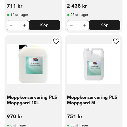
711
kr
2 438
kr
14 st i lager
25 st i lager
Köp
Köp
Lägg till i favoriter
Lägg t
Moppkonservering PLS
Moppkonservering PLS
Moppgard 10L
Moppgard 5l
970
kr
751
kr
0 st i lager
38 st i lager