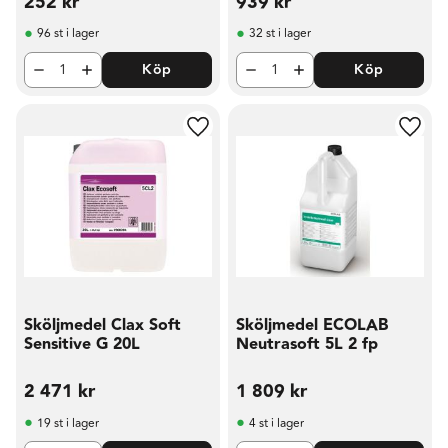
252
kr
939
kr
96 st i lager
32 st i lager
Köp
Köp
Lägg till i favoriter
Lägg t
Sköljmedel Clax Soft
Sköljmedel ECOLAB
Sensitive G 20L
Neutrasoft 5L 2 fp
2 471
kr
1 809
kr
19 st i lager
4 st i lager