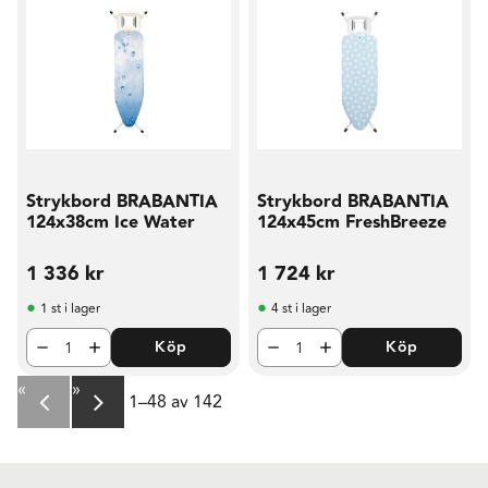
Strykbord BRABANTIA
Strykbord BRABANTIA
124x38cm Ice Water
124x45cm FreshBreeze
1 336
kr
1 724
kr
1 st i lager
4 st i lager
Köp
Köp
«
»
1–
48
av
142