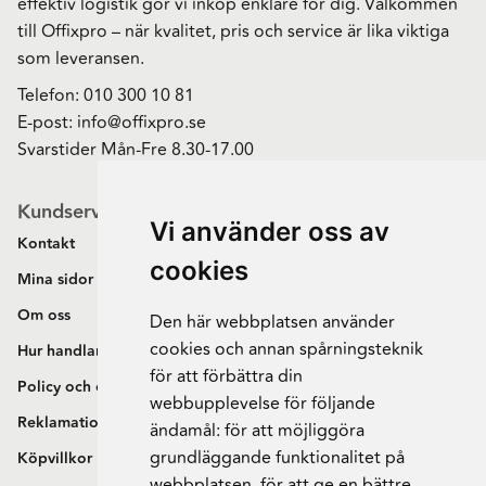
effektiv logistik gör vi inköp enklare för dig. Välkommen
till Offixpro – när kvalitet, pris och service är lika viktiga
som leveransen.
Telefon:
010 300 10 81
E-post:
info@offixpro.se
Svarstider Mån-Fre 8.30-17.00
Kundservice
Vi använder oss av
Kontakt
cookies
Mina sidor
Om oss
Den här webbplatsen använder
cookies och annan spårningsteknik
Hur handlar jag?
för att förbättra din
Policy och cookies
webbupplevelse för följande
Reklamation och retur
ändamål:
för att möjliggöra
grundläggande funktionalitet på
Köpvillkor
webbplatsen
,
för att ge en bättre