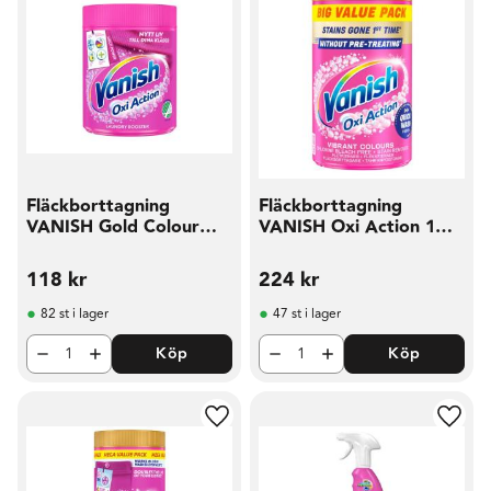
Fläckborttagning
Fläckborttagning
VANISH Gold Colour
VANISH Oxi Action 1
470g
4kg
118
kr
224
kr
82 st i lager
47 st i lager
Köp
Köp
Lägg till i favoriter
Lägg t