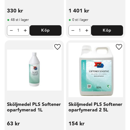
330
kr
1 401
kr
48 st i lager
0 st i lager
Köp
Köp
Lägg till i favoriter
Lägg t
Sköljmedel PLS Softener
Sköljmedel PLS Softener
oparfymerad 1L
oparfymerad 2 5L
63
kr
154
kr