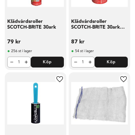
Klädvårdsroller
Klädvårdsroller
SCOTCH-BRITE 30ark
SCOTCH-BRITE 30ark
refil
79
kr
87
kr
256 st i lager
54 st i lager
Köp
Köp
Lägg till i favoriter
Lägg t