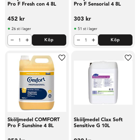
Pro F Fresh con 4 8L
Pro F Sensorial 4 8L
452
kr
303
kr
26 st i lager
51 st i lager
Köp
Köp
Lägg till i favoriter
Lägg t
Sköljmedel COMFORT
Sköljmedel Clax Soft
Pro F Sunshine 4 8L
Sensitive G 10L