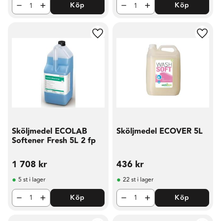
Köp
Köp
Lägg till i favoriter
Lägg t
Sköljmedel ECOLAB
Sköljmedel ECOVER 5L
Softener Fresh 5L 2 fp
1 708
kr
436
kr
5 st i lager
22 st i lager
Köp
Köp