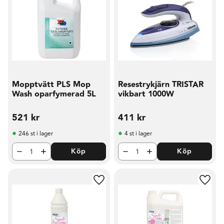
Mopptvätt PLS Mop
Resestrykjärn TRISTAR
Wash oparfymerad 5L
vikbart 1000W
521
kr
411
kr
246 st i lager
4 st i lager
Köp
Köp
Lägg till i favoriter
Lägg t