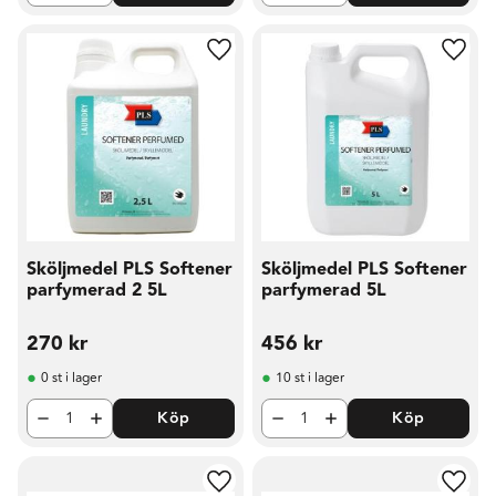
Lägg till i favoriter
Lägg t
Sköljmedel PLS Softener
Sköljmedel PLS Softener
parfymerad 2 5L
parfymerad 5L
270
kr
456
kr
0 st i lager
10 st i lager
Köp
Köp
Lägg till i favoriter
Lägg t