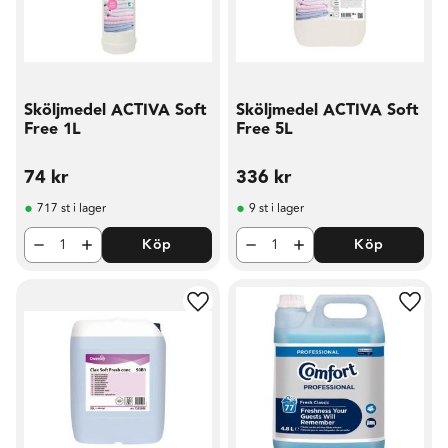
Sköljmedel ACTIVA Soft
Sköljmedel ACTIVA Soft
Free 1L
Free 5L
74
kr
336
kr
717 st i lager
9 st i lager
Köp
Köp
Lägg till i favoriter
Lägg t