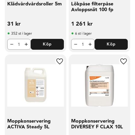
Klädvårdvårdsroller 5m
Lökpåse filterpåse
Avloppsnät 100 fp
31
kr
1 261
kr
352 st i lager
6 st i lager
Köp
Köp
Lägg till i favoriter
Lägg t
Moppkonservering
Moppkonservering
ACTIVA Steady 5L
DIVERSEY F CLAX 10L