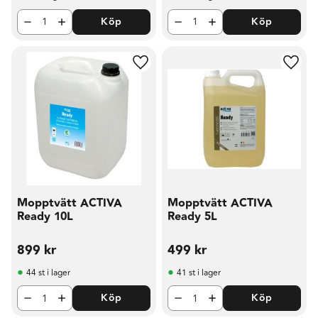
Köp
Köp
Lägg till i favoriter
Lägg t
Mopptvätt ACTIVA
Mopptvätt ACTIVA
Ready 10L
Ready 5L
899
kr
499
kr
44 st i lager
41 st i lager
Köp
Köp