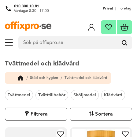
010 300 10 81
Privat
Företag
Vardagar 8.30 - 17.00
Meny
Kundva
Favoriter
Tvättmedel och klädvård
Städ och hygien
Tvättmedel och klädvård
Tvättmedel
Tvätttillbehör
Sköljmedel
Klädvård
Filtrera
Sortera
Lägg till i favoriter
Lägg t