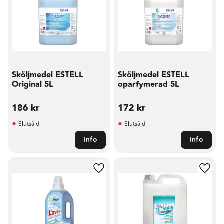
Sköljmedel ESTELL
Sköljmedel ESTELL
Original 5L
oparfymerad 5L
186
kr
172
kr
Slutsåld
Slutsåld
Info
Info
Lägg till i favoriter
Lägg t