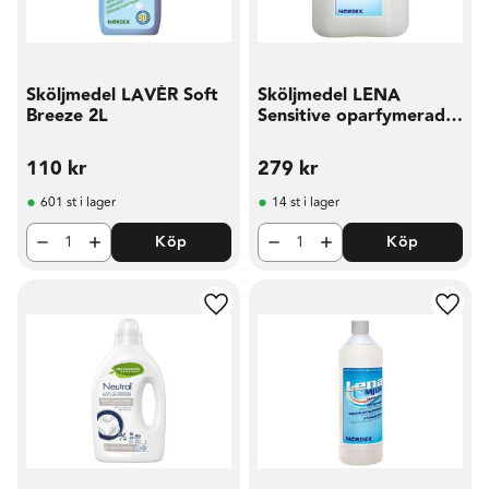
Sköljmedel LAVÈR Soft
Sköljmedel LENA
Breeze 2L
Sensitive oparfymerad
5L
110
kr
279
kr
601 st i lager
14 st i lager
Köp
Köp
Lägg till i favoriter
Lägg t