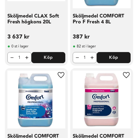
Sköljmedel CLAX Soft
Sköljmedel COMFORT
Fresh högkons 20L
Pro F Fresh 4 8L
3 637
kr
387
kr
0 st i lager
82 st i lager
Köp
Köp
Lägg till i favoriter
Lägg t
Sköljmedel COMFORT
Sköljmedel COMFORT