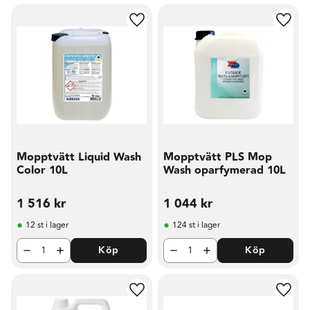
Lägg till i favoriter
Lägg t
Mopptvätt Liquid Wash
Mopptvätt PLS Mop
Color 10L
Wash oparfymerad 10L
1 516
kr
1 044
kr
12 st i lager
124 st i lager
Köp
Köp
Lägg till i favoriter
Lägg t