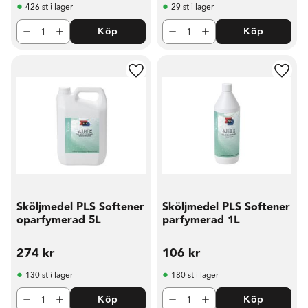
426 st i lager
29 st i lager
Köp
Köp
Lägg till i favoriter
Lägg t
Sköljmedel PLS Softener
Sköljmedel PLS Softener
oparfymerad 5L
parfymerad 1L
274
kr
106
kr
130 st i lager
180 st i lager
Köp
Köp