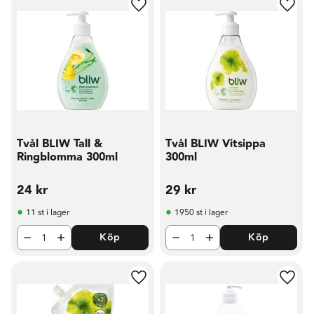
Lägg till i favoriter
Lägg t
Tvål BLIW Tall &
Tvål BLIW Vitsippa
Ringblomma 300ml
300ml
24
kr
29
kr
11 st i lager
1950 st i lager
Köp
Köp
Lägg till i favoriter
Lägg t