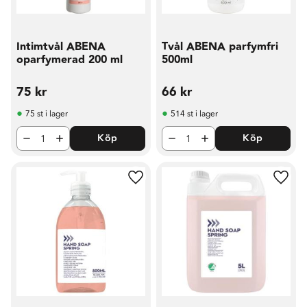
Intimtvål ABENA
Tvål ABENA parfymfri
oparfymerad 200 ml
500ml
75
kr
66
kr
75 st i lager
514 st i lager
Köp
Köp
Lägg till i favoriter
Lägg t