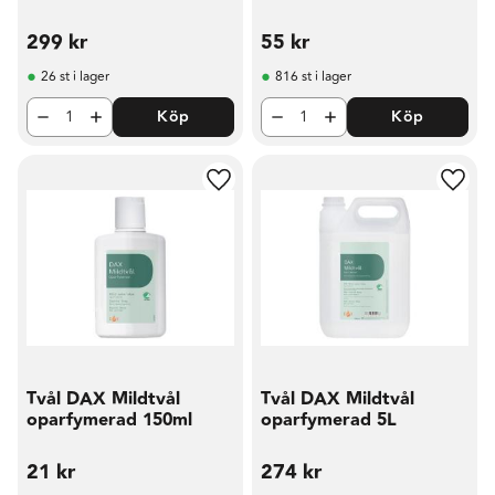
299
kr
55
kr
26 st i lager
816 st i lager
Köp
Köp
Lägg till i favoriter
Lägg t
Tvål DAX Mildtvål
Tvål DAX Mildtvål
oparfymerad 150ml
oparfymerad 5L
21
kr
274
kr