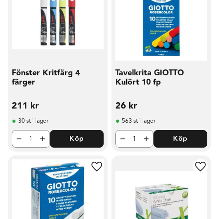
Fönster Kritfärg 4
Tavelkrita GIOTTO
färger
Kulört 10 fp
211
kr
26
kr
30 st i lager
563 st i lager
Köp
Köp
Lägg till i favoriter
Lägg t