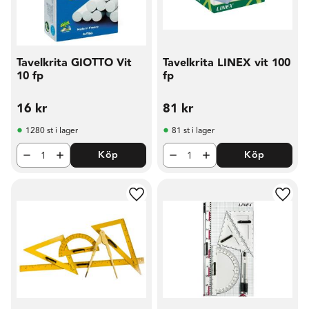
Tavelkrita GIOTTO Vit
Tavelkrita LINEX vit 100
10 fp
fp
16
kr
81
kr
1280 st i lager
81 st i lager
Köp
Köp
Lägg till i favoriter
Lägg t