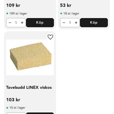
109
kr
53
kr
189 st i lager
18 st i lager
Köp
Köp
Lägg till i favoriter
Tavelsudd LINEX viskos
103
kr
10 st i lager