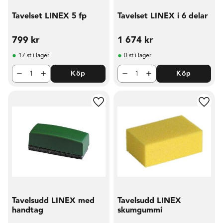
Tavelset LINEX 5 fp
Tavelset LINEX i 6 delar
799
kr
1 674
kr
17 st i lager
0 st i lager
Köp
Köp
Lägg till i favoriter
Lägg t
Tavelsudd LINEX med
Tavelsudd LINEX
handtag
skumgummi