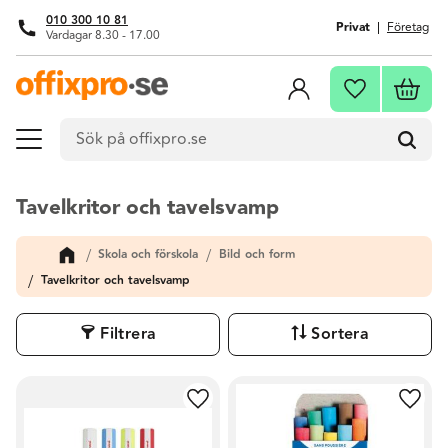
010 300 10 81
Privat
Företag
Vardagar 8.30 - 17.00
Meny
Kundva
Favoriter
Tavelkritor och tavelsvamp
Skola och förskola
Bild och form
Tavelkritor och tavelsvamp
Filtrera
Sortera
Lägg till i favoriter
Lägg t