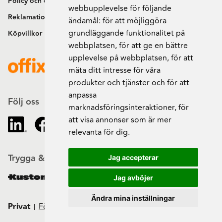
Policy och cookies
webbupplevelse för följande
Reklamation och retur
ändamål:
för att möjliggöra
grundläggande funktionalitet på
Köpvillkor
webbplatsen
,
för att ge en bättre
upplevelse på webbplatsen
,
för att
mäta ditt intresse för våra
produkter och tjänster och för att
anpassa
Följ oss
marknadsföringsinteraktioner
,
för
att visa annonser som är mer
relevanta för dig
.
Trygga & säkra beställningar
Jag accepterar
Jag avböjer
Ändra mina inställningar
Privat
Företag