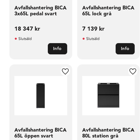
Avfallshantering BICA
Avfallshantering BICA
3x65L pedal svart
65L lock grå
18 347
kr
7 139
kr
Slutsåld
Slutsåld
Info
Info
Lägg till i favoriter
Läg
Avfallshantering BICA
Avfallshantering BICA
65L öppen svart
80L station grå