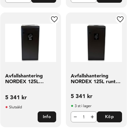
ill i favoriter
Lägg till i favoriter
Lägg til
Avfallshantering
Avfallshantering
NORDEX 125L
NORDEX 125L runt
rektang hål
hål
5 341
kr
5 341
kr
3 st i lager
Slutsåld
Info
Köp