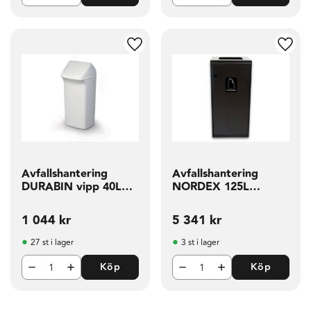
g till i favoriter
Lägg till i favoriter
Lägg t
Avfallshantering
Avfallshantering
DURABIN vipp 40L
NORDEX 125L
vit
kvadrat hål
1 044
kr
5 341
kr
27 st i lager
3 st i lager
Köp
Köp