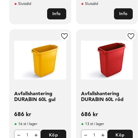
Slutsåld
Slutsåld
Info
Info
Lägg till i favoriter
Läg
Avfallshantering
Avfallshantering
DURABIN 60L gul
DURABIN 60L röd
686
kr
686
kr
16 st i lager
13 st i lager
Köp
Köp