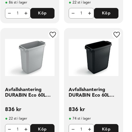
86 st i lager
22 st i lager
Köp
Köp
ill i favoriter
Lägg till i favoriter
Lägg til
Avfallshantering
Avfallshantering
DURABIN Eco 60L
DURABIN Eco 60L
grå
svart
836
kr
836
kr
22 st i lager
74 st i lager
Köp
Köp