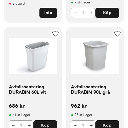
7 st i lager
Slutsåld
Info
Köp
g till i favoriter
Lägg till i favoriter
Lägg t
Avfallshantering
Avfallshantering
DURABIN 60L vit
DURABIN 90L grå
686
kr
962
kr
61 st i lager
25 st i lager
Köp
Köp