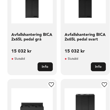
Avfallshantering BICA
Avfallshantering BICA
2x65L pedal grå
2x65L pedal svart
15 032
kr
15 032
kr
Slutsåld
Slutsåld
Info
Info
Lägg till i favoriter
Läg