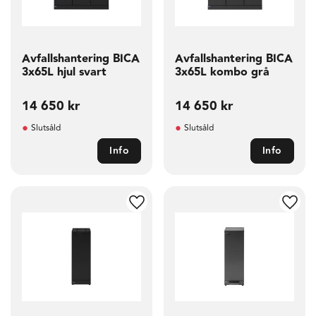
Avfallshantering BICA
Avfallshantering BICA
3x65L hjul svart
3x65L kombo grå
14 650
kr
14 650
kr
Slutsåld
Slutsåld
Info
Info
g till i favoriter
Lägg till i favoriter
Lägg t