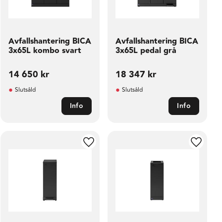
Avfallshantering BICA
Avfallshantering BICA
3x65L kombo svart
3x65L pedal grå
14 650
kr
18 347
kr
Slutsåld
Slutsåld
Info
Info
ill i favoriter
Lägg till i favoriter
Lägg til