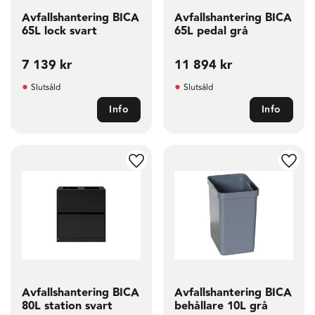
Avfallshantering BICA
Avfallshantering BICA
65L lock svart
65L pedal grå
7 139
kr
11 894
kr
Slutsåld
Slutsåld
Info
Info
g till i favoriter
Lägg till i favoriter
Lägg t
Avfallshantering BICA
Avfallshantering BICA
80L station svart
behållare 10L grå