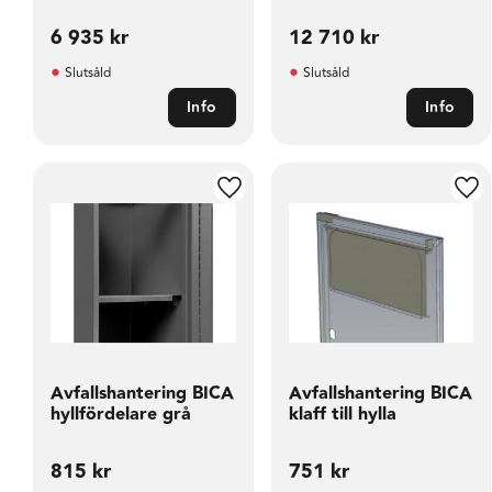
6 935
kr
12 710
kr
Slutsåld
Slutsåld
Info
Info
Lägg till i favoriter
Läg
Avfallshantering BICA
Avfallshantering BICA
hyllfördelare grå
klaff till hylla
815
kr
751
kr