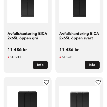
Avfallshantering BICA
Avfallshantering BICA
2x65L öppen grå
2x65L öppen svart
11 486
kr
11 486
kr
Slutsåld
Slutsåld
Info
Info
g till i favoriter
Lägg till i favoriter
Lägg t