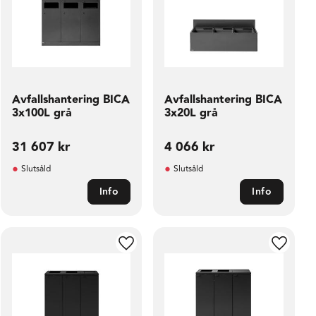
Avfallshantering BICA
Avfallshantering BICA
3x100L grå
3x20L grå
31 607
kr
4 066
kr
Slutsåld
Slutsåld
Info
Info
ill i favoriter
Lägg till i favoriter
Lägg til