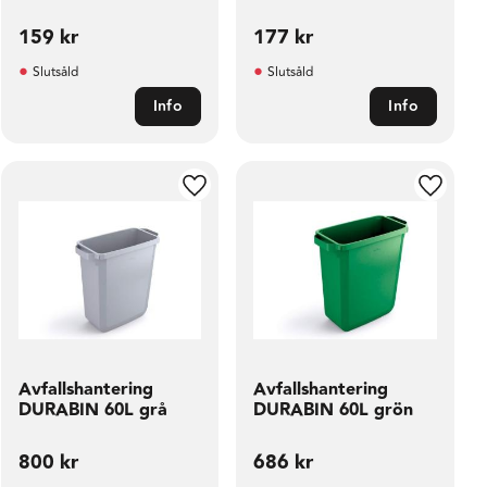
159
kr
177
kr
Slutsåld
Slutsåld
Info
Info
ill i favoriter
Lägg till i favoriter
Lägg til
Avfallshantering
Avfallshantering
DURABIN 60L grå
DURABIN 60L grön
800
kr
686
kr