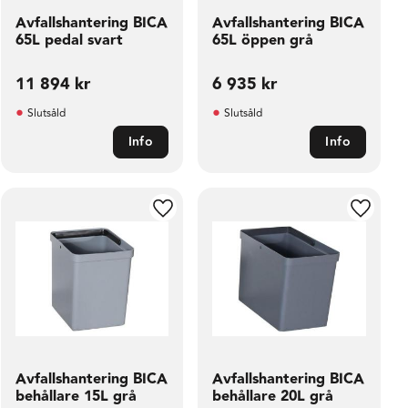
Avfallshantering BICA
Avfallshantering BICA
65L pedal svart
65L öppen grå
11 894
kr
6 935
kr
Slutsåld
Slutsåld
Info
Info
ill i favoriter
Lägg till i favoriter
Lägg til
Avfallshantering BICA
Avfallshantering BICA
behållare 15L grå
behållare 20L grå