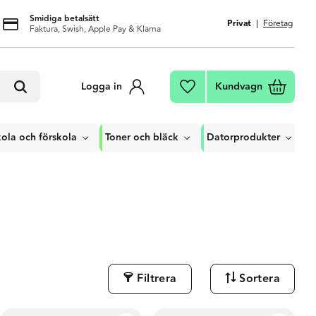
Smidiga betalsätt
Privat
Företag
Faktura, Swish, Apple Pay & Klarna
Kundvagn
Logga in
Favoriter
ola och förskola
Toner och bläck
Datorprodukter
Filtrera
Sortera