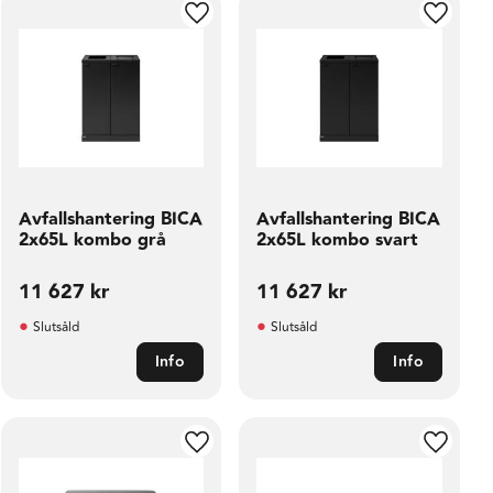
ill i favoriter
Lägg till i favoriter
Lägg til
Avfallshantering BICA
Avfallshantering BICA
2x65L kombo grå
2x65L kombo svart
11 627
kr
11 627
kr
Slutsåld
Slutsåld
Info
Info
ill i favoriter
Lägg till i favoriter
Lägg til