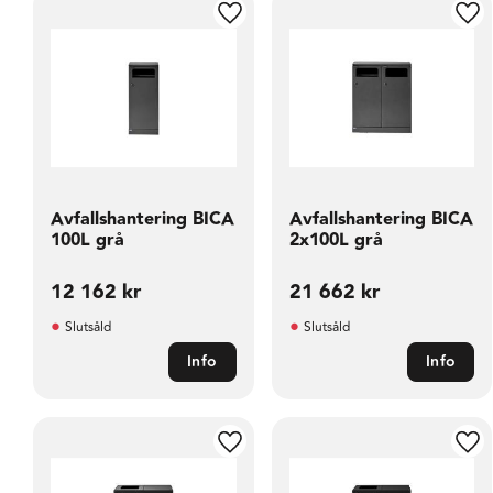
Lägg till i favoriter
Läg
Avfallshantering BICA
Avfallshantering BICA
100L grå
2x100L grå
12 162
kr
21 662
kr
Slutsåld
Slutsåld
Info
Info
Lägg till i favoriter
Läg