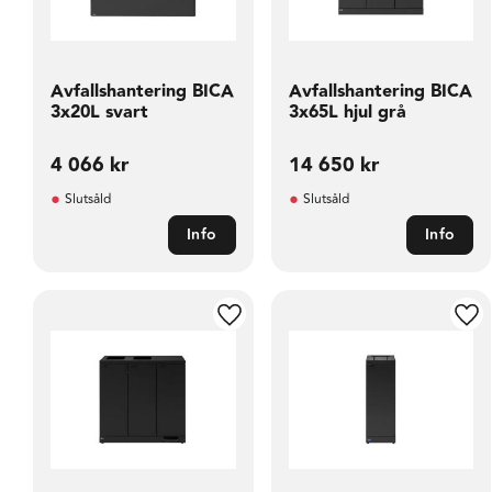
Avfallshantering BICA
Avfallshantering BICA
3x20L svart
3x65L hjul grå
4 066
kr
14 650
kr
Slutsåld
Slutsåld
Info
Info
Lägg till i favoriter
Läg