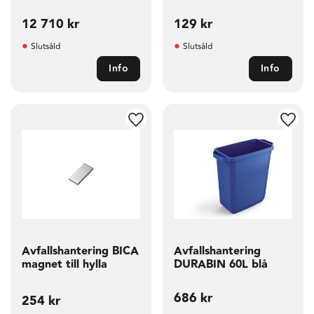
12 710
kr
129
kr
Slutsåld
Slutsåld
Info
Info
g till i favoriter
Lägg till i favoriter
Lägg t
Avfallshantering BICA
Avfallshantering
magnet till hylla
DURABIN 60L blå
686
kr
254
kr