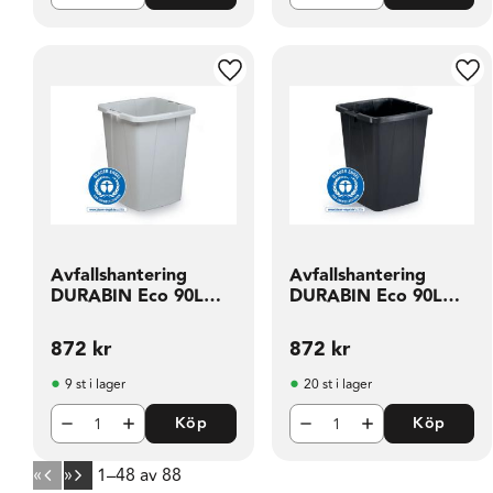
Lägg till i favoriter
Läg
Avfallshantering
Avfallshantering
DURABIN Eco 90L
DURABIN Eco 90L
grå
svart
872
kr
872
kr
9 st i lager
20 st i lager
Köp
Köp
«
»
1–
48
av
88