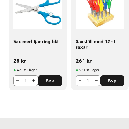
Sax med fjädring blå
Saxställ med 12 st
saxar
28
kr
261
kr
427 st i lager
931 st i lager
Köp
Köp