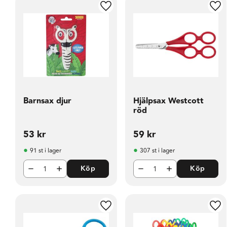
Lägg till i favoriter
Läg
Barnsax djur
Hjälpsax Westcott
röd
53
kr
59
kr
91 st i lager
307 st i lager
Köp
Köp
Lägg till i favoriter
Läg