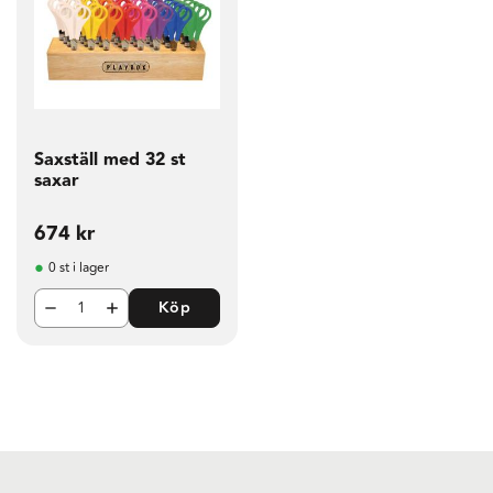
Saxställ med 32 st
saxar
674
kr
0 st i lager
Köp