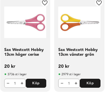
ill i favoriter
Lägg till i favoriter
Lägg til
Sax Westcott Hobby
Sax Westcott Hobby
13cm höger cerise
13cm vänster grön
20
kr
20
kr
3736 st i lager
2979 st i lager
Köp
Köp