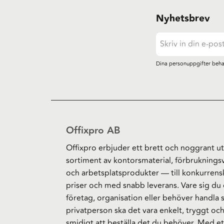
Nyhetsbrev
Dina personuppgifter beha
Offixpro AB
Offixpro erbjuder ett brett och noggrant ut
sortiment av kontorsmaterial, förbruknings
och arbetsplatsprodukter — till konkurrens
priser och med snabb leverans. Vare sig du 
företag, organisation eller behöver handla
privatperson ska det vara enkelt, tryggt oc
smidigt att beställa det du behöver. Med et