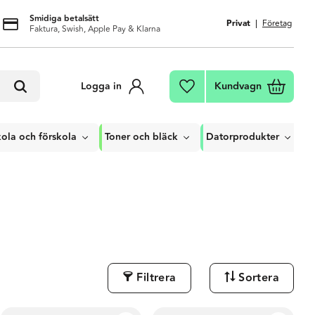
Smidiga betalsätt
Privat
Företag
Faktura, Swish, Apple Pay & Klarna
Kundvagn
Logga in
Favoriter
ola och förskola
Toner och bläck
Datorprodukter
Filtrera
Sortera