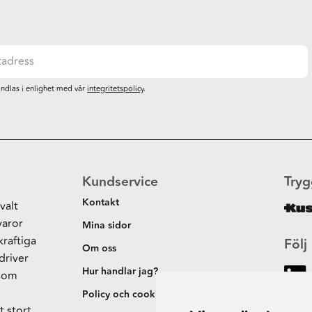
ndlas i enlighet med vår
integritetspolicy
.
Kundservice
Tryg
Kontakt
valt
varor
Mina sidor
kraftiga
Följ
Om oss
driver
Hur handlar jag?
 som
h
Policy och cookies
t stort