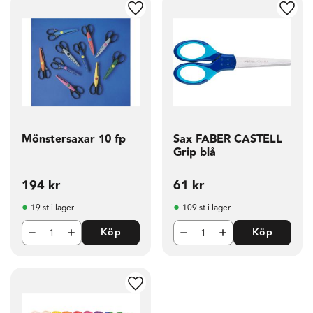
g till i favoriter
Lägg till i favoriter
Lägg t
Mönstersaxar 10 fp
Sax FABER CASTELL
Grip blå
194
kr
61
kr
19 st i lager
109 st i lager
Köp
Köp
g till i favoriter
Lägg till i favoriter