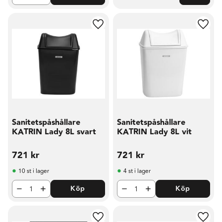
Lägg till i favoriter
Lägg t
Sanitetspåshållare
Sanitetspåshållare
KATRIN Lady 8L svart
KATRIN Lady 8L vit
721
kr
721
kr
10 st i lager
4 st i lager
Köp
Köp
Lägg till i favoriter
Lägg t