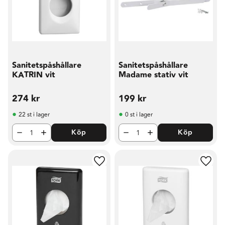
Sanitetspåshållare
Sanitetspåshållare
KATRIN vit
Madame stativ vit
274
kr
199
kr
22 st i lager
0 st i lager
Köp
Köp
Lägg till i favoriter
Lägg t