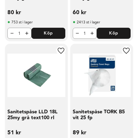
80
kr
60
kr
753 st i lager
2413 st i lager
Köp
Köp
Lägg till i favoriter
Lägg t
Sanitetspåse LLD 18L
Sanitetspåse TORK B5
25my grå text100 rl
vit 25 fp
51
kr
89
kr