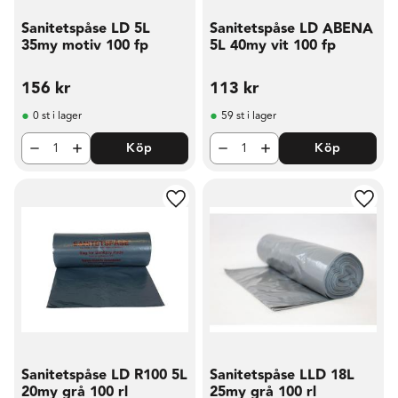
Sanitetspåse LD 5L
Sanitetspåse LD ABENA
35my motiv 100 fp
5L 40my vit 100 fp
156
kr
113
kr
0 st i lager
59 st i lager
Köp
Köp
Lägg till i favoriter
Lägg t
Sanitetspåse LD R100 5L
Sanitetspåse LLD 18L
20my grå 100 rl
25my grå 100 rl