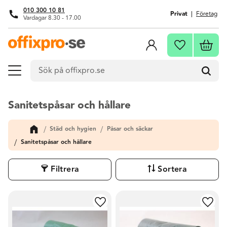
010 300 10 81
Privat
Företag
Vardagar 8.30 - 17.00
Meny
Kundva
Favoriter
Sanitetspåsar och hållare
Städ och hygien
Påsar och säckar
Sanitetspåsar och hållare
Filtrera
Sortera
Lägg till i favoriter
Lägg t