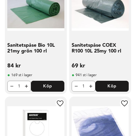
Sanitetspåse Bio 10L
Sanitetspåse COEX
21my grön 100 rl
R100 10L 25my 100 rl
84
kr
69
kr
169 st i lager
941 st i lager
Köp
Köp
Lägg till i favoriter
Lägg t