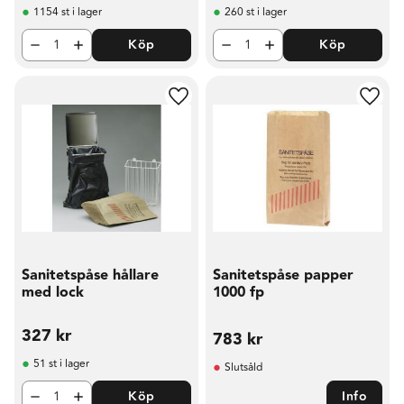
1154 st i lager
260 st i lager
Köp
Köp
Lägg till i favoriter
Lägg t
Sanitetspåse hållare
Sanitetspåse papper
med lock
1000 fp
327
kr
783
kr
51 st i lager
Slutsåld
Köp
Info