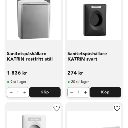
Sanitetspåshållare
Sanitetspåshållare
KATRIN rostfritt stål
KATRIN svart
1 836
kr
274
kr
9 st i lager
20 st i lager
Köp
Köp
Lägg till i favoriter
Lägg t