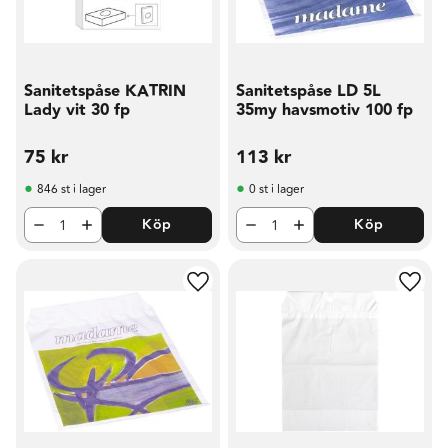
Sanitetspåse KATRIN
Sanitetspåse LD 5L
Lady vit 30 fp
35my havsmotiv 100 fp
75
kr
113
kr
846 st i lager
0 st i lager
Köp
Köp
Lägg till i favoriter
Lägg t