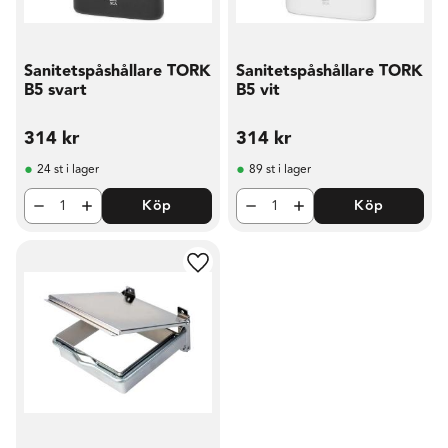
Sanitetspåshållare TORK
Sanitetspåshållare TORK
B5 svart
B5 vit
314
kr
314
kr
24 st i lager
89 st i lager
Köp
Köp
Lägg till i favoriter