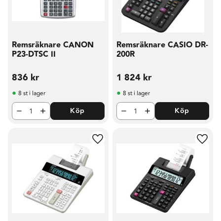
Remsräknare CANON
Remsräknare CASIO DR-
P23-DTSC II
200R
836
kr
1 824
kr
8 st i lager
8 st i lager
Köp
Köp
Lägg till i favoriter
Lägg t