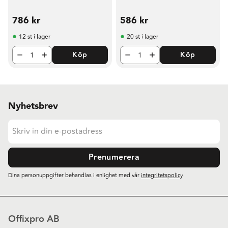
786
kr
586
kr
12 st i lager
20 st i lager
Köp
Köp
Nyhetsbrev
Prenumerera
Dina personuppgifter behandlas i enlighet med vår
integritetspolicy
.
Offixpro AB