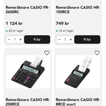
Remsräknare CASIO FR-
Remsräknare CASIO HR-
2650RC
150RCE
1 124
kr
749
kr
22 st i lager
14 st i lager
Köp
Köp
Lägg till i favoriter
Lägg t
Remsräknare CASIO HR-
Remsräknare CASIO HR-
200RCE
8RCE svart