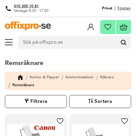
010 300 10 81
Privat
Företag
Vardagar 8.30 - 17.00
Meny
Kundva
Favoriter
Remsräknare
Kontor & Papper
Kontorsmaskiner
Räknare
Remsräknare
Filtrera
Sortera
Lägg till i favoriter
Lägg t