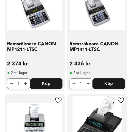
Remsräknare CANON
Remsräknare CANON
MP1211-LTSC
MP1411-LTSC
2 374
kr
2 436
kr
2 st i lager
2 st i lager
Köp
Köp
Lägg till i favoriter
Lägg t