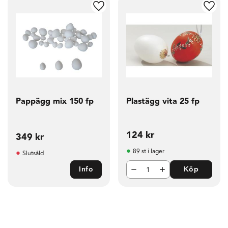
g till i favoriter
Lägg till i favoriter
Lägg t
Pappägg mix 150 fp
Plastägg vita 25 fp
124
kr
349
kr
89 st i lager
Slutsåld
Info
Köp