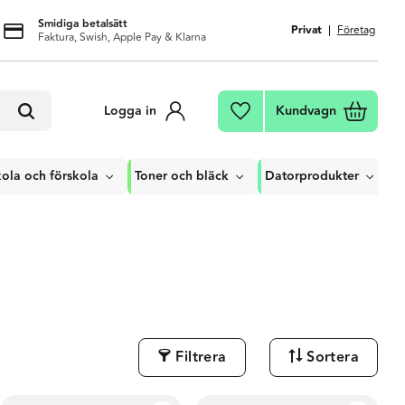
Smidiga betalsätt
Privat
Företag
Faktura, Swish, Apple Pay & Klarna
Kundvagn
Logga in
Favoriter
ola och förskola
Toner och bläck
Datorprodukter
Filtrera
Sortera