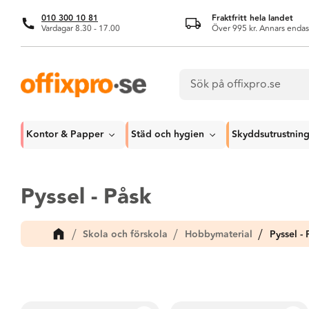
010 300 10 81
Fraktfritt hela landet
Vardagar 8.30 - 17.00
Över 995 kr. Annars endas
Kontor & Papper
Städ och hygien
Skyddsutrustnin
Pyssel - Påsk
Skola och förskola
Hobbymaterial
Pyssel - 