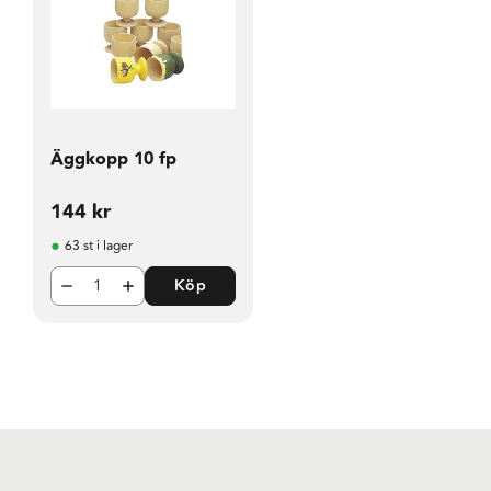
Äggkopp 10 fp
144
kr
63 st i lager
Köp