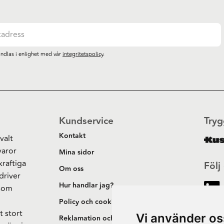
ndlas i enlighet med vår
integritetspolicy
.
Kundservice
Tryg
Kontakt
valt
varor
Mina sidor
kraftiga
Följ
Om oss
driver
Hur handlar jag?
 som
h
Policy och cookies
t stort
Vi använder os
Reklamation och retur