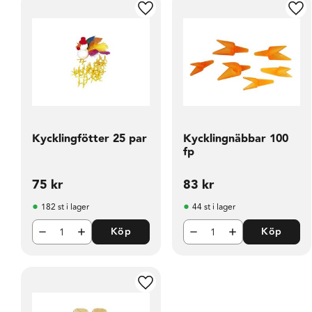
Lägg till i favoriter
Läg
Kycklingfötter 25 par
Kycklingnäbbar 100
fp
75
kr
83
kr
182 st i lager
44 st i lager
Köp
Köp
Lägg till i favoriter