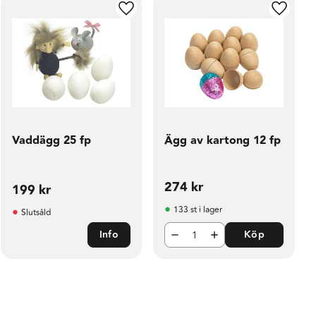
ill i favoriter
Lägg till i favoriter
Lägg til
Vaddägg 25 fp
Ägg av kartong 12 fp
274
kr
199
kr
133 st i lager
Slutsåld
Info
Köp