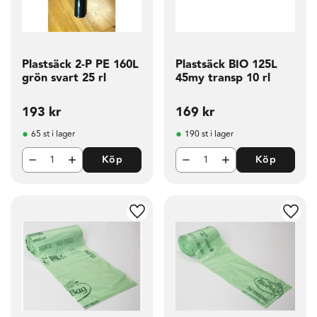
Plastsäck 2-P PE 160L
Plastsäck BIO 125L
grön svart 25 rl
45my transp 10 rl
193
kr
169
kr
65 st i lager
190 st i lager
Köp
Köp
g till i favoriter
Lägg till i favoriter
Lägg t