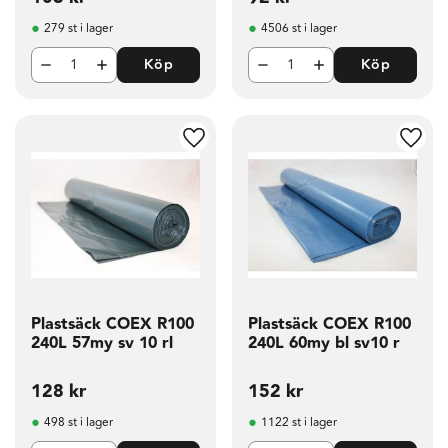
279 st i lager
4506 st i lager
Köp
Köp
g till i favoriter
Lägg till i favoriter
Lägg t
Plastsäck COEX R100
Plastsäck COEX R100
240L 57my sv 10 rl
240L 60my bl sv10 r
128
kr
152
kr
498 st i lager
1122 st i lager