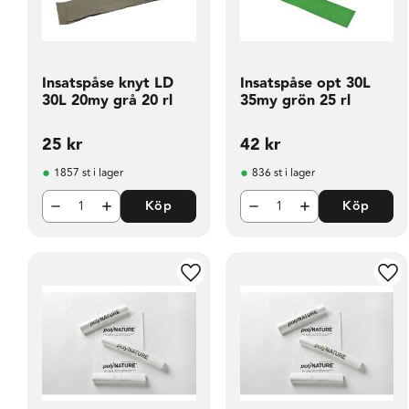
Insatspåse knyt LD
Insatspåse opt 30L
30L 20my grå 20 rl
35my grön 25 rl
25
kr
42
kr
1857 st i lager
836 st i lager
Köp
Köp
Lägg till i favoriter
Läg