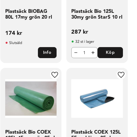
Plastsäck BIOBAG
Plastsäck Bio 125L
80L 17my grön 20 rl
30my grön StarS 10 rl
287
kr
174
kr
32 st i lager
Slutsåld
Info
Köp
ill i favoriter
Lägg till i favoriter
Lägg til
Plastsäck Bio COEX
Plastsäck COEX 125L