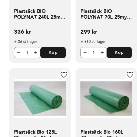
Plastsäck BIO
Plastsäck BIO
POLYNAT 240L 25my
POLYNAT 70L 25my
vit10 rl
vit 20 rl
336
kr
299
kr
36 st i lager
360 st i lager
Köp
Köp
Lägg till i favoriter
Läg
Plastsäck Bio 125L
Plastsäck Bio 160L