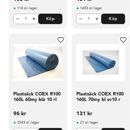
114 st i lager
1693 st i lager
Köp
Köp
Lägg till i favoriter
Läg
Plastsäck COEX R100
Plastsäck COEX R100
160L 60my blå 10 rl
160L 70my bl sv10 r
96
kr
131
kr
3543 st i lager
21 st i lager