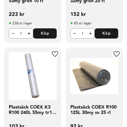
53my grön 10 rl
32my grön 25 rl
223
kr
152
kr
238 st i lager
85 st i lager
Köp
Köp
g till i favoriter
Lägg till i favoriter
Lägg t
Plastsäck COEX K3
Plastsäck COEX R100
R100 240L 55my tr10
125L 30my sv 25 rl
rl
103
kr
92
kr