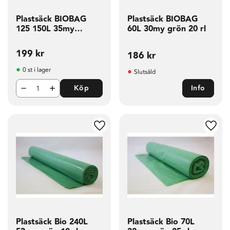
Plastsäck BIOBAG
Plastsäck BIOBAG
125 150L 35my
60L 30my grön 20 rl
grön10 rl
199
kr
186
kr
0 st i lager
Slutsåld
Köp
Info
g till i favoriter
Lägg till i favoriter
Lägg t
Plastsäck Bio 240L
Plastsäck Bio 70L