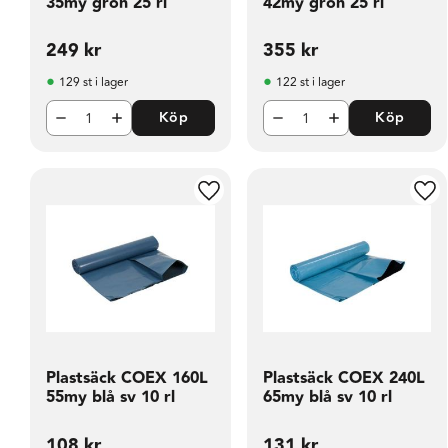
35my grön 25 rl
42my grön 25 rl
249
kr
355
kr
129 st i lager
122 st i lager
Köp
Köp
Lägg till i favoriter
Läg
Plastsäck COEX 160L
Plastsäck COEX 240L
55my blå sv 10 rl
65my blå sv 10 rl
108
kr
131
kr