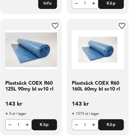
Info
Köp
ill i favoriter
Lägg till i favoriter
Lägg til
Plastsäck COEX R60
Plastsäck COEX R60
125L 90my bl sv10 rl
160L 60my bl sv10 rl
143
kr
143
kr
0 st i lager
1575 st i lager
Köp
Köp