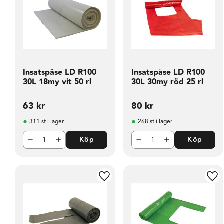
Insatspåse LD R100
Insatspåse LD R100
30L 18my vit 50 rl
30L 30my röd 25 rl
63
kr
80
kr
311 st i lager
268 st i lager
Köp
Köp
Lägg till i favoriter
Läg