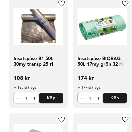
Lägg till i favoriter
Läg
Insatspåse B1 50L
Insatspåse BIOBAG
30my transp 25 rl
50L 17my grön 32 rl
108
kr
174
kr
135 st i lager
177 st i lager
Köp
Köp
Lägg till i favoriter
Läg