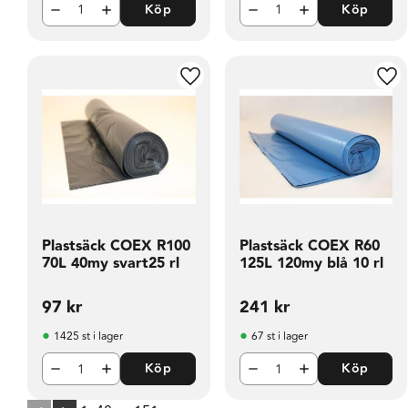
Köp
Köp
Lägg till i favoriter
Läg
Plastsäck COEX R100
Plastsäck COEX R60
70L 40my svart25 rl
125L 120my blå 10 rl
97
kr
241
kr
1425 st i lager
67 st i lager
Köp
Köp