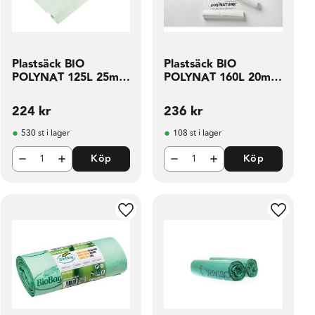
Plastsäck BIO
Plastsäck BIO
POLYNAT 125L 25my
POLYNAT 160L 20my
vit10 rl
vit10 rl
224
kr
236
kr
530 st i lager
108 st i lager
Köp
Köp
ill i favoriter
Lägg till i favoriter
Lägg til