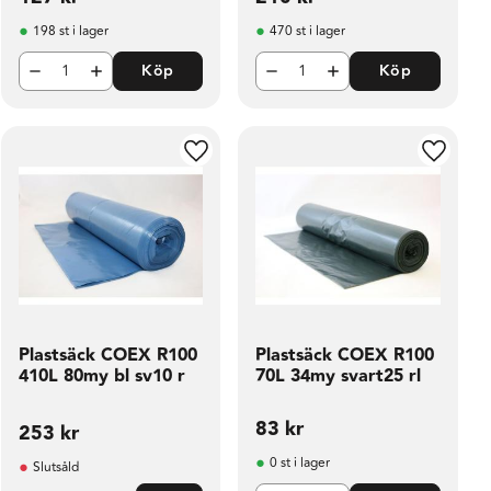
198 st i lager
470 st i lager
Köp
Köp
ill i favoriter
Lägg till i favoriter
Lägg til
Plastsäck COEX R100
Plastsäck COEX R100
410L 80my bl sv10 r
70L 34my svart25 rl
83
kr
253
kr
0 st i lager
Slutsåld