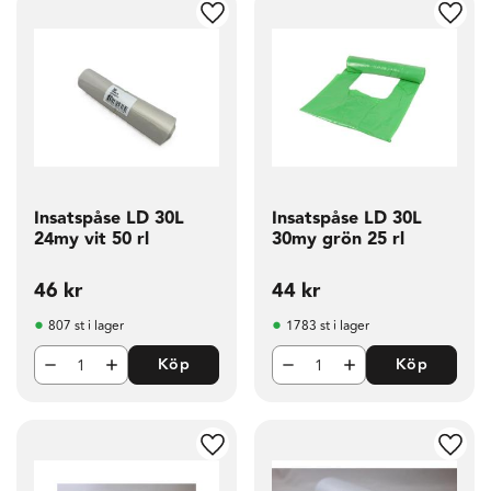
g till i favoriter
Lägg till i favoriter
Lägg t
Insatspåse LD 30L
Insatspåse LD 30L
24my vit 50 rl
30my grön 25 rl
46
kr
44
kr
807 st i lager
1783 st i lager
Köp
Köp
g till i favoriter
Lägg till i favoriter
Lägg t