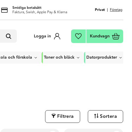
Smidiga betalsätt
Privat
Företag
Faktura, Swish, Apple Pay & Klarna
Kundvagn
Logga in
Favoriter
ola och förskola
Toner och bläck
Datorprodukter
Filtrera
Sortera