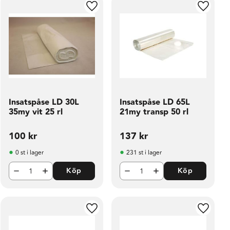
ill i favoriter
Lägg till i favoriter
Lägg til
Insatspåse LD 30L
Insatspåse LD 65L
35my vit 25 rl
21my transp 50 rl
100
kr
137
kr
0 st i lager
231 st i lager
Köp
Köp
ill i favoriter
Lägg till i favoriter
Lägg til