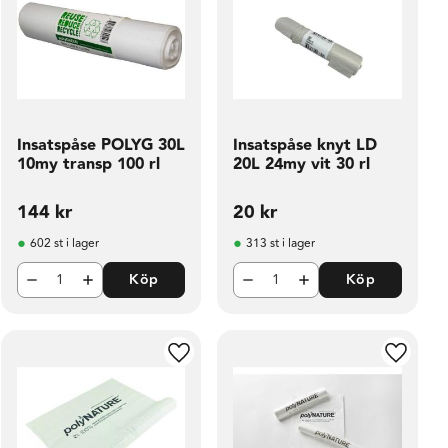
Insatspåse POLYG 30L
Insatspåse knyt LD
10my transp 100 rl
20L 24my vit 30 rl
144
kr
20
kr
602 st i lager
313 st i lager
Köp
Köp
ill i favoriter
Lägg till i favoriter
Lägg til