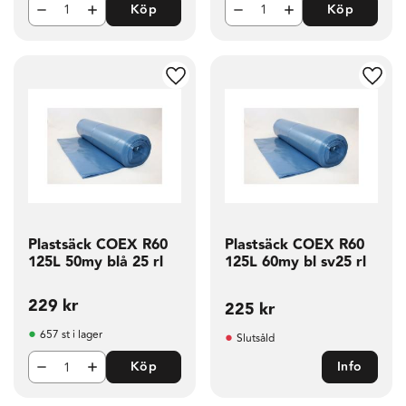
Köp
Köp
g till i favoriter
Lägg till i favoriter
Lägg t
Plastsäck COEX R60
Plastsäck COEX R60
125L 50my blå 25 rl
125L 60my bl sv25 rl
229
kr
225
kr
657 st i lager
Slutsåld
Köp
Info