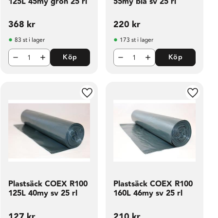
125L 45my grön 25 rl
55my blå sv 25 rl
368
kr
220
kr
83 st i lager
173 st i lager
Köp
Köp
ill i favoriter
Lägg till i favoriter
Lägg til
Plastsäck COEX R100
Plastsäck COEX R100
125L 40my sv 25 rl
160L 46my sv 25 rl
127
kr
210
kr