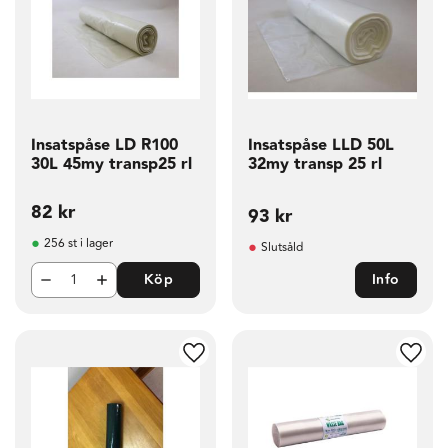
Insatspåse LD R100
Insatspåse LLD 50L
30L 45my transp25 rl
32my transp 25 rl
82
kr
93
kr
256 st i lager
Slutsåld
Köp
Info
g till i favoriter
Lägg till i favoriter
Lägg t