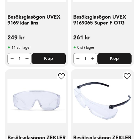
Besöksglasögon UVEX
Besöksglasögon UVEX
9169 klar lins
9169065 Super F OTG
249
kr
261
kr
11 st i lager
0 st i lager
Köp
Köp
Lägg till i favoriter
Lägg t
Besöksglasögon ZEKLER
Besöksglasögon ZEKLER