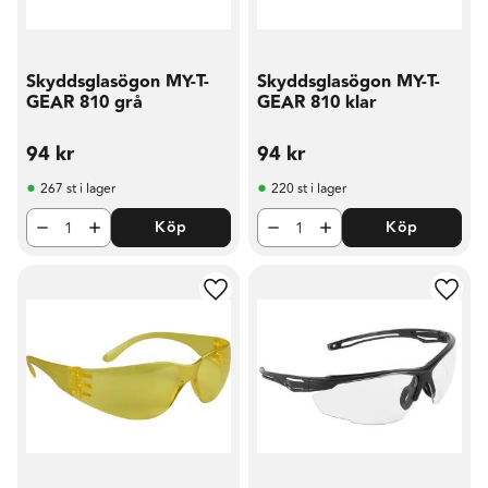
Skyddsglasögon MY-T-
Skyddsglasögon MY-T-
GEAR 810 grå
GEAR 810 klar
94
kr
94
kr
267 st i lager
220 st i lager
Köp
Köp
Lägg till i favoriter
Lägg t