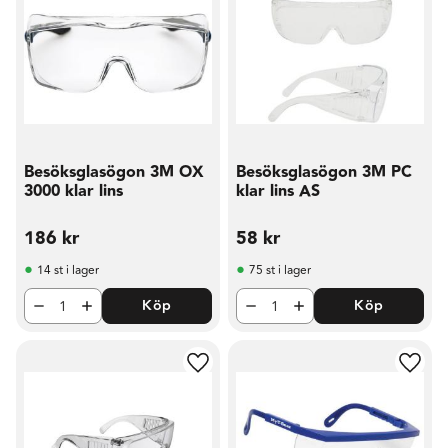
Besöksglasögon 3M OX
Besöksglasögon 3M PC
3000 klar lins
klar lins AS
186
kr
58
kr
14 st i lager
75 st i lager
Köp
Köp
Lägg till i favoriter
Lägg t