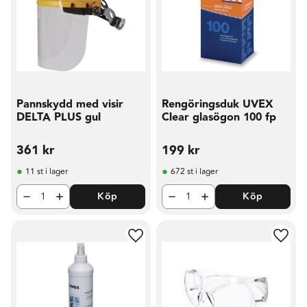
Pannskydd med visir
Rengöringsduk UVEX
DELTA PLUS gul
Clear glasögon 100 fp
361
kr
199
kr
11 st i lager
672 st i lager
Köp
Köp
Lägg till i favoriter
Lägg t