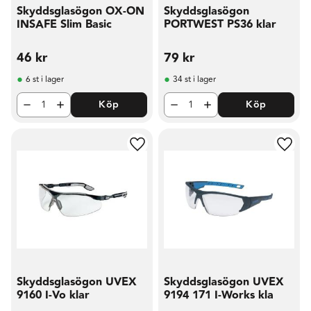
Skyddsglasögon OX-ON
Skyddsglasögon
INSAFE Slim Basic
PORTWEST PS36 klar
46
kr
79
kr
6 st i lager
34 st i lager
Köp
Köp
Lägg till i favoriter
Lägg t
Skyddsglasögon UVEX
Skyddsglasögon UVEX
9160 I-Vo klar
9194 171 I-Works kla