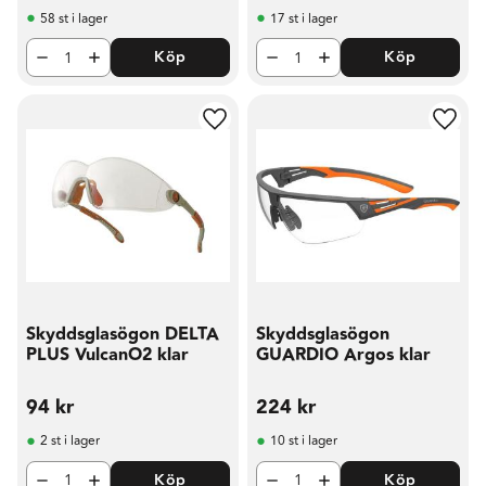
58 st i lager
17 st i lager
Köp
Köp
Lägg till i favoriter
Lägg t
Skyddsglasögon DELTA
Skyddsglasögon
PLUS VulcanO2 klar
GUARDIO Argos klar
94
kr
224
kr
2 st i lager
10 st i lager
Köp
Köp