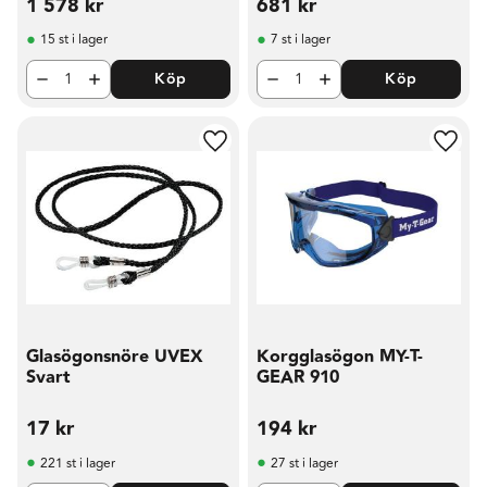
1 578
kr
681
kr
15 st i lager
7 st i lager
Köp
Köp
Lägg till i favoriter
Lägg t
Glasögonsnöre UVEX
Korgglasögon MY-T-
Svart
GEAR 910
17
kr
194
kr
221 st i lager
27 st i lager