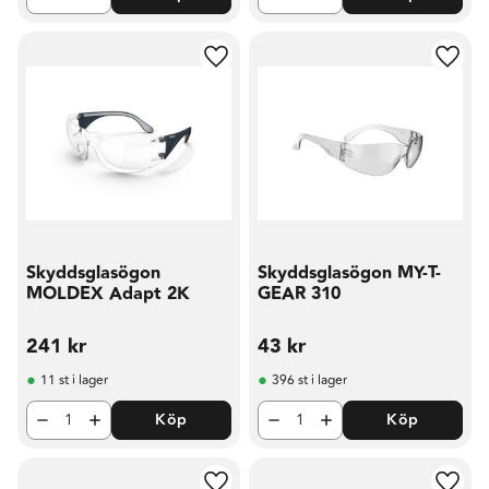
Lägg till i favoriter
Lägg t
Skyddsglasögon
Skyddsglasögon MY-T-
MOLDEX Adapt 2K
GEAR 310
241
kr
43
kr
11 st i lager
396 st i lager
Köp
Köp