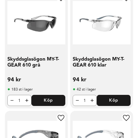
Lägg till i favoriter
Lägg t
Skyddsglasögon MY-T-
Skyddsglasögon MY-T-
GEAR 610 grå
GEAR 610 klar
94
kr
94
kr
183 st i lager
42 st i lager
Köp
Köp
Lägg till i favoriter
Lägg t