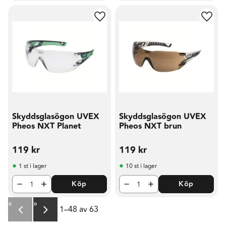
Lägg till i favoriter
Lägg t
Skyddsglasögon UVEX
Skyddsglasögon UVEX
Pheos NXT Planet
Pheos NXT brun
119
kr
119
kr
1 st i lager
10 st i lager
Köp
Köp
«
»
1–
48
av
63