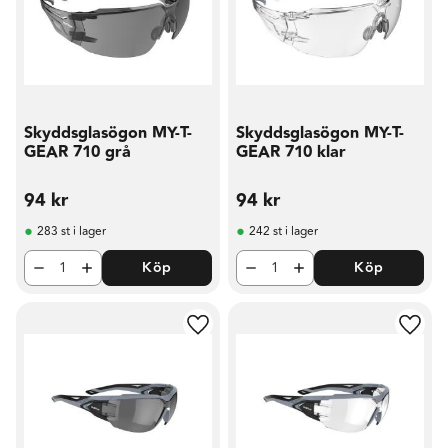
Skyddsglasögon MY-T-
Skyddsglasögon MY-T-
GEAR 710 grå
GEAR 710 klar
94
kr
94
kr
283 st i lager
242 st i lager
Köp
Köp
Lägg till i favoriter
Lägg t