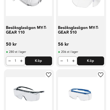
Besöksglasögon MY-T-
Besöksglasögon MY-T-
GEAR 110
GEAR 510
50
kr
56
kr
280 st i lager
206 st i lager
Köp
Köp
Lägg till i favoriter
Lägg t