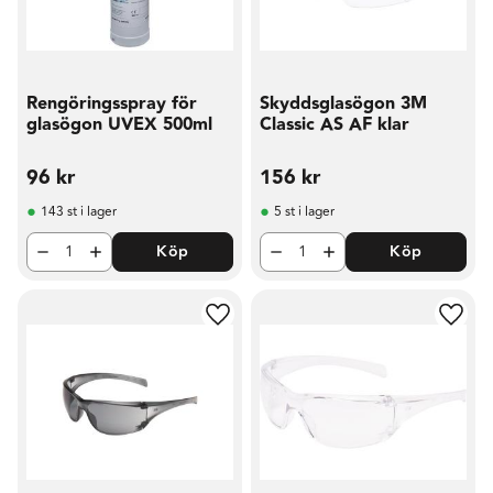
Rengöringsspray för
Skyddsglasögon 3M
glasögon UVEX 500ml
Classic AS AF klar
96
kr
156
kr
143 st i lager
5 st i lager
Köp
Köp
Lägg till i favoriter
Lägg t