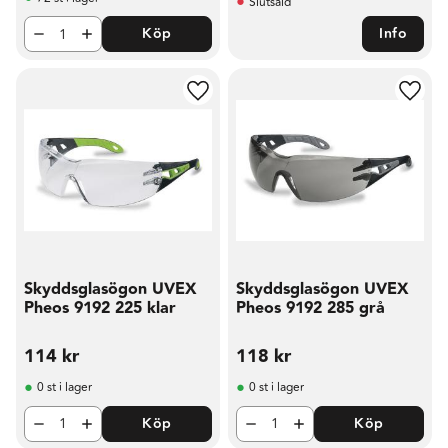
Slutsåld
Köp
Info
Lägg till i favoriter
Lägg t
Skyddsglasögon UVEX
Skyddsglasögon UVEX
Pheos 9192 225 klar
Pheos 9192 285 grå
114
kr
118
kr
0 st i lager
0 st i lager
Köp
Köp