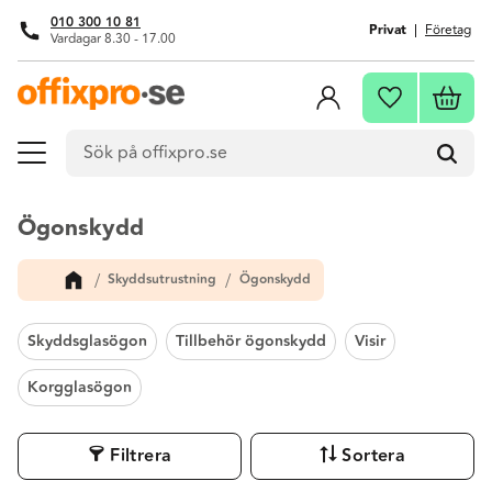
010 300 10 81
Privat
Företag
Vardagar 8.30 - 17.00
Meny
Kundva
Favoriter
Ögonskydd
Skyddsutrustning
Ögonskydd
Skyddsglasögon
Tillbehör ögonskydd
Visir
Korgglasögon
Filtrera
Sortera