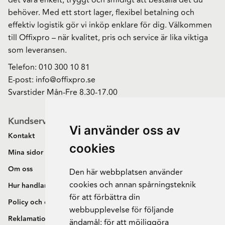
behöver. Med ett stort lager, flexibel betalning och
effektiv logistik gör vi inköp enklare för dig. Välkommen
till Offixpro – när kvalitet, pris och service är lika viktiga
som leveransen.
Telefon:
010 300 10 81
E-post:
info@offixpro.se
Svarstider Mån-Fre 8.30-17.00
Kundservice
Vi använder oss av
Kontakt
cookies
Mina sidor
Om oss
Den här webbplatsen använder
cookies och annan spårningsteknik
Hur handlar jag?
för att förbättra din
Policy och cookies
webbupplevelse för följande
Reklamation och retur
ändamål:
för att möjliggöra