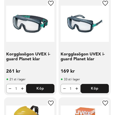
Lägg till i favoriter
Lägg t
Korgglasögon UVEX i-
Korgglasögon UVEX i-
guard Planet klar
guard Planet klar
261
kr
169
kr
21 st i lager
33 st i lager
Köp
Köp
Lägg till i favoriter
Lägg t