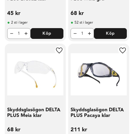
45
kr
68
kr
2 st i lager
52 st i lager
Köp
Köp
Lägg till i favoriter
Lägg t
Skyddsglasögon DELTA
Skyddsglasögon DELTA
PLUS Meia klar
PLUS Pacaya klar
68
kr
211
kr