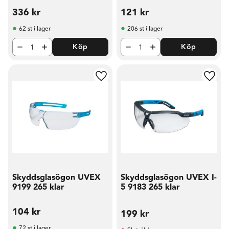
336
kr
121
kr
62 st i lager
206 st i lager
Köp
Köp
Lägg till i favoriter
Lägg t
Skyddsglasögon UVEX
Skyddsglasögon UVEX I-
9199 265 klar
5 9183 265 klar
104
kr
199
kr
72 st i lager