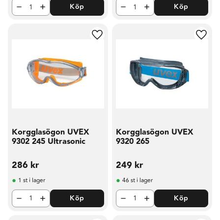
Köp
Köp
Lägg till i favoriter
Lägg t
Korgglasögon UVEX
Korgglasögon UVEX
9302 245 Ultrasonic
9320 265
286
kr
249
kr
1 st i lager
46 st i lager
Köp
Köp