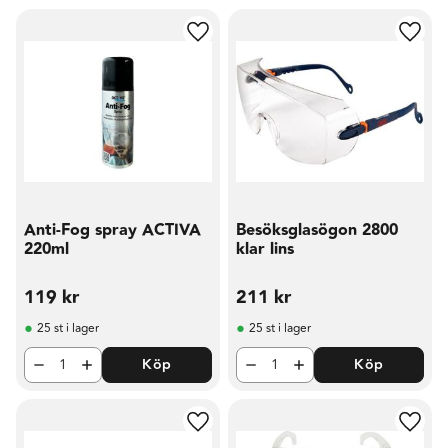
Lägg till i favoriter
Lägg t
Anti-Fog spray ACTIVA
Besöksglasögon 2800
220ml
klar lins
119
kr
211
kr
25 st i lager
25 st i lager
Köp
Köp
Lägg till i favoriter
Lägg t