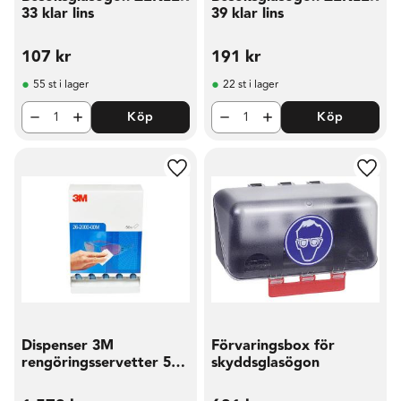
33 klar lins
39 klar lins
107
kr
191
kr
55 st i lager
22 st i lager
Köp
Köp
Lägg till i favoriter
Lägg t
Dispenser 3M
Förvaringsbox för
rengöringsservetter 500
skyddsglasögon
fp