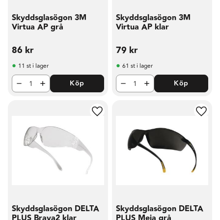
Skyddsglasögon 3M
Skyddsglasögon 3M
Virtua AP grå
Virtua AP klar
86
kr
79
kr
11 st i lager
61 st i lager
Köp
Köp
Lägg till i favoriter
Lägg t
Skyddsglasögon DELTA
Skyddsglasögon DELTA
PLUS Brava2 klar
PLUS Meia grå