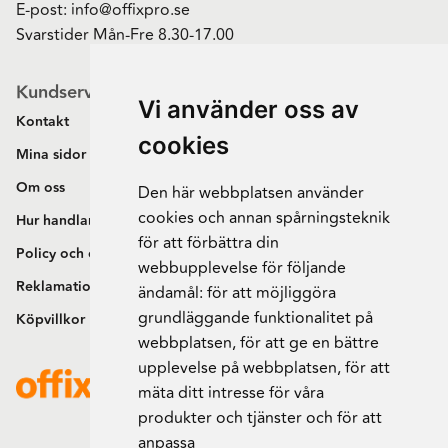
E-post:
info@offixpro.se
Svarstider Mån-Fre 8.30-17.00
Kundservice
Vi använder oss av
Kontakt
cookies
Mina sidor
Om oss
Den här webbplatsen använder
cookies och annan spårningsteknik
Hur handlar jag?
för att förbättra din
Policy och cookies
webbupplevelse för följande
Reklamation och retur
ändamål:
för att möjliggöra
grundläggande funktionalitet på
Köpvillkor
webbplatsen
,
för att ge en bättre
upplevelse på webbplatsen
,
för att
mäta ditt intresse för våra
produkter och tjänster och för att
anpassa