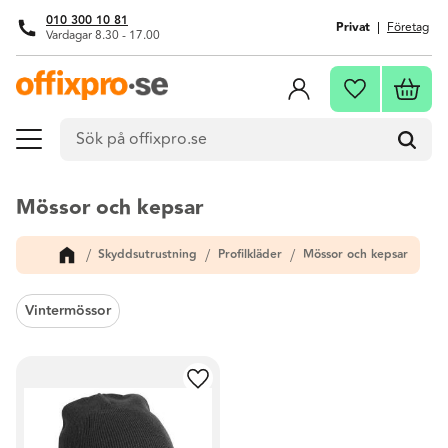
010 300 10 81
Privat
Företag
Vardagar 8.30 - 17.00
Meny
Kundva
Favoriter
Mössor och kepsar
Skyddsutrustning
Profilkläder
Mössor och kepsar
Vintermössor
Lägg till i favoriter