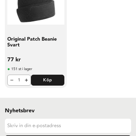
Original Patch Beanie
Svart
77
kr
151 st i lager
Köp
Nyhetsbrev