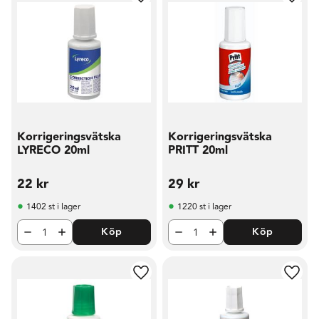
Lägg till i favoriter
Lägg t
Korrigeringsvätska
Korrigeringsvätska
LYRECO 20ml
PRITT 20ml
22
kr
29
kr
1402 st i lager
1220 st i lager
Köp
Köp
Lägg till i favoriter
Lägg t