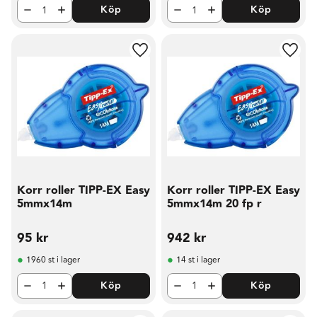
Köp
Köp
Lägg till i favoriter
Lägg t
Korr roller TIPP-EX Easy
Korr roller TIPP-EX Easy
5mmx14m
5mmx14m 20 fp r
95
kr
942
kr
1960 st i lager
14 st i lager
Köp
Köp