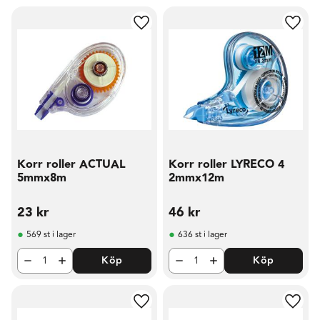
Lägg till i favoriter
Lägg t
Korr roller ACTUAL
Korr roller LYRECO 4
5mmx8m
2mmx12m
23
kr
46
kr
569 st i lager
636 st i lager
Köp
Köp
Lägg till i favoriter
Lägg t