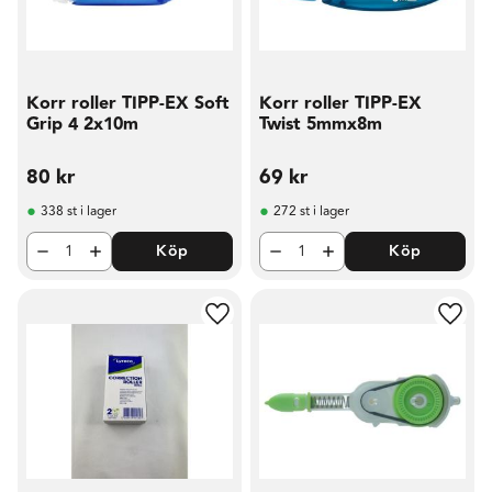
Korr roller TIPP-EX Soft
Korr roller TIPP-EX
Grip 4 2x10m
Twist 5mmx8m
80
kr
69
kr
338 st i lager
272 st i lager
Köp
Köp
Lägg till i favoriter
Lägg t