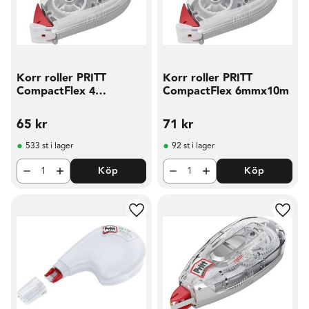
Korr roller PRITT
Korr roller PRITT
CompactFlex 4
CompactFlex 6mmx10m
2mmx10m
65
kr
71
kr
533 st i lager
92 st i lager
Köp
Köp
Lägg till i favoriter
Lägg t