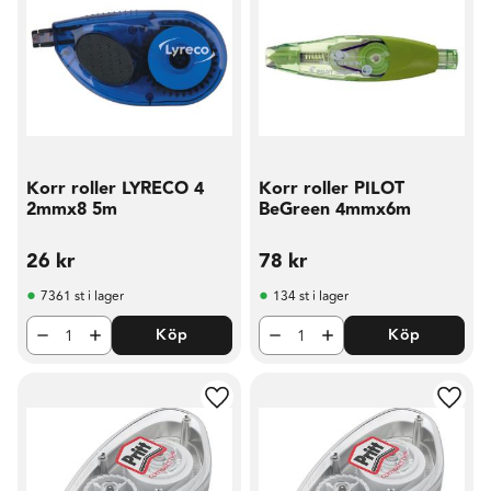
Korr roller LYRECO 4
Korr roller PILOT
2mmx8 5m
BeGreen 4mmx6m
26
kr
78
kr
7361 st i lager
134 st i lager
Köp
Köp
Lägg till i favoriter
Lägg t