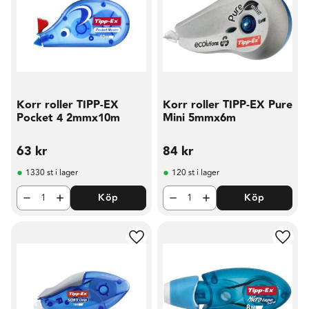
Korr roller TIPP-EX
Korr roller TIPP-EX Pure
Pocket 4 2mmx10m
Mini 5mmx6m
63
kr
84
kr
1330 st i lager
120 st i lager
Köp
Köp
Lägg till i favoriter
Lägg t