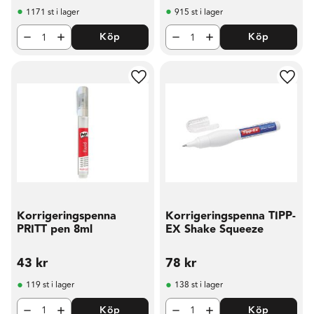
1171 st i lager
915 st i lager
Köp
Köp
Lägg till i favoriter
Lägg t
Korrigeringspenna
Korrigeringspenna TIPP-
PRITT pen 8ml
EX Shake Squeeze
43
kr
78
kr
119 st i lager
138 st i lager
Köp
Köp