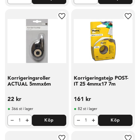
Lägg till i favoriter
Lägg t
Korrigeringsroller
Korrigeringstejp POST-
ACTUAL 5mmx6m
IT 25 4mmx17 7m
22
kr
161
kr
366 st i lager
82 st i lager
Köp
Köp