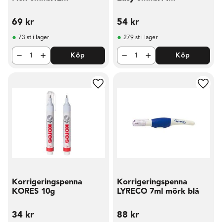
69
kr
54
kr
73 st i lager
279 st i lager
Köp
Köp
Lägg till i favoriter
Lägg t
Korrigeringspenna
Korrigeringspenna
KORES 10g
LYRECO 7ml mörk blå
34
kr
88
kr