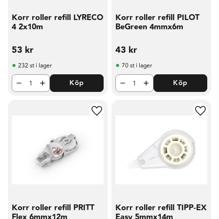
Korr roller refill LYRECO
Korr roller refill PILOT
4 2x10m
BeGreen 4mmx6m
53
kr
43
kr
232 st i lager
70 st i lager
Köp
Köp
Lägg till i favoriter
Lägg t
Korr roller refill PRITT
Korr roller refill TIPP-EX
Flex 6mmx12m
Easy 5mmx14m