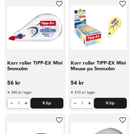
Lägg till i favoriter
Lägg t
Korr roller TIPP-EX Mini
Korr roller TIPP-EX Mini
5mmx6m
Mouse pa 5mmx6m
56
kr
54
kr
340 st i lager
310 st i lager
Köp
Köp
Lägg till i favoriter
Lägg t