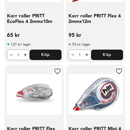
Korr roller PRITT
Korr roller PRITT Flex 4
EcoFlex 4 2mmx10m
2mmx12m
65
kr
95
kr
127 st i lager
93 st i lager
Köp
Köp
Lägg till i favoriter
Lägg t
Korr roller PRITT Flex
Korr roller PRITT Mini 4