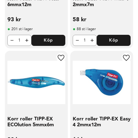
6mmx12m
2mmx7m
93
kr
58
kr
201 st i lager
88 st i lager
Köp
Köp
Lägg till i favoriter
Lägg t
Korr roller TIPP-EX
Korr roller TIPP-EX Easy
ECOlution 5mmx6m
4 2mmx12m