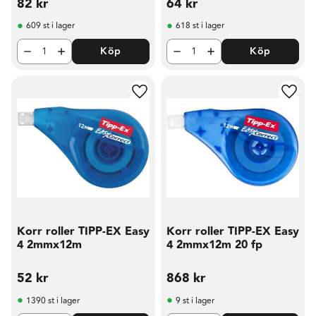
82
kr
64
kr
609 st i lager
618 st i lager
Köp
Köp
Lägg till i favoriter
Lägg t
Korr roller TIPP-EX Easy
Korr roller TIPP-EX Easy
4 2mmx12m
4 2mmx12m 20 fp
52
kr
868
kr
1390 st i lager
9 st i lager