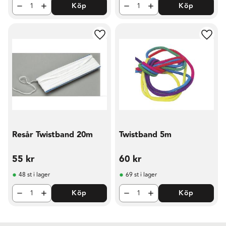
Köp
Köp
Lägg till i favoriter
Lägg t
Resår Twistband 20m
Twistband 5m
55
kr
60
kr
48 st i lager
69 st i lager
Köp
Köp