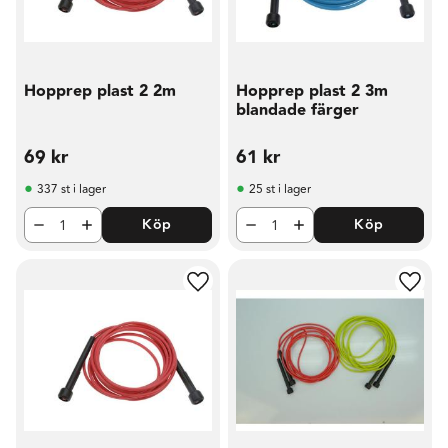
Hopprep plast 2 2m
Hopprep plast 2 3m
blandade färger
69
kr
61
kr
337 st i lager
25 st i lager
Köp
Köp
Lägg till i favoriter
Lägg t