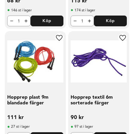
68
kr
115
kr
146 st i lager
174 st i lager
Köp
Köp
Lägg till i favoriter
Lägg t
Hopprep plast 9m
Hopprep textil 6m
blandade färger
sorterade färger
111
kr
90
kr
27 st i lager
97 st i lager