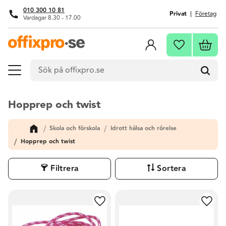
010 300 10 81
Privat
Företag
Vardagar 8.30 - 17.00
Meny
Kundva
Favoriter
Hopprep och twist
Skola och förskola
Idrott hälsa och rörelse
Hopprep och twist
Filtrera
Sortera
Lägg till i favoriter
Lägg t