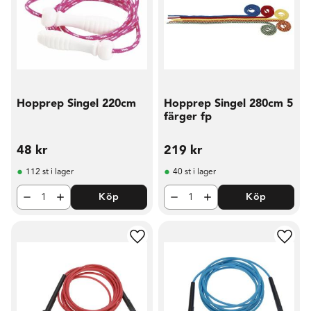
Hopprep Singel 220cm
Hopprep Singel 280cm 5
färger fp
48
kr
219
kr
112 st i lager
40 st i lager
Köp
Köp
Lägg till i favoriter
Lägg t