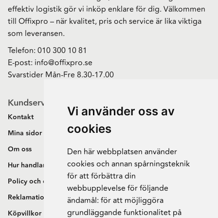
effektiv logistik gör vi inköp enklare för dig. Välkommen
till Offixpro – när kvalitet, pris och service är lika viktiga
som leveransen.
Telefon:
010 300 10 81
E-post:
info@offixpro.se
Svarstider Mån-Fre 8.30-17.00
Kundservice
Vi använder oss av
Kontakt
cookies
Mina sidor
Om oss
Den här webbplatsen använder
cookies och annan spårningsteknik
Hur handlar jag?
för att förbättra din
Policy och cookies
webbupplevelse för följande
Reklamation och retur
ändamål:
för att möjliggöra
grundläggande funktionalitet på
Köpvillkor