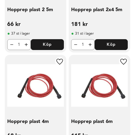
Hopprep plast 2 5m
Hopprep plast 2x4 5m
66
kr
181
kr
37 st i lager
31 st i lager
Köp
Köp
Lägg till i favoriter
Lägg t
Hopprep plast 4m
Hopprep plast 6m