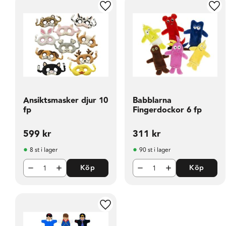
Lägg till i favoriter
Läg
Ansiktsmasker djur 10
Babblarna
fp
Fingerdockor 6 fp
599
kr
311
kr
8 st i lager
90 st i lager
Köp
Köp
Lägg till i favoriter