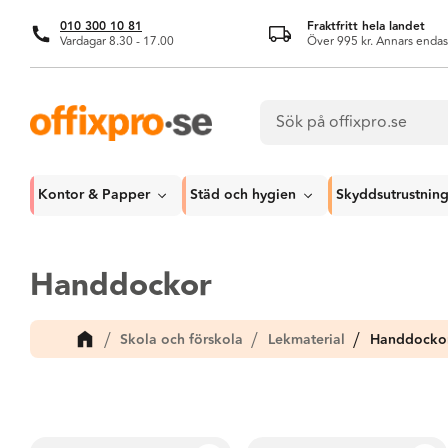
010 300 10 81
Fraktfritt hela landet
Vardagar 8.30 - 17.00
Över 995 kr. Annars endas
Kontor & Papper
Städ och hygien
Skyddsutrustnin
Handdockor
Skola och förskola
Lekmaterial
Handdocko