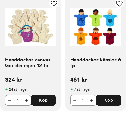
ill i favoriter
Lägg till i favoriter
Lägg til
Handdockor canvas
Handdockor känslor 6
Gör din egen 12 fp
fp
324
kr
461
kr
24 st i lager
7 st i lager
Köp
Köp