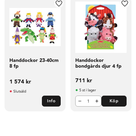
g till i favoriter
Lägg till i favoriter
Lägg t
Handdockor 23-40cm
Handdockor
8 fp
bondgårds djur 4 fp
711
kr
1 574
kr
5 st i lager
Slutsåld
Info
Köp