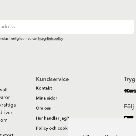
ndlas i enlighet med vår
integritetspolicy
.
Kundservice
Tryg
Kontakt
valt
varor
Mina sidor
kraftiga
Följ
Om oss
driver
Hur handlar jag?
 som
h
Policy och cookies
t stort