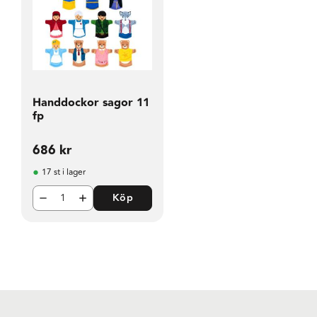
Handdockor sagor 11
fp
686
kr
17 st i lager
Köp