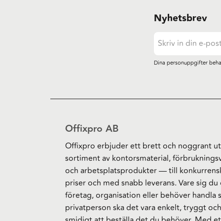
Nyhetsbrev
Dina personuppgifter beha
Offixpro AB
Offixpro erbjuder ett brett och noggrant ut
sortiment av kontorsmaterial, förbruknings
och arbetsplatsprodukter — till konkurrens
priser och med snabb leverans. Vare sig du 
företag, organisation eller behöver handla
privatperson ska det vara enkelt, tryggt oc
smidigt att beställa det du behöver. Med et