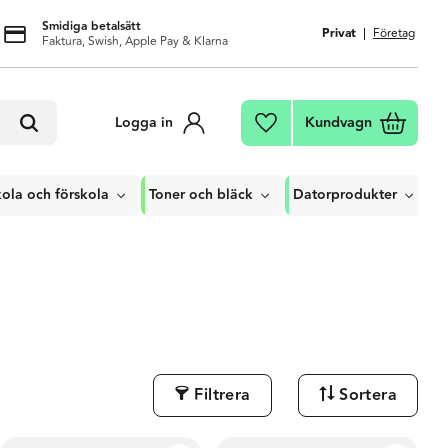
Smidiga betalsätt
Privat
Företag
Faktura, Swish, Apple Pay & Klarna
Kundvagn
Logga in
Favoriter
ola och förskola
Toner och bläck
Datorprodukter
Filtrera
Sortera