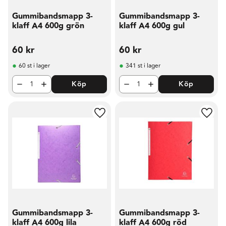
Gummibandsmapp 3-
Gummibandsmapp 3-
klaff A4 600g grön
klaff A4 600g gul
60
kr
60
kr
60 st i lager
341 st i lager
Köp
Köp
Lägg till i favoriter
Lägg t
Gummibandsmapp 3-
Gummibandsmapp 3-
klaff A4 600g lila
klaff A4 600g röd