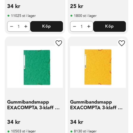
34
kr
25
kr
11025 st i lager
1800 st i lager
Köp
Köp
Lägg till i favoriter
Lägg t
Gummibandsmapp
Gummibandsmapp
EXACOMPTA 3-klaff A4
EXACOMPTA 3-klaff A4
grön
gul
34
kr
34
kr
10503 st i lager
8130 st i lager