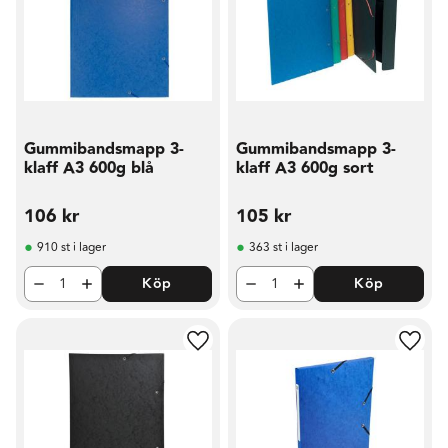
Gummibandsmapp 3-
Gummibandsmapp 3-
klaff A3 600g blå
klaff A3 600g sort
106
kr
105
kr
910 st i lager
363 st i lager
Köp
Köp
Lägg till i favoriter
Lägg t