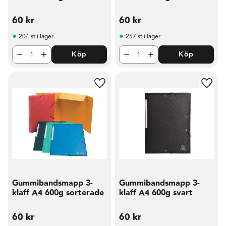
60
kr
60
kr
204 st i lager
257 st i lager
Köp
Köp
Lägg till i favoriter
Lägg t
Gummibandsmapp 3-
Gummibandsmapp 3-
klaff A4 600g sorterade
klaff A4 600g svart
60
kr
60
kr