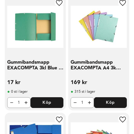
Lägg till i favoriter
Lägg t
Gummibandsmapp
Gummibandsmapp
EXACOMPTA 3kl Blue A
EXACOMPTA A4 3k
grö
past 5 fp
17
kr
169
kr
0 st i lager
315 st i lager
Köp
Köp
Lägg till i favoriter
Lägg t