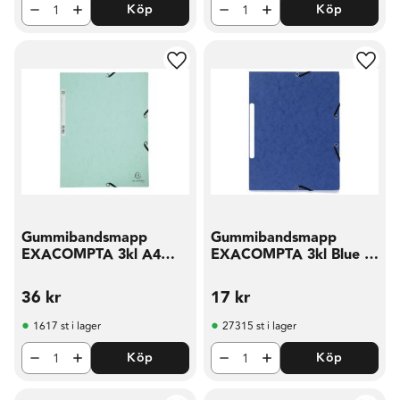
Köp
Köp
Lägg till i favoriter
Lägg t
Gummibandsmapp
Gummibandsmapp
EXACOMPTA 3kl A4
EXACOMPTA 3kl Blue A
mintgrön
blå
36
kr
17
kr
1617 st i lager
27315 st i lager
Köp
Köp