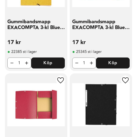
Gummibandsmapp
Gummibandsmapp
EXACOMPTA 3-kl Blue
EXACOMPTA 3-kl Blue
A gu
A or
17
kr
17
kr
22385 st i lager
25345 st i lager
Köp
Köp
Lägg till i favoriter
Lägg t