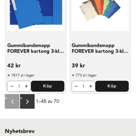
Gummibandsmapp
Gummibandsmapp
FOREVER kartong 3-kl
FOREVER kartong 3-kl
blå
sort
42
kr
39
kr
1817 st i lager
773 st i lager
Köp
Köp
«
»
1–
48
av
70
Nyhetsbrev