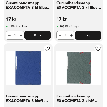
Gummibandsmapp
Gummibandsmapp
EXACOMPTA 3-kl Blue
EXACOMPTA 3-kl Blue
A rö
A sv
17
kr
17
kr
13541 st i lager
29985 st i lager
Köp
Köp
Lägg till i favoriter
Lägg t
Gummibandsmapp
Gummibandsmapp
EXACOMPTA 3-klaff A4
EXACOMPTA 3-klaff A4
blå
grå