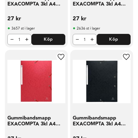
EXACOMPTA 3kl A4
EXACOMPTA 3kl A4
425g grö
425g gul
27
kr
27
kr
3657 st i lager
2636 st i lager
Köp
Köp
Lägg till i favoriter
Lägg t
Gummibandsmapp
Gummibandsmapp
EXACOMPTA 3kl A4
EXACOMPTA 3kl A4
425g röd
425g sva