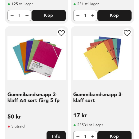
125 st i lager
231 st i lager
Köp
Köp
Lägg till i favoriter
Lägg t
Gummibandsmapp 3-
Gummibandsmapp 3-
klaff A4 sort färg 5 fp
klaff sort
17
kr
50
kr
23531 st i lager
Slutsåld
Info
Köp