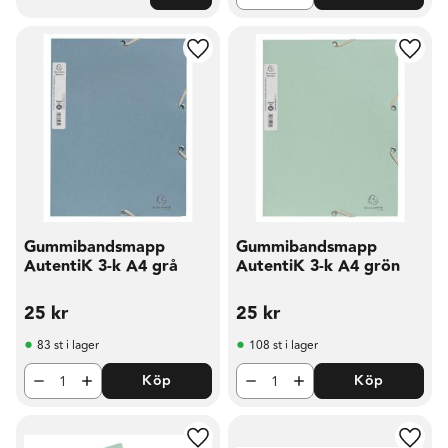
Lägg till i favoriter
Lägg t
Gummibandsmapp
Gummibandsmapp
AutentiK 3-k A4 grå
AutentiK 3-k A4 grön
25
kr
25
kr
83 st i lager
108 st i lager
Köp
Köp
Lägg till i favoriter
Lägg t