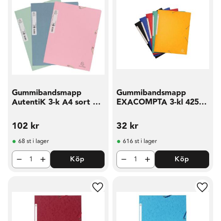
Gummibandsmapp
Gummibandsmapp
AutentiK 3-k A4 sort 6
EXACOMPTA 3-kl 425g
fp
sort
102
kr
32
kr
68 st i lager
616 st i lager
Köp
Köp
Lägg till i favoriter
Lägg t