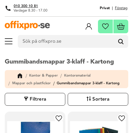
010 300 10 81
Privat
Företag
Vardagar 8.30 - 17.00
Meny
Kundva
Favoriter
Gummibandsmappar 3-klaff - Kartong
Kontor & Papper
Kontorsmaterial
Mappar och plastfickor
Gummibandsmappar 3-klaff - Kartong
Filtrera
Sortera
Lägg till i favoriter
Lägg t