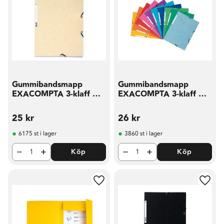
Gummibandsmapp
Gummibandsmapp
EXACOMPTA 3-klaff A4
EXACOMPTA 3-klaff A4
sand
sort
25
kr
26
kr
6175 st i lager
3860 st i lager
Köp
Köp
Lägg till i favoriter
Lägg t