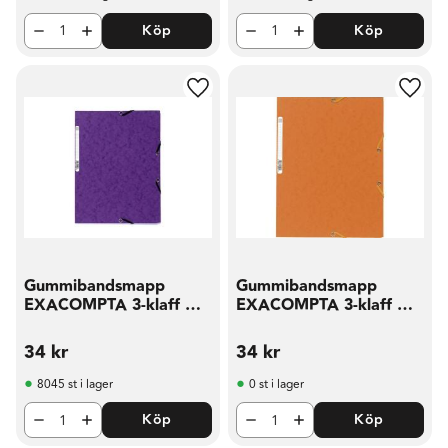
Köp
Köp
Lägg till i favoriter
Lägg t
Gummibandsmapp
Gummibandsmapp
EXACOMPTA 3-klaff A4
EXACOMPTA 3-klaff A4
lila
oran
34
kr
34
kr
8045 st i lager
0 st i lager
Köp
Köp