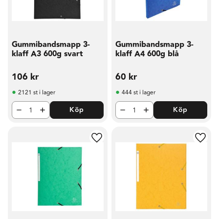
Gummibandsmapp 3-
Gummibandsmapp 3-
klaff A3 600g svart
klaff A4 600g blå
106
kr
60
kr
2121 st i lager
444 st i lager
Köp
Köp
Lägg till i favoriter
Lägg t