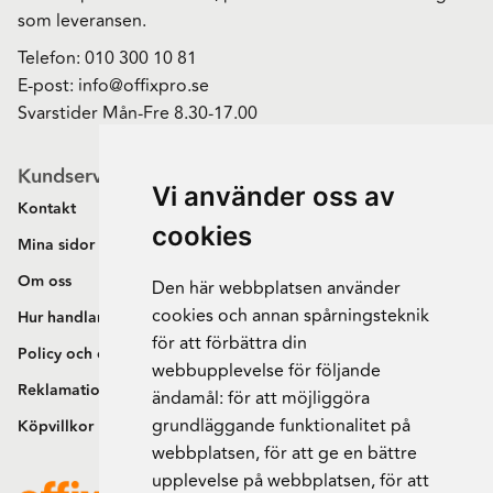
som leveransen.
Telefon:
010 300 10 81
E-post:
info@offixpro.se
Svarstider Mån-Fre 8.30-17.00
Kundservice
Vi använder oss av
Kontakt
cookies
Mina sidor
Om oss
Den här webbplatsen använder
cookies och annan spårningsteknik
Hur handlar jag?
för att förbättra din
Policy och cookies
webbupplevelse för följande
Reklamation och retur
ändamål:
för att möjliggöra
grundläggande funktionalitet på
Köpvillkor
webbplatsen
,
för att ge en bättre
upplevelse på webbplatsen
,
för att