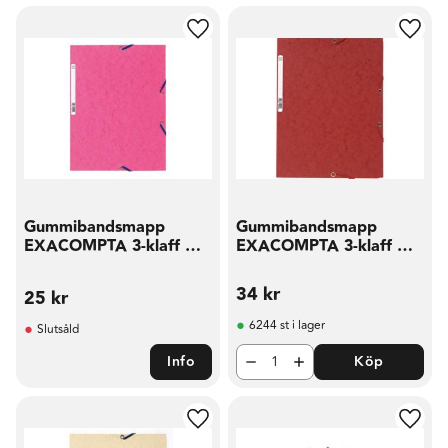
Lägg till i favoriter
Lägg t
Gummibandsmapp
Gummibandsmapp
EXACOMPTA 3-klaff A4
EXACOMPTA 3-klaff A4
rosa
röd
34
kr
25
kr
6244 st i lager
Slutsåld
Info
Köp
Lägg till i favoriter
Lägg t