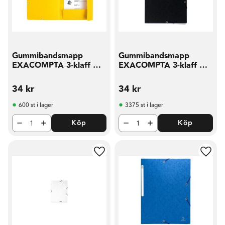
Gummibandsmapp
Gummibandsmapp
EXACOMPTA 3-klaff A4
EXACOMPTA 3-klaff A4
sort
sv
34
kr
34
kr
600 st i lager
3375 st i lager
Köp
Köp
Lägg till i favoriter
Lägg t