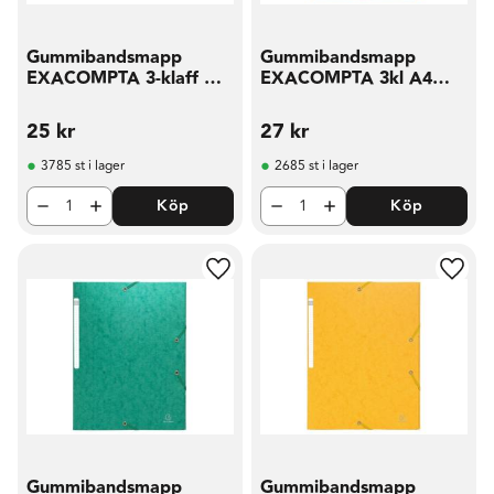
Gummibandsmapp
Gummibandsmapp
EXACOMPTA 3-klaff A4
EXACOMPTA 3kl A4
vit
425g blå
25
kr
27
kr
3785 st i lager
2685 st i lager
Köp
Köp
Lägg till i favoriter
Lägg t
Gummibandsmapp
Gummibandsmapp