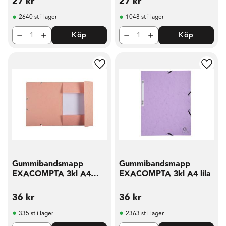
27
kr
27
kr
2640 st i lager
1048 st i lager
Köp
Köp
Lägg till i favoriter
Lägg t
Gummibandsmapp
Gummibandsmapp
EXACOMPTA 3kl A4
EXACOMPTA 3kl A4 lila
aprikos
36
kr
36
kr
335 st i lager
2363 st i lager