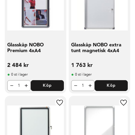
Glasskåp NOBO
Glasskåp NOBO extra
Premium 4xA4
tunt magnetisk 4xA4
2 484
kr
1 763
kr
0 st i lager
0 st i lager
Köp
Köp
Lägg till i favoriter
Lägg t