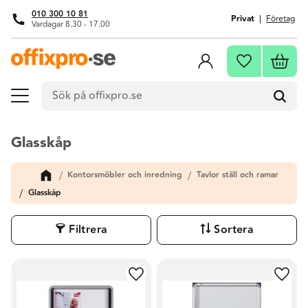
010 300 10 81
Privat
Företag
Vardagar 8.30 - 17.00
Meny
Kundva
Favoriter
Glasskåp
Kontorsmöbler och inredning
Tavlor ställ och ramar
Glasskåp
Filtrera
Sortera
Lägg till i favoriter
Lägg t