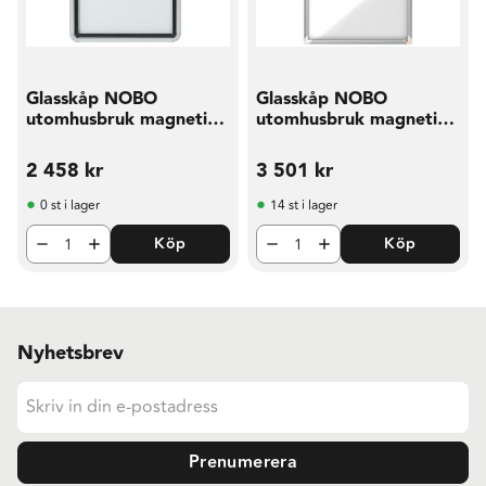
Glasskåp NOBO
Glasskåp NOBO
utomhusbruk magnetisk
utomhusbruk magnetisk
4xA4
9xA4
2 458
kr
3 501
kr
0 st i lager
14 st i lager
Köp
Köp
Nyhetsbrev
Prenumerera