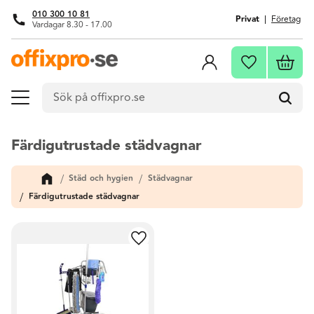
010 300 10 81
Privat
Företag
Vardagar 8.30 - 17.00
Meny
Kundva
Favoriter
Färdigutrustade städvagnar
Städ och hygien
Städvagnar
Färdigutrustade städvagnar
Lägg till i favoriter