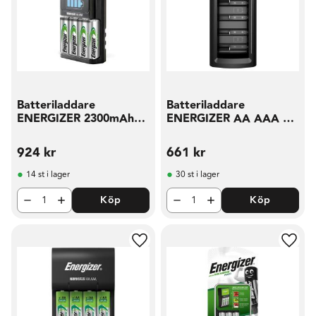
Batteriladdare
Batteriladdare
ENERGIZER 2300mAh
ENERGIZER AA AAA C
AA AAA
D E
924
kr
661
kr
14 st i lager
30 st i lager
Köp
Köp
Lägg till i favoriter
Lägg t