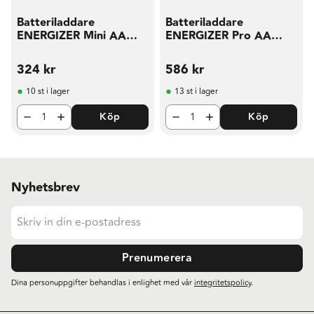
Batteriladdare
Batteriladdare
ENERGIZER Mini AA
ENERGIZER Pro AA
AAA
AAA
324
kr
586
kr
10 st i lager
13 st i lager
Köp
Köp
Nyhetsbrev
Prenumerera
Dina personuppgifter behandlas i enlighet med vår
integritetspolicy
.