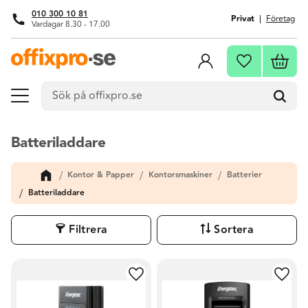
010 300 10 81
Privat
Företag
Vardagar 8.30 - 17.00
Meny
Kundva
Favoriter
Batteriladdare
Kontor & Papper
Kontorsmaskiner
Batterier
Batteriladdare
Filtrera
Sortera
Lägg till i favoriter
Lägg t