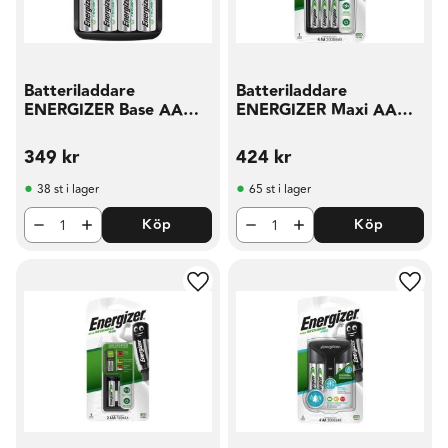
Batteriladdare
Batteriladdare
ENERGIZER Base AA
ENERGIZER Maxi AA
AAA
AAA
349
kr
424
kr
38 st i lager
65 st i lager
Köp
Köp
Lägg till i favoriter
Lägg t