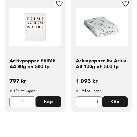
g till i favoriter
Lägg till i favoriter
Lägg t
Arkivpapper PRIME
Arkivpapper Sv Arkiv
A4 80g oh 500 fp
A4 100g oh 500 fp
797
kr
1 093
kr
194 st i lager
194 st i lager
Köp
Köp