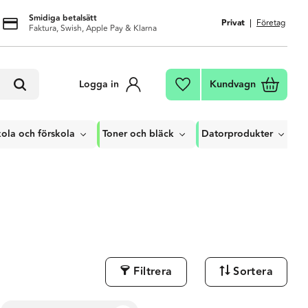
Smidiga betalsätt
Privat
Företag
Faktura, Swish, Apple Pay & Klarna
Kundvagn
Logga in
Favoriter
ola och förskola
Toner och bläck
Datorprodukter
Filtrera
Sortera