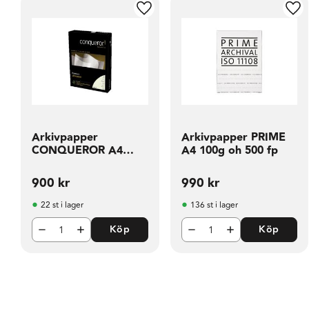
Lägg till i favoriter
Läg
Arkivpapper
Arkivpapper PRIME
CONQUEROR A4
A4 100g oh 500 fp
100g 500 fp
900
kr
990
kr
22 st i lager
136 st i lager
Köp
Köp