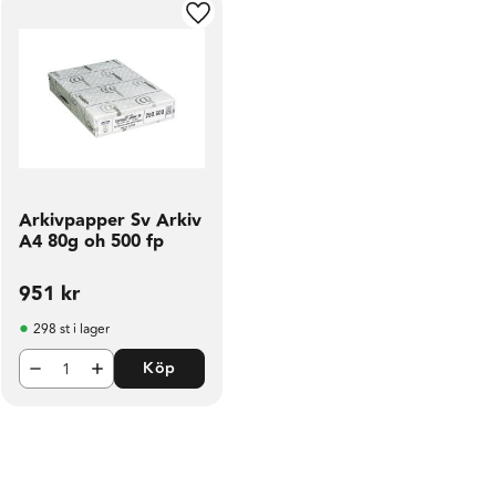
ill i favoriter
Lägg till i favoriter
Arkivpapper Sv Arkiv
A4 80g oh 500 fp
951
kr
298 st i lager
Köp