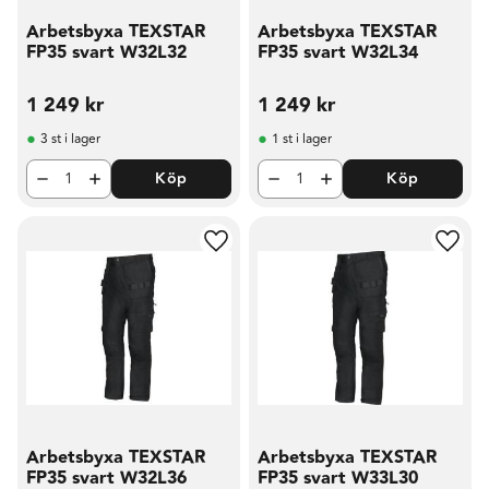
Arbetsbyxa TEXSTAR
Arbetsbyxa TEXSTAR
FP35 svart W32L32
FP35 svart W32L34
1 249
kr
1 249
kr
3 st i lager
1 st i lager
Köp
Köp
Lägg till i favoriter
Lägg t
Arbetsbyxa TEXSTAR
Arbetsbyxa TEXSTAR
FP35 svart W32L36
FP35 svart W33L30