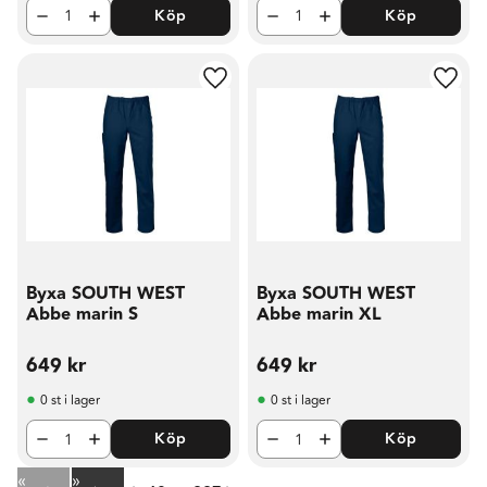
Köp
Köp
Lägg till i favoriter
Lägg t
Byxa SOUTH WEST
Byxa SOUTH WEST
Abbe marin S
Abbe marin XL
649
kr
649
kr
0 st i lager
0 st i lager
Köp
Köp
«
»