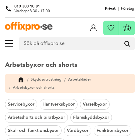
010 300 10 81
Privat
Företag
Vardagar 8.30 - 17.00
Meny
Kundva
Favoriter
Arbetsbyxor och shorts
Skyddsutrustning
Arbetskläder
Arbetsbyxor och shorts
Servicebyxor
Hantverksbyxor
Varselbyxor
Arbetsshorts och piratbyxor
Flamskyddsbyxor
Skal- och funktionsbyxor
Vårdbyxor
Funktionsbyxor