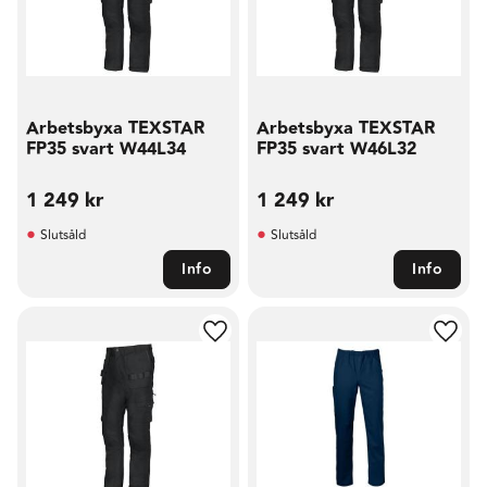
Arbetsbyxa TEXSTAR
Arbetsbyxa TEXSTAR
FP35 svart W44L34
FP35 svart W46L32
1 249
kr
1 249
kr
Slutsåld
Slutsåld
Info
Info
Lägg till i favoriter
Lägg t