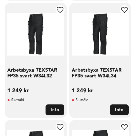
Lägg till i favoriter
Lägg t
Arbetsbyxa TEXSTAR
Arbetsbyxa TEXSTAR
FP35 svart W34L32
FP35 svart W34L34
1 249
kr
1 249
kr
Slutsåld
Slutsåld
Info
Info
Lägg till i favoriter
Lägg t