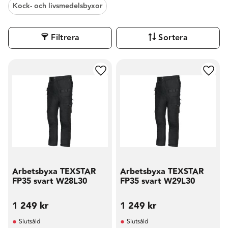
Kock- och livsmedelsbyxor
Filtrera
Sortera
Lägg till i favoriter
Lägg t
Arbetsbyxa TEXSTAR
Arbetsbyxa TEXSTAR
FP35 svart W28L30
FP35 svart W29L30
1 249
kr
1 249
kr
Slutsåld
Slutsåld