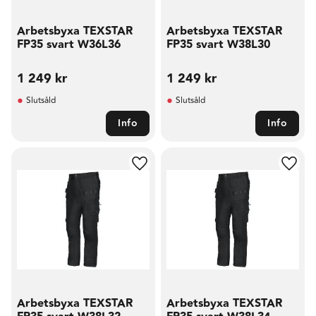
Arbetsbyxa TEXSTAR
Arbetsbyxa TEXSTAR
FP35 svart W36L36
FP35 svart W38L30
1 249
kr
1 249
kr
Slutsåld
Slutsåld
Info
Info
Lägg till i favoriter
Lägg t
Arbetsbyxa TEXSTAR
Arbetsbyxa TEXSTAR