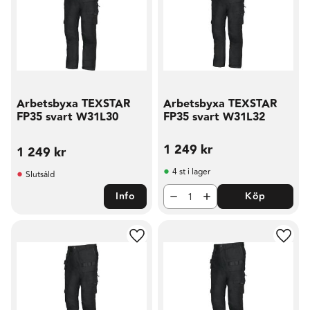
Arbetsbyxa TEXSTAR
Arbetsbyxa TEXSTAR
FP35 svart W31L30
FP35 svart W31L32
1 249
kr
1 249
kr
4 st i lager
Slutsåld
Info
Köp
Lägg till i favoriter
Lägg t