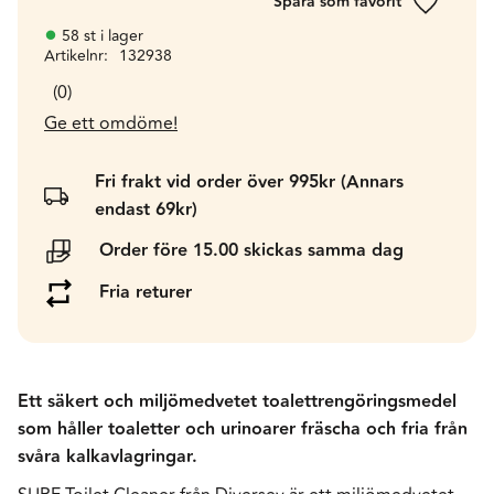
Lägg till 
58 st i lager
Artikelnr
132938
0
Ge ett omdöme!
Fri frakt vid order över 995kr (Annars
endast 69kr)
Order före 15.00 skickas samma dag
Fria returer
Ett säkert och miljömedvetet toalettrengöringsmedel
som håller toaletter och urinoarer fräscha och fria från
svåra kalkavlagringar.