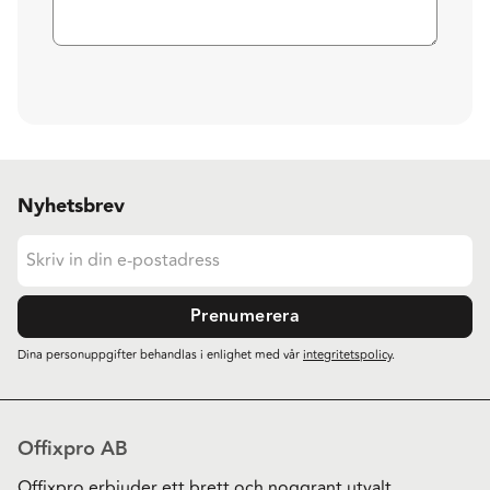
Nyhetsbrev
Prenumerera
Dina personuppgifter behandlas i enlighet med vår
integritetspolicy
.
Offixpro AB
Offixpro erbjuder ett brett och noggrant utvalt