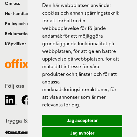
Om oss
Den här webbplatsen använder
cookies och annan spårningsteknik
Hur handlar jag?
för att förbättra din
Policy och cookies
webbupplevelse för följande
Reklamation och retur
ändamål:
för att möjliggöra
grundläggande funktionalitet på
Köpvillkor
webbplatsen
,
för att ge en bättre
upplevelse på webbplatsen
,
för att
mäta ditt intresse för våra
produkter och tjänster och för att
anpassa
Följ oss
marknadsföringsinteraktioner
,
för
att visa annonser som är mer
relevanta för dig
.
Trygga & säkra beställningar
Jag accepterar
Jag avböjer