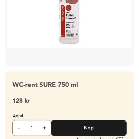
WC-rent SURE 750 ml
128
kr
Antal
-
+
Köp