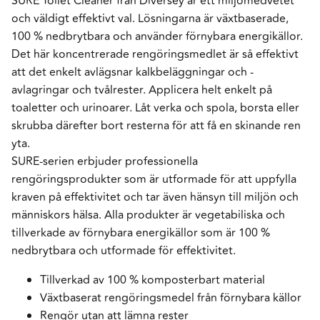
SURE Toilet Cleaner från Diversey är ett miljömedvetet
och väldigt effektivt val. Lösningarna är växtbaserade,
100 % nedbrytbara och använder förnybara energikällor.
Det här koncentrerade rengöringsmedlet är så effektivt
att det enkelt avlägsnar kalkbeläggningar och -
avlagringar och tvålrester. Applicera helt enkelt på
toaletter och urinoarer. Låt verka och spola, borsta eller
skrubba därefter bort resterna för att få en skinande ren
yta.
SURE-serien erbjuder professionella
rengöringsprodukter som är utformade för att uppfylla
kraven på effektivitet och tar även hänsyn till miljön och
människors hälsa. Alla produkter är vegetabiliska och
tillverkade av förnybara energikällor som är 100 %
nedbrytbara och utformade för effektivitet.
Tillverkad av 100 % komposterbart material
Växtbaserat rengöringsmedel från förnybara källor
Rengör utan att lämna rester