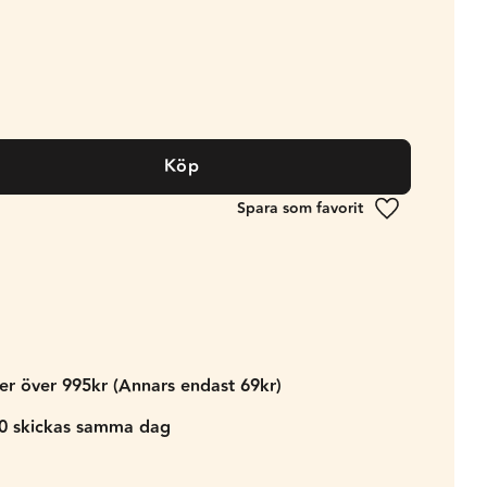
Köp
Lägg till i fa
der över 995kr (Annars endast 69kr)
00 skickas samma dag