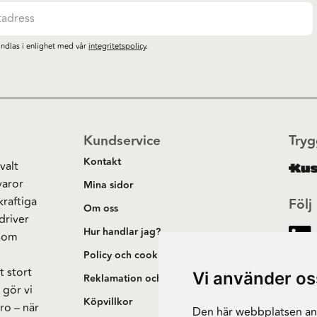
ndlas i enlighet med vår
integritetspolicy
.
Kundservice
Tryg
Kontakt
valt
varor
Mina sidor
kraftiga
Följ
Om oss
driver
Hur handlar jag?
 som
h
Policy och cookies
t stort
Vi använder os
Reklamation och retur
 gör vi
Köpvillkor
ro – när
Den här webbplatsen anv