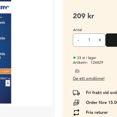
209
kr
Antal
-
+
33 st i lager
Artikelnr
124429
0
Ge ett omdöme!
Fri frakt vid or
Order före 15.
Fria returer