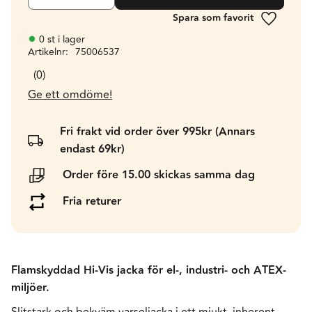
Lägg till 
0 st i lager
Artikelnr
75006537
0
Ge ett omdöme!
Fri frakt vid order över 995kr (Annars
endast 69kr)
Order före 15.00 skickas samma dag
Fria returer
Flamskyddad Hi-Vis jacka för el-, industri- och ATEX-
miljöer.
Slitstark och bekväm varseljacka i ett mjukt, inherent