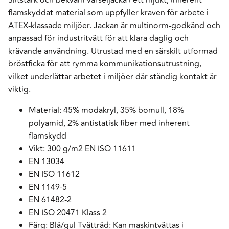
flamskyddat material som uppfyller kraven för arbete i
ATEX-klassade miljöer. Jackan är multinorm-godkänd och
anpassad för industritvätt för att klara daglig och
krävande användning. Utrustad med en särskilt utformad
bröstficka för att rymma kommunikationsutrustning,
vilket underlättar arbetet i miljöer där ständig kontakt är
viktig.
Material: 45% modakryl, 35% bomull, 18%
polyamid, 2% antistatisk fiber med inherent
flamskydd
Vikt: 300 g/m2 EN ISO 11611
EN 13034
EN ISO 11612
EN 1149-5
EN 61482-2
EN ISO 20471 Klass 2
Färg: Blå/gul Tvättråd: Kan maskintvättas i