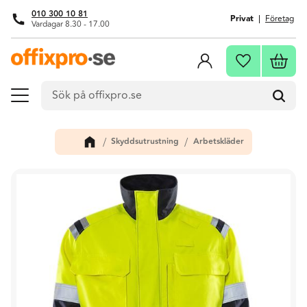
010 300 10 81
Privat
Företag
Vardagar 8.30 - 17.00
Meny
Kundva
Favoriter
Skyddsutrustning
Arbetskläder