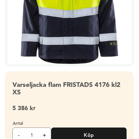
Varseljacka flam FRISTADS 4176 kl2
XS
5 386
kr
Antal
-
+
Köp