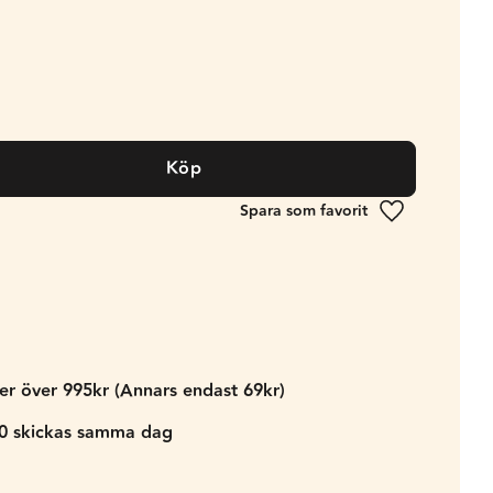
Köp
Lägg till i fa
der över 995kr (Annars endast 69kr)
00 skickas samma dag