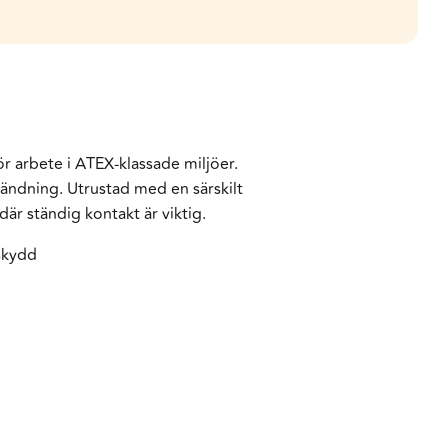
ör arbete i ATEX-klassade miljöer.
vändning. Utrustad med en särskilt
är ständig kontakt är viktig.
skydd