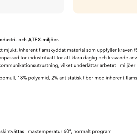
industri- och ATEX-miljöer.
ett mjukt, inherent flamskyddat material som uppfyller kraven f
passad för industritvätt för att klara daglig och krävande an
ommunikationsutrustning, vilket underlättar arbetet i miljöer d
bomull, 18% polyamid, 2% antistatisk fiber med inherent flam
maskintvättas i maxtemperatur 60°, normalt program