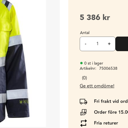
5 386
kr
Antal
-
+
0 st i lager
Artikelnr
75006538
0
Ge ett omdöme!
Fri frakt vid or
Order före 15.
Fria returer