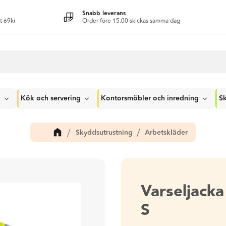
Snabb leverans
t 69kr
Order före 15.00 skickas samma dag
g
Kök och servering
Kontorsmöbler och inredning
Sk
Skyddsutrustning
Arbetskläder
Varseljack
S