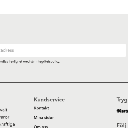
ndlas i enlighet med vår
integritetspolicy
.
Kundservice
Tryg
Kontakt
valt
varor
Mina sidor
kraftiga
Följ
Om oss