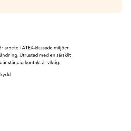
ör arbete i ATEX-klassade miljöer.
vändning. Utrustad med en särskilt
är ständig kontakt är viktig.
skydd