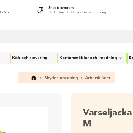
Snabb leverans
t 69kr
Order före 15.00 skickas samma dag
g
Kök och servering
Kontorsmöbler och inredning
Sk
Skyddsutrustning
Arbetskläder
Varseljack
M