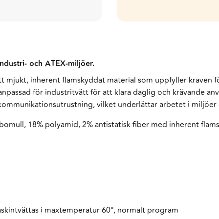
industri- och ATEX-miljöer.
ett mjukt, inherent flamskyddat material som uppfyller kraven f
passad för industritvätt för att klara daglig och krävande an
ommunikationsutrustning, vilket underlättar arbetet i miljöer d
bomull, 18% polyamid, 2% antistatisk fiber med inherent flam
maskintvättas i maxtemperatur 60°, normalt program