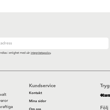
ndlas i enlighet med vår
integritetspolicy
.
Kundservice
Tryg
Kontakt
valt
varor
Mina sidor
kraftiga
Följ
Om oss