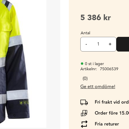
5 386
kr
Antal
-
+
0 st i lager
Artikelnr
75006539
0
Ge ett omdöme!
Fri frakt vid or
Order före 15.
Fria returer