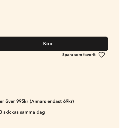
Köp
Lägg till i fa
der över 995kr (Annars endast 69kr)
00 skickas samma dag