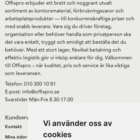
Offixpro erbjuder ett brett och noggrant utvalt
sortiment av kontorsmaterial, förbrukningsvaror och
arbetsplatsprodukter — till konkurrenskraftiga priser och
med snabb leverans. Vare sig du driver företag,
organisation eller behöver handla som privatperson ska
det vara enkelt, tryggt och smidigt att beställa det du
behöver. Med ett stort lager, flexibel betalning och
effektiv logistik gör vi inköp enklare för dig. Välkommen
till Offixpro – när kvalitet, pris och service är lika viktiga
som leveransen.
Telefon:
010 300 10 81
E-post:
info@offixpro.se
Svarstider Mån-Fre 8.30-17.00
Kundservice
Vi använder oss av
Kontakt
cookies
Mina sidor