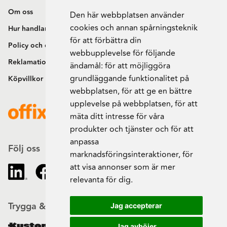
Om oss
Den här webbplatsen använder
cookies och annan spårningsteknik
Hur handlar jag?
för att förbättra din
Policy och cookies
webbupplevelse för följande
Reklamation och retur
ändamål:
för att möjliggöra
grundläggande funktionalitet på
Köpvillkor
webbplatsen
,
för att ge en bättre
upplevelse på webbplatsen
,
för att
mäta ditt intresse för våra
produkter och tjänster och för att
anpassa
Följ oss
marknadsföringsinteraktioner
,
för
att visa annonser som är mer
relevanta för dig
.
Trygga & säkra beställningar
Jag accepterar
Jag avböjer